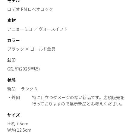
モデル
ロデオ PM ロベオロック
素材
アニョーミロ ／ ヴォースイフト
カラー
ブラック × ゴールド金具
刻印
G刻印(2026年頃)
状態
新品 ランク N
外側
特に目立つダメージのない新品です。店頭販売を
行っておりますので展示新品とお考えください。
サイズ
H:約 7.5cm
W:約 12.5cm