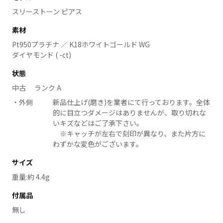
スリーストーン ピアス
素材
Pt950プラチナ ／ K18ホワイトゴールド WG
ダイヤモンド ( -ct)
状態
中古 ランク A
外側
新品仕上げ(磨き)を業者にて行っております。全体
的に目立つダメージはありませんが、取り切れな
いキズなどはご了承下さい。
※キャッチが左右で刻印が異なり、また片方に
わずかな変色がございます。
サイズ
重量:約 4.4g
付属品
無し