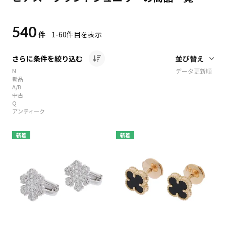
540
件
1-60
件目を表示
さらに条件を絞り込む
N
データ更新順
新品
A/B
中古
Q
アンティーク
新着
新着