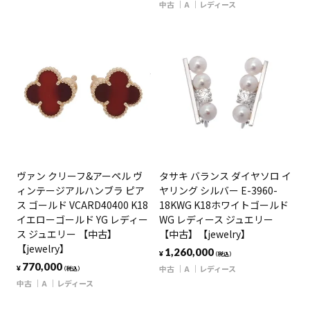
中古
A
レディース
ヴァン クリーフ&アーペル ヴ
タサキ バランス ダイヤソロ イ
ィンテージアルハンブラ ピア
ヤリング シルバー E-3960-
ス ゴールド VCARD40400 K18
18KWG K18ホワイトゴールド
イエローゴールド YG レディー
WG レディース ジュエリー
ス ジュエリー 【中古】
【中古】【jewelry】
【jewelry】
1,260,000
¥
（税込）
770,000
中古
A
レディース
¥
（税込）
中古
A
レディース