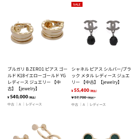
SALE
ブルガリ B.ZERO1 ピアス ゴー
シャネル ピアス シルバー/ブラ
ルド K18イエローゴールド YG
ック メタル レディース ジュエ
レディース ジュエリー 【中
リー 【中古】【jewelry】
古】【jewelry】
55,400
¥
（税込）
540,000
¥
57,700
¥
（税込）
（税込）
中古
A
レディース
中古
A
レディース