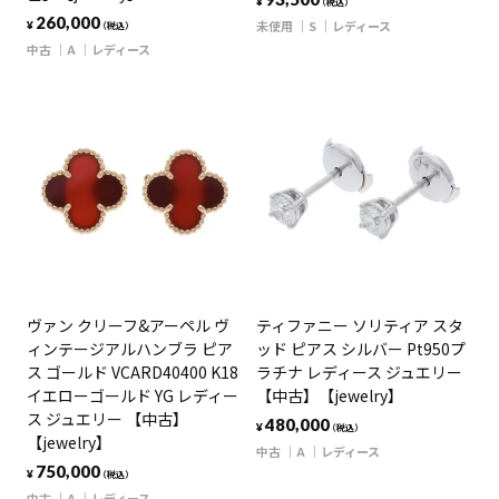
¥
（税込）
260,000
未使用
S
レディース
¥
（税込）
中古
A
レディース
ヴァン クリーフ&アーペル ヴ
ティファニー ソリティア スタ
ィンテージアルハンブラ ピア
ッド ピアス シルバー Pt950プ
ス ゴールド VCARD40400 K18
ラチナ レディース ジュエリー
イエローゴールド YG レディー
【中古】【jewelry】
ス ジュエリー 【中古】
480,000
¥
（税込）
【jewelry】
中古
A
レディース
750,000
¥
（税込）
中古
A
レディース