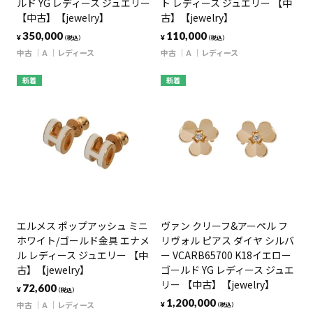
ルド YG レディース ジュエリー
ト レディース ジュエリー 【中
【中古】【jewelry】
古】【jewelry】
350,000
110,000
¥
¥
（税込）
（税込）
中古
A
レディース
中古
A
レディース
新着
新着
エルメス ポップアッシュ ミニ
ヴァン クリーフ&アーペル フ
ホワイト/ゴールド金具 エナメ
リヴォル ピアス ダイヤ シルバ
ル レディース ジュエリー 【中
ー VCARB65700 K18イエロー
古】【jewelry】
ゴールド YG レディース ジュエ
リー 【中古】【jewelry】
72,600
¥
（税込）
1,200,000
中古
A
レディース
¥
（税込）