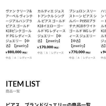
ヴァン クリーフ&
カルティエ ジュス
ブシュロン スリー
ハ
アーペル ヴィンテ
トアンクル シング
ストーン ピアス シ
ン
ージアルハンブラ
ル ピアス ゴールド
ルバー Pt950プラ
ー 
ピアス ゴールド
K18イエローゴー
チナ/K18ホワイト
ルド
K18ピンクゴール
ルド YG レディース
ゴールド WG レデ
K
ド PG レディース
ジュエリー 【中
ィース ジュエリー
ルド
ジュエリー 【中
古】【jewelry】
【中古】
ジ
古】【jewelry】
【jewelry】
古】
170,000
¥
（税込）
880,000
770,000
9
中古
A
レディース
¥
¥
¥
（税込）
（税込）
中古
A
レディース
中古
A
レディース
中古
ITEM LIST
商品一覧
ピアス ブランドジュエリーの商品一覧