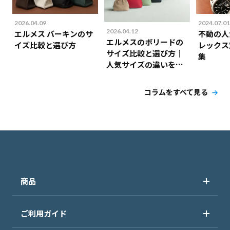
2026.04.09
2024.07.01
2026.04.12
エルメス バーキンのサ
不動の人
エルメスのボリードの
イズ比較と選び方
レックス
サイズ比較と選び方｜
集
人気サイズの違いを解
説！
コラムをすべて見る
商品
ご利用ガイド