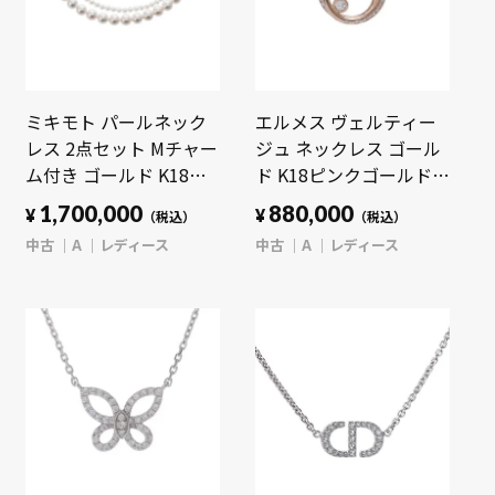
ミキモト パールネック
エルメス ヴェルティー
レス 2点セット Mチャー
ジュ ネックレス ゴール
ム付き ゴールド K18イ
ド K18ピンクゴールド
エローゴールド YG レデ
PG レディース ジュエリ
1,700,000
880,000
¥
¥
（税込）
（税込）
ィース ジュエリー 【中
ー 【中古】【jewelry】
中古
A
レディース
中古
A
レディース
古】【jewelry】