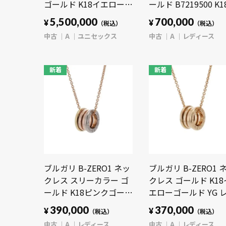
ゴールド K18イエローゴ
ールド B7219500 K
ールド YG ユニセックス
ンクゴールド PG レ
5,500,000
700,000
¥
¥
（税込）
（税込）
ジュエリー 【中古】
ース ジュエリー 【中
中古
A
ユニセックス
中古
A
レディース
【jewelry】
古】【jewelry】
新着
新着
ブルガリ B-ZERO1 ネッ
ブルガリ B-ZERO1 
クレス スリーカラー ゴ
クレス ゴールド K18
ールド K18ピンクゴール
エローゴールド YG 
ド PG/K18YG/K18WG レ
ィース ジュエリー 
390,000
370,000
¥
¥
（税込）
（税込）
ディース ジュエリー
古】【jewelry】
中古
A
レディース
中古
A
レディース