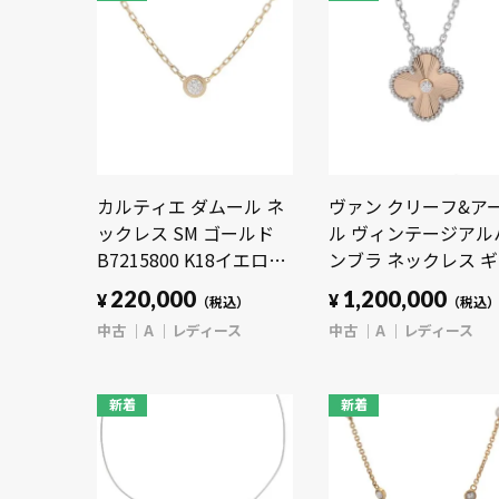
カルティエ ダムール ネ
ヴァン クリーフ&ア
ックレス SM ゴールド
ル ヴィンテージアル
B7215800 K18イエロー
ンブラ ネックレス 
ゴールド YG レディース
シェ 2024年ホリデー
220,000
1,200,000
¥
¥
（税込）
（税込
ジュエリー 【中古】
ルバー VCARPNTH00
中古
A
レディース
中古
A
レディース
【jewelry】
K18ホワイトゴール
WG/K18ピンクゴー
PG レディース ジュ
新着
新着
ー 【中古】【jewelr