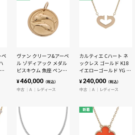
ーペ
ヴァン クリーフ&アーペ
カルティエ Cハート ネ
ハ
ル ゾディアック メダル
ックレス ゴールド K18
ギヨ
ピスキウム 魚座 ペンダ
イエローゴールド YG レ
 シ
ントトップ ゴールド
ディース ジュエリー
460,000
240,000
¥
¥
）
（税込）
（税込）
VCARP7SY00 K18イエロ
【中古】【jewelry】
中古
A
レディース
中古
A
レディース
ド
ーゴールド YG レディー
ルド
ス ジュエリー 【中古】
エリ
【jewelry】
新着
y】