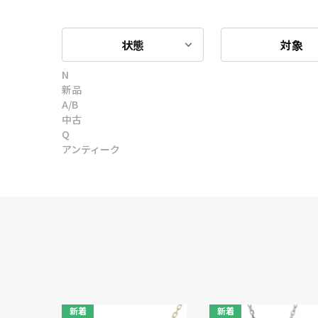
状態
対象
N
新品
A/B
中古
Q
アンティーク
新着
新着