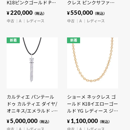
K18ピンクゴールド PG
クレス ピンクサファイ
レディース ジュエリー
ア ゴールド K18ローズ
220,000
550,000
¥
¥
（税込）
（税込）
【中古】【jewelry】
ゴールド RG レディース
中古
A
レディース
中古
A
レディース
ジュエリー 【中古】
【jewelry】
新着
新着
カルティエ パンテール
ショーメ ネックレス ゴ
ドゥ カルティエ ダイヤ/
ールド K18イエローゴー
オニキス/エメラルド -
ルド YG レディース ジュ
K18ホワイトゴールド
エリー 【中古】
5,000,000
1,100,000
¥
¥
（税込）
（税込）
WG レディース ジュエ
【jewelry】
中古
A
レディース
中古
A
レディース