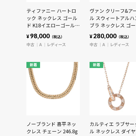
ティファニー ハートロ
ヴァン クリーフ&ア
ック ネックレス ゴール
ル スウィートアルハ
ド K18イエローゴールド
ブラ ネックレス ゴ
YG レディース ジュエリ
ド VCARF69100 K1
98,000
280,000
¥
¥
（税込）
（税込）
ー 【中古】【jewelry】
ローゴールド YG レ
中古
A
レディース
中古
A
レディース
ース ジュエリー 【中
古】【jewelry】
新着
新着
ノーブランド 喜平ネッ
カルティエ ラブサー
クレス チェーン 246.8g
ル ネックレス ダイヤ