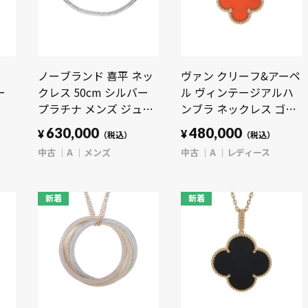
ノーブランド 喜平 ネッ
ヴァン クリーフ&アーペ
ー
クレス 50cm シルバー
ル ヴィンテージアルハ
プラチナ メンズ ジュエ
ンブラ ネックレス ゴー
 メ
リー 【中古】
ルド VCARD38500 K18
630,000
480,000
¥
¥
（税込）
（税込）
タル
【jewelry】
イエローゴールド YG レ
中古
A
メンズ
中古
A
レディース
ー
ディース ジュエリー
【中古】【jewelry】
新着
新着