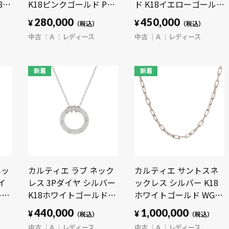
18ピ
K18ピンクゴールド PG
ド K18イエローゴールド
ディ
レディース ジュエリー
YG レディース ジュエリ
280,000
450,000
¥
¥
（税込）
（税込）
【中古】【jewelry】
ー 【中古】【jewelry】
中古
A
レディース
中古
A
レディース
新着
新着
ネッ
カルティエ ラブ ネック
カルティエ サントスネ
イ
レス 3Pダイヤ シルバー
ックレス シルバー K18
レデ
K18ホワイトゴールド
ホワイトゴールド WG
【中
WG レディース ジュエ
レディース ジュエリー
440,000
1,000,000
¥
¥
（税込）
（税込）
リー 【中古】
【中古】【jewelry】
中古
A
レディース
中古
A
レディース