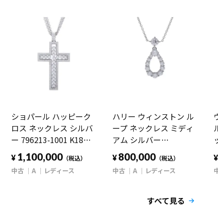
ショパール ハッピーク
ハリー ウィンストン ル
ロス ネックレス シルバ
ープ ネックレス ミディ
ー 796213-1001 K18ホ
アム シルバー
ワイトゴールド WG レ
PEDPPLMDLP Pt950プ
1,100,000
800,000
¥
¥
（税込）
（税込）
ディース ジュエリー
ラチナ レディース ジュ
中古
A
レディース
中古
A
レディース
【中古】【jewelry】
エリー 【中古】
【jewelry】
すべて見る