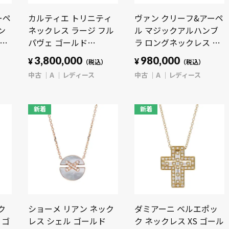
ーペ
カルティエ トリニティ
ヴァン クリーフ&アーペ
ン
ネックレス ラージ フル
ル マジックアルハンブ
ール
パヴェ ゴールド
ラ ロングネックレス ゴ
8イエ
N7059300 K18イエロー
ールド K18イエローゴー
3,800,000
980,000
¥
¥
（税込）
（税込）
ディ
ゴールド YG/K18ピンク
ルド YG レディース ジュ
中古
A
レディース
中古
A
レディース
ゴールド PG/K18ホワイ
エリー 【中古】
トゴールド レディース
【jewelry】
ジュエリー 【中古】
新着
新着
【jewelry】
ク
ショーメ リアン ネック
ダミアーニ ベルエポッ
 ゴ
レス シェル ゴールド
ク ネックレス XS ゴール