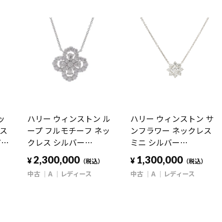
ッ
ハリー ウィンストン ル
ハリー ウィンストン サ
レス
ープ フルモチーフ ネッ
ンフラワー ネックレス
78
クレス シルバー
ミニ シルバー
ド
PEDPRPSML4C Pt950プ
PEDPNA003SF Pt950プ
2,300,000
1,300,000
¥
¥
（税込）
（税込）
エ
ラチナ レディース ジュ
ラチナ レディース ジュ
中古
A
レディース
中古
A
レディース
エリー 【中古】
エリー 【中古】
【jewelry】
【jewelry】