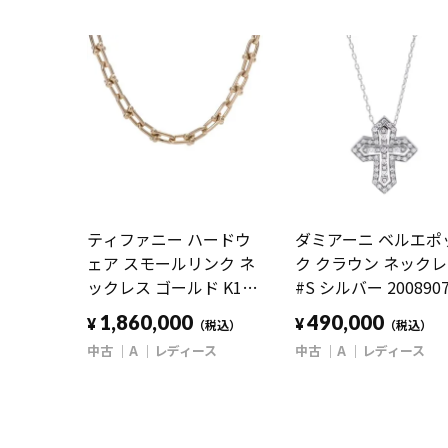
ティファニー ハードウ
ダミアーニ ベルエポ
ェア スモールリンク ネ
ク クラウン ネック
ックレス ゴールド K18
#S シルバー 200890
イエローゴールド YG レ
K18ホワイトゴール
1,860,000
490,000
¥
¥
（税込）
（税込）
ディース ジュエリー
WG レディース ジュ
中古
A
レディース
中古
A
レディース
【中古】【jewelry】
リー 【中古】
【jewelry】