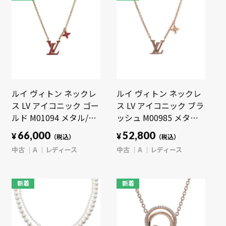
ルイ ヴィトン ネックレ
ルイ ヴィトン ネックレ
ス LV アイコニック ゴー
ス LV アイコニック ブラ
ルド M01094 メタル/エ
ッシュ M00985 メタル/
ナメル/ピンク レディー
ストラス レディース ジ
66,000
52,800
¥
¥
（税込）
（税込）
ス ジュエリー 【中古】
ュエリー 【中古】
中古
A
レディース
中古
A
レディース
【jewelry】
【jewelry】
新着
新着