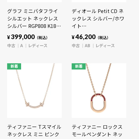
グラフ ミニバタフライ
ディオール Petit CD ネ
シルエット ネックレス
ックレス シルバー/ホワ
シルバー RGP808 K18ホ
イト
ワイトゴールド WG レ
N2241WOMCY_D001 メ
399,000
46,200
¥
¥
（税込）
（税込）
ディース ジュエリー
タル/クリスタル レディ
中古
A
レディース
中古
AB
レディース
【中古】【jewelry】
ース ジュエリー 【中
古】【jewelry】
新着
新着
ティファニー Tスマイル
ティファニー ロックス
ネックレス ミニ ピンク
モールペンダント ネッ