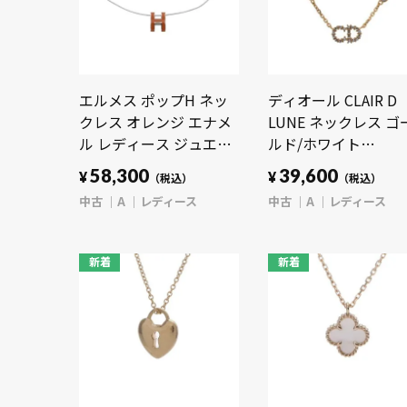
エルメス ポップH ネッ
ディオール CLAIR D
クレス オレンジ エナメ
LUNE ネックレス ゴ
ル レディース ジュエリ
ルド/ホワイト
ー 【中古】【jewelry】
N3522WOMZI_D301
58,300
39,600
¥
¥
（税込）
（税込）
タル/パール/クリス
中古
A
レディース
中古
A
レディース
レディース ジュエリ
【中古】【jewelry】
新着
新着