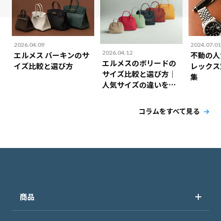
2026.04.09
2024.07.01
2026.04.12
エルメス バーキンのサ
不動の人
エルメスのボリードの
イズ比較と選び方
レックス
サイズ比較と選び方｜
集
人気サイズの違いを解
説！
コラムをすべて見る
商品