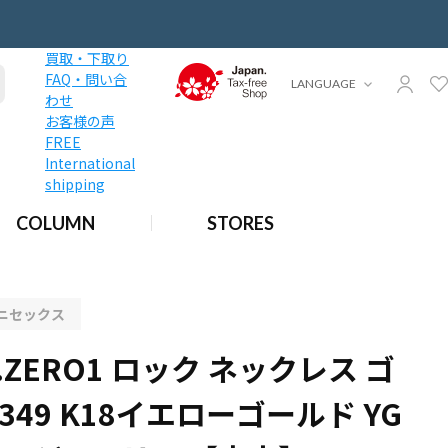
買取・下取り
FAQ・問い合
LANGUAGE
わせ
お客様の声
FREE
International
shipping
】【jewelry】
lry】
COLUMN
STORES
エローゴールド YG ユニセックス ジュエリー 【中古】【jewelry】
ニセックス
.ZERO1 ロック ネックレス ゴ
8349 K18イエローゴールド YG