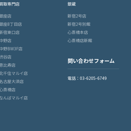
買取専門店
銀蔵
銀座店
新宿2号店
銀座8丁目店
新宿2号別館
新宿東口店
心斎橋本店
中野店
心斎橋店新館
中野BW3F店
渋谷店
問い合わせフォーム
恵比寿店
北千住マルイ店
電話：03-6205-6749
名古屋大須店
心斎橋店
なんばマルイ店