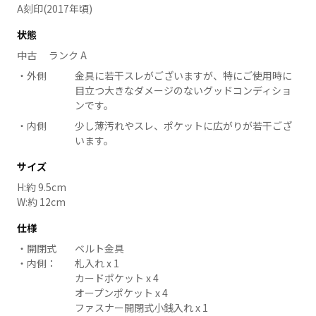
A刻印(2017年頃)
状態
中古 ランク A
外側
金具に若干スレがございますが、特にご使用時に
目立つ大きなダメージのないグッドコンディショ
ンです。
内側
少し薄汚れやスレ、ポケットに広がりが若干ござ
います。
サイズ
H:約 9.5cm
W:約 12cm
仕様
開閉式
ベルト金具
内側：
札入れ x 1
カードポケット x 4
オープンポケット x 4
ファスナー開閉式小銭入れ x 1