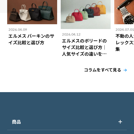
2026.04.09
2024.07.01
2026.04.12
エルメス バーキンのサ
不動の人
エルメスのボリードの
イズ比較と選び方
レックス
サイズ比較と選び方｜
集
人気サイズの違いを解
説！
コラムをすべて見る
商品