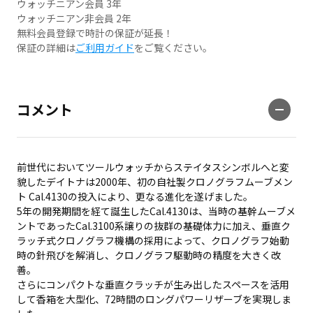
ウォッチニアン会員 3年
ウォッチニアン非会員 2年
無料会員登録で時計の保証が延長！
保証の詳細は
ご利用ガイド
をご覧ください。
コメント
前世代においてツールウォッチからステイタスシンボルへと変
貌したデイトナは2000年、初の自社製クロノグラフムーブメン
ト Cal.4130の投入により、更なる進化を遂げました。
5年の開発期間を経て誕生したCal.4130は、当時の基幹ムーブメ
ントであったCal.3100系譲りの抜群の基礎体力に加え、垂直ク
ラッチ式クロノグラフ機構の採用によって、クロノグラフ始動
時の針飛びを解消し、クロノグラフ駆動時の精度を大きく改
善。
さらにコンパクトな垂直クラッチが生み出したスペースを活用
して香箱を大型化、72時間のロングパワーリザーブを実現しま