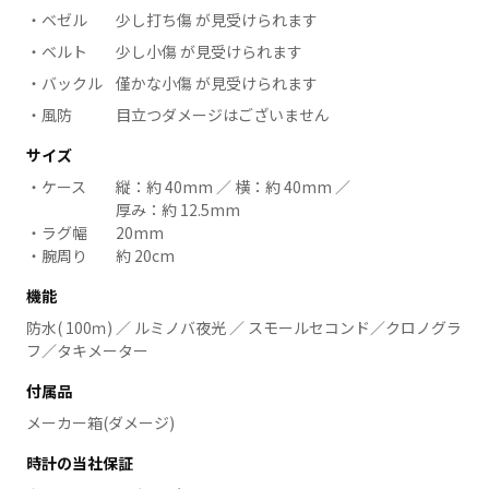
ベゼル
少し打ち傷 が見受けられます
ベルト
少し小傷 が見受けられます
バックル
僅かな小傷 が見受けられます
風防
目立つダメージはございません
サイズ
ケース
縦：約 40mm ／ 横：約 40mm ／
厚み：約 12.5mm
ラグ幅
20mm
腕周り
約 20cm
機能
防水( 100ｍ) ／ ルミノバ夜光 ／ スモールセコンド／クロノグラ
フ／タキメーター
付属品
メーカー箱(ダメージ)
時計の当社保証