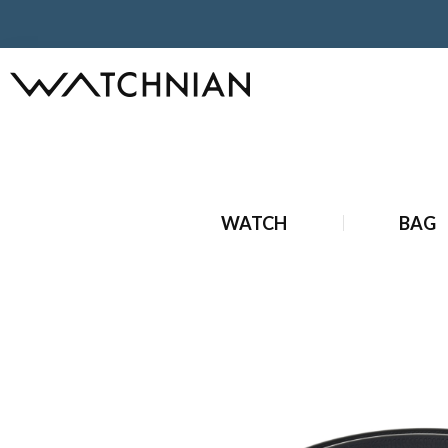
ホーム
エルメス
財布・小物
エルメス ベルトバックル&リ
ホーム
状態
未使用品
エルメス ベルトバックル&リバーシ
WATCH
BAG
ホーム
ブランド財布・小物
雑貨
エルメス ベルトバック