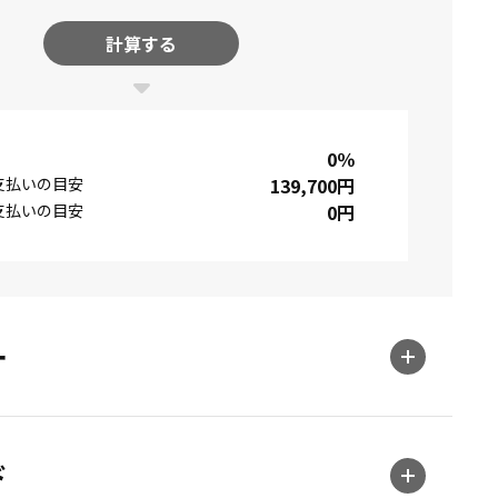
計算する
0
％
支払いの目安
139,700
円
支払いの目安
0
円
ー
ド