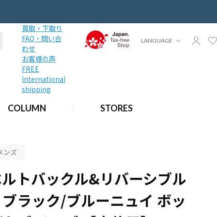
買取・下取り
FAQ・問い合
LANGUAGE
わせ
お客様の声
FREE
International
shipping
】【other】
her】
COLUMN
STORES
使用】【other】
メンズ
ベルトバックル&リバーシブル
5 ブラック/ブルーニュイ ボッ