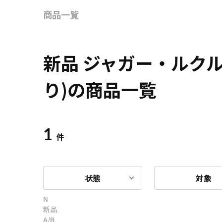
商品一覧
新品 ジャガー・ルク
り)の商品一覧
1
件
状態
対象
N
新品
A/B