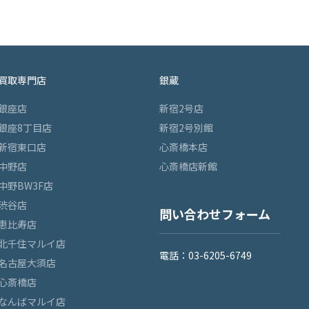
買取専門店
銀蔵
銀座店
新宿2号店
銀座8丁目店
新宿2号別館
新宿東口店
心斎橋本店
中野店
心斎橋店新館
中野BW3F店
渋谷店
問い合わせフォーム
恵比寿店
北千住マルイ店
電話：03-6205-6749
名古屋大須店
心斎橋店
なんばマルイ店