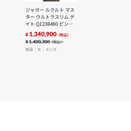
ジャガー ルクルト マス
ター ウルトラスリム デ
イト Q1238460 ピンク
メンズ 時計 【新品】
1,340,900
¥
（税込）
【wristwatch】
¥
1,400,300
（税込）
新品
N
メンズ