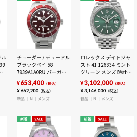
ドル
チューダー / チュードル
ロレックス デイトジャ
39
ブラックベイ 58
スト 41 126334 ミント
ラ
7939A1A0RU バーガン
グリーン メンズ 時計
新
ディ メンズ 時計 【新
【新品】
653,400
3,102,000
¥
¥
）
（税込）
（税込）
品】【wristwatch】
【wristwatch】
¥
662,200
¥
3,146,000
（税込）
（税込）
新品
N
メンズ
新品
N
メンズ
新着
SALE
新着
SALE