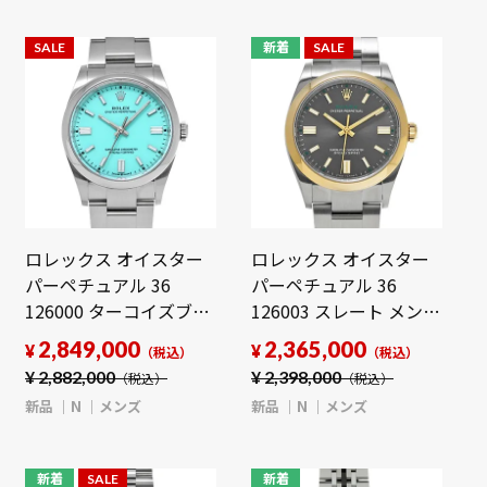
SALE
新着
SALE
ロレックス オイスター
ロレックス オイスター
パーペチュアル 36
パーペチュアル 36
126000 ターコイズブル
126003 スレート メンズ
ー メンズ 時計 【新品】
時計 【新品】
2,849,000
2,365,000
¥
¥
（税込）
（税込）
【wristwatch】
【wristwatch】
¥
2,882,000
¥
2,398,000
（税込）
（税込）
新品
N
メンズ
新品
N
メンズ
新着
SALE
新着