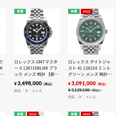
新着
新着
SALE
ラ
ロレックス GMTマスタ
ロレックス デイトジャ
N
ー II 126710BLNR ブラ
スト 41 126334 ミント
ック メンズ 時計 【新
グリーン メンズ 時計
品】【wristwatch】
【新品】
3,498,000
3,091,000
¥
¥
）
（税込）
（税込）
【wristwatch】
¥
3,129,500
新品
N
メンズ
（税込）
新品
N
メンズ
新着
SALE
新着
SALE