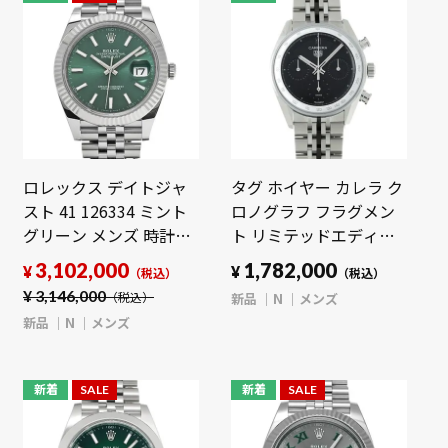
ロレックス デイトジャ
タグ ホイヤー カレラ ク
スト 41 126334 ミント
ロノグラフ フラグメン
グリーン メンズ 時計
ト リミテッドエディシ
【新品】
ョン 500本限定
3,102,000
1,782,000
¥
¥
（税込）
（税込）
【wristwatch】
CBS221B.BS.0045 ブラ
¥
3,146,000
新品
N
メンズ
（税込）
ック メンズ 時計 【新
新品
N
メンズ
品】【wristwatch】
新着
SALE
新着
SALE