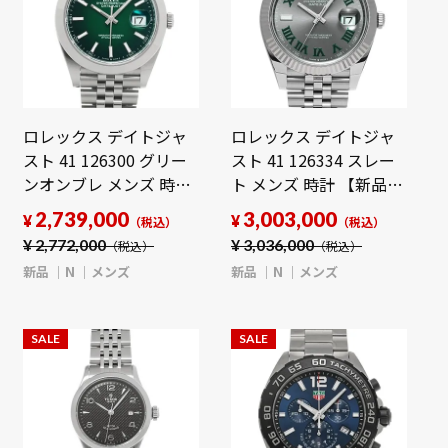
ロレックス デイトジャ
ロレックス デイトジャ
スト 41 126300 グリー
スト 41 126334 スレー
ンオンブレ メンズ 時計
ト メンズ 時計 【新品】
【新品】
【wristwatch】
2,739,000
3,003,000
¥
¥
（税込）
（税込）
【wristwatch】
¥
2,772,000
¥
3,036,000
（税込）
（税込）
新品
N
メンズ
新品
N
メンズ
SALE
SALE