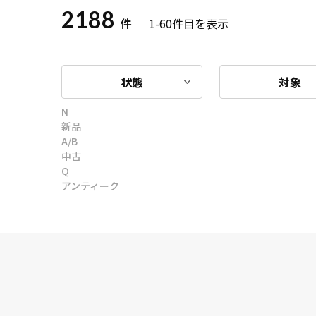
2188
件
1-60
件目を表示
状態
対象
N
新品
A/B
中古
Q
アンティーク