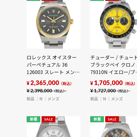
ロレックス オイスター
チューダー / チュー
パーペチュアル 36
ブラックベイ クロノ 
126003 スレート メンズ
79310N イエロー/ブ
時計 【新品】
ック メンズ 時計 【
2,365,000
1,705,000
¥
¥
（税込）
（税込
【wristwatch】
品】【wristwatch】
¥
2,398,000
¥
1,727,000
（税込）
（税込）
新品
N
メンズ
新品
N
メンズ
新着
SALE
新着
SALE