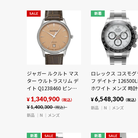
SALE
新着
ジャガー ルクルト マス
ロレックス コスモグ
ター ウルトラスリム デ
フ デイトナ 126500L
イト Q1238460 ピンク
ホワイト メンズ 時計
メンズ 時計 【新品】
【新品】
1,340,900
6,548,300
¥
¥
（税込）
（税込
【wristwatch】
【wristwatch】
¥
1,400,300
新品
N
メンズ
（税込）
新品
N
メンズ
新着
SALE
新着
SALE