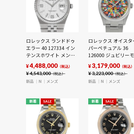
ロレックス ランドドゥ
ロレックス オイスタ
エラー 40 127334 イン
パーペチュアル 36
テンスホワイト メンズ
126000 ジュビリー
時計 【新品】
ーフ メンズ 時計 【
4,488,000
3,179,000
¥
¥
（税込）
（税込
【wristwatch】
品】【wristwatch】
¥
4,543,000
¥
3,223,000
（税込）
（税込）
新品
N
メンズ
新品
N
メンズ
新着
SALE
新着
SALE