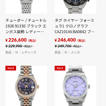
チューダー / チュードル
タグ ホイヤー フォーミ
1926 91350 ブラック エ
ュラ1 クロノグラフ
ンボス装飾 レディース
CAZ101AV.BA0842 ブル
時計 【新品】
ー メンズ 時計 【新品】
226,600
246,400
¥
¥
（税込）
（税込）
【wristwatch】
【wristwatch】
¥
229,900
¥
249,700
（税込）
（税込）
新品
N
レディース
新品
N
メンズ
SALE
SALE