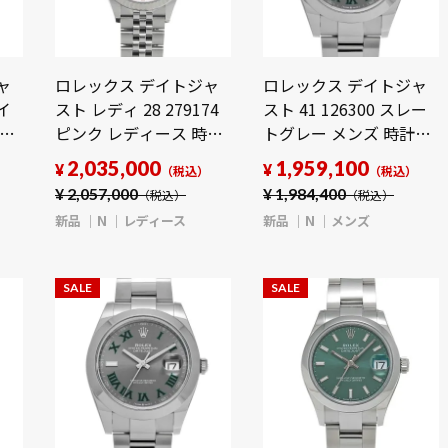
ャ
ロレックス デイトジャ
ロレックス デイトジャ
ライ
スト レディ 28 279174
スト 41 126300 スレー
時計
ピンク レディース 時計
トグレー メンズ 時計
【新品】
【新品】
2,035,000
1,959,100
¥
¥
）
（税込）
（税込）
【wristwatch】
【wristwatch】
¥
2,057,000
¥
1,984,400
（税込）
（税込）
新品
N
レディース
新品
N
メンズ
SALE
SALE