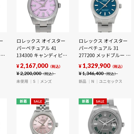
ー
ロレックス オイスター
ロレックス オイスター
パーペチュアル 41
パーペチュアル 31
モチ
134300 キャンディピン
277200 メッドブルー ユ
新
ク メンズ 時計 【未使
ニセックス 時計 【新
2,167,000
1,329,900
¥
¥
）
（税込）
（税込）
用】【wristwatch】
品】【wristwatch】
¥
2,200,000
¥
1,346,400
（税込）
（税込）
未使用
S
メンズ
新品
N
ユニセックス
新着
SALE
新着
SALE