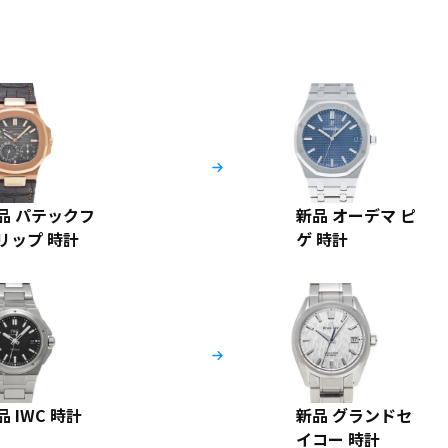
品 パテックフ
新品 オーデマ ピ
リップ 時計
ゲ 時計
品 IWC 時計
新品 グランドセ
イコー 時計