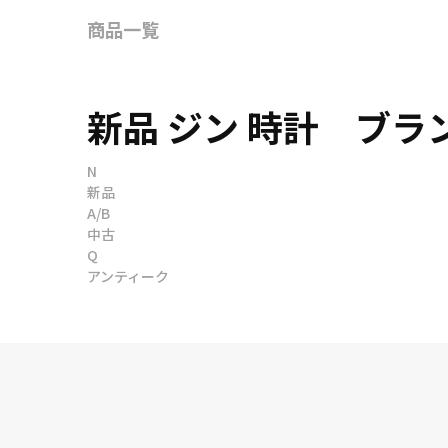
商品一覧
新品 ジン 時計 ブ
N
新品
A/B
中古
Q
アンティーク