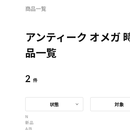
商品一覧
アンティーク オメガ
品一覧
2
件
状態
対象
N
新品
A/B