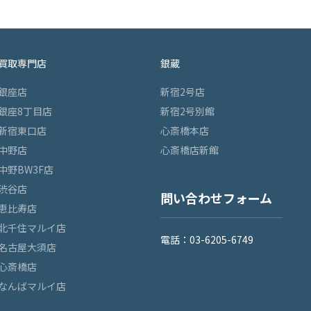
買取専門店
銀蔵
銀座店
新宿2号店
銀座8丁目店
新宿2号別館
新宿東口店
心斎橋本店
中野店
心斎橋店新館
中野BW3F店
渋谷店
問い合わせフォーム
恵比寿店
北千住マルイ店
電話：03-6205-6749
名古屋大須店
心斎橋店
なんばマルイ店