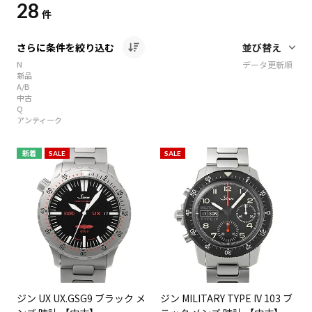
28
件
さらに条件を絞り込む
N
データ更新順
新品
A/B
中古
Q
アンティーク
新着
SALE
SALE
ジン UX UX.GSG9 ブラック メ
ジン MILITARY TYPE IV 103 ブ