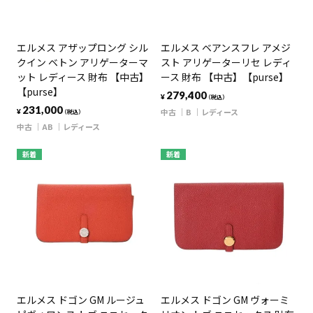
エルメス アザップロング シル
エルメス ベアンスフレ アメジ
クイン ベトン アリゲーターマ
スト アリゲーターリセ レディ
ット レディース 財布 【中古】
ース 財布 【中古】【purse】
【purse】
279,400
¥
（税込）
231,000
中古
B
レディース
¥
（税込）
中古
AB
レディース
新着
新着
エルメス ドゴン GM ルージュ
エルメス ドゴン GM ヴォーミ