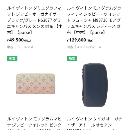
ルイ ヴィトン ダミエグラフィ
ルイ ヴィトン モノグラムグラ
ット ジッピーオーガナイザー
フィティ ジッピー・ウォレッ
ブラック/グレー N63077 ダミ
ト フューシャ M93710 モノグ
エキャンバス メンズ 財布 【中
ラムキャンバス レディース 財
古】【purse】
布 【中古】【purse】
49,500
129,800
¥
¥
（税込）
（税込）
中古
B
メンズ
中古
AB
レディース
新着
新着
ルイ ヴィトン モノグラムマヒ
ルイ ヴィトン タイガ オーガナ
ナ ジッピーウォレット ピンク
イザーアトール オセアン