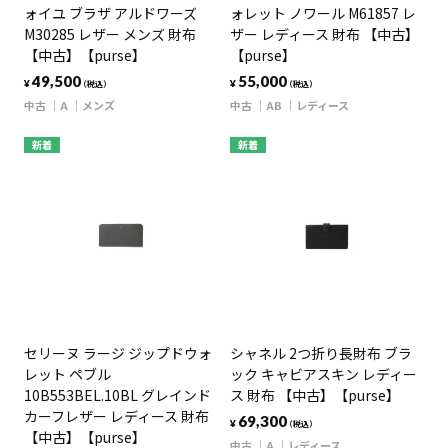
ォイユ ブラザ アルドワーズ
ォレット ノワール M61857 レ
M30285 レザー メンズ 財布
ザー レディース 財布 【中古】
【中古】【purse】
【purse】
49,500
55,000
¥
¥
（税込）
（税込）
中古
A
メンズ
中古
AB
レディース
新着
新着
セリーヌ ラージ ジップドウォ
シャネル 2つ折り長財布 ブラ
レット ペブル
ック キャビアスキン レディー
10B553BEL.10BL グレインド
ス 財布 【中古】【purse】
カーフレザー レディース 財布
69,300
¥
（税込）
【中古】【purse】
中古
A
レディース