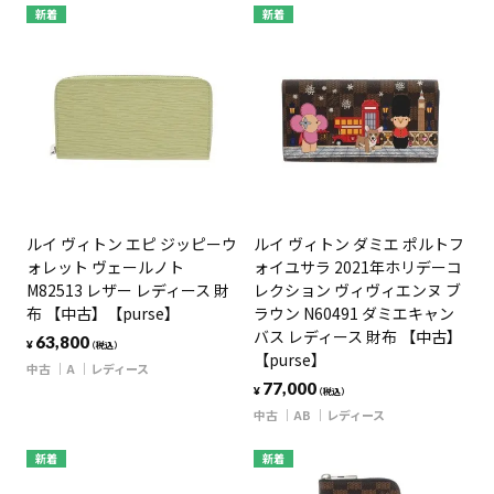
新着
新着
ルイ ヴィトン エピ ジッピーウ
ルイ ヴィトン ダミエ ポルトフ
ォレット ヴェールノト
ォイユサラ 2021年ホリデーコ
M82513 レザー レディース 財
レクション ヴィヴィエンヌ ブ
布 【中古】【purse】
ラウン N60491 ダミエキャン
バス レディース 財布 【中古】
63,800
¥
（税込）
【purse】
中古
A
レディース
77,000
¥
（税込）
中古
AB
レディース
新着
新着