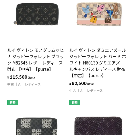
ルイ ヴィトン モノグラムマヒ
ルイ ヴィトン ダミエアズール
ナ ジッピーウォレット ブラッ
ジッピーウォレット バード ホ
ク M82645 レザー レディース
ワイト N60139 ダミエアズー
財布 【中古】【purse】
ルキャンバス レディース 財布
【中古】【purse】
115,500
¥
（税込）
82,500
中古
A
レディース
¥
（税込）
中古
A
レディース
新着
新着