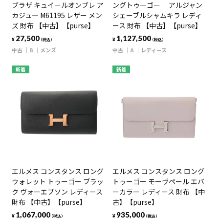
ブラザ キュイールオンブレ ア
ングトゥーゴー アルジャン
カジュ― M61195 レザー メン
シェーブルシャムキラ レディ
ズ 財布 【中古】【purse】
ース 財布 【中古】【purse】
27,500
1,127,500
¥
¥
（税込）
（税込）
中古
B
メンズ
中古
A
レディース
新着
新着
エルメス コンスタンス ロング
エルメス コンスタンス ロング
ウォレット トゥーゴー ブラッ
トゥーゴー モーヴペール エバ
ク ヴォーエプソン レディース
ーカラー レディース 財布 【中
財布 【中古】【purse】
古】【purse】
1,067,000
935,000
¥
¥
（税込）
（税込）