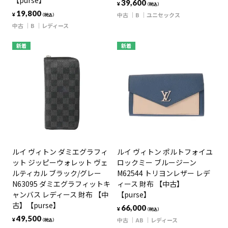
【purse】
39,600
¥
（税込）
19,800
中古
B
ユニセックス
¥
（税込）
中古
B
レディース
新着
新着
ルイ ヴィトン ダミエグラフィ
ルイ ヴィトン ポルトフォイユ
ット ジッピーウォレット ヴェ
ロックミー ブルージーン
ルティカル ブラック/グレー
M62544 トリヨンレザー レデ
N63095 ダミエグラフィットキ
ィース 財布 【中古】
ャンバス レディース 財布 【中
【purse】
古】【purse】
66,000
¥
（税込）
49,500
中古
AB
レディース
¥
（税込）