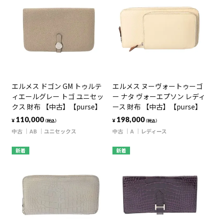
エルメス ドゴン GM トゥルテ
エルメス ヌーヴォートゥーゴ
ィエールグレー トゴ ユニセッ
ー ナタ ヴォーエプソン レディ
クス 財布 【中古】【purse】
ース 財布 【中古】【purse】
110,000
198,000
¥
¥
（税込）
（税込）
中古
AB
ユニセックス
中古
A
レディース
新着
新着