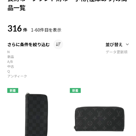
品一覧
316
件
1-60
件目を表示
さらに条件を絞り込む
N
データ更新順
新品
A/B
中古
Q
アンティーク
新着
新着