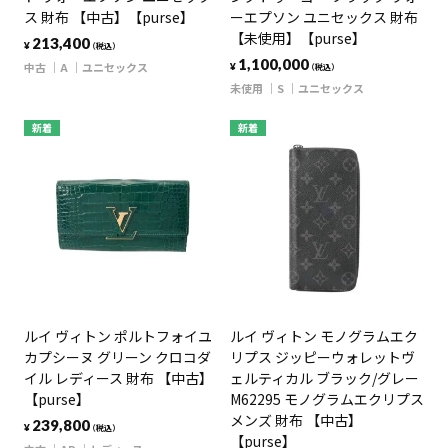
ス 財布 【中古】【purse】
ーエプソン ユニセックス 財布
【未使用】【purse】
213,400
¥
（税込）
1,100,000
中古
A
ユニセックス
¥
（税込）
未使用
S
ユニセックス
新着
新着
ルイ ヴィトン ポルトフォイユ
ルイ ヴィトン モノグラムエク
カプシーヌ グリーン クロコダ
リプス ジッピーウォレットヴ
イル レディース 財布 【中古】
ェルティカル ブラック/グレー
【purse】
M62295 モノグラムエクリプス
メンズ 財布 【中古】
239,800
¥
（税込）
【purse】