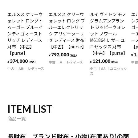
エルメス ケリーウ
エルメス ケリーウ
ルイ ヴィトン モノ
エ
ォレット ロングト
ォレット ロング ブ
グラムアンプラン
ン
ゥーゴー ブルーイ
ルーエレクトリッ
ト ジッピーウォレ
ゴ
ンディゴ オースト
ク アリゲーターリ
ット ノワール
ー
リッチ レディース
セ レディース 財布
M61864 レザー ユ
ー
財布 【中古】
【中古】【purse】
ニセックス 財布
【p
【purse】
【中古】【purse】
792,000
1
¥
¥
（税込）
374,000
121,000
中古
A
レディース
中古
¥
¥
（税込）
（税込）
中古
AB
レディース
中古
SA
ユニセック
ス
ITEM LIST
商品一覧
長財布 ブランド財布・小物(在庫あり)の商