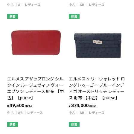
中古
A
レディース
中古
AB
レディース
新着
新着
エルメス アザップロング シル
エルメス ケリーウォレット ロ
クイン ルージュヴィフ ヴォー
ングトゥーゴー ブルーインデ
エプソン レディース 財布 【中
ィゴ オーストリッチ レディー
古】【purse】
ス 財布 【中古】【purse】
49,500
374,000
¥
¥
（税込）
（税込）
中古
AB
レディース
中古
AB
レディース
新着
新着