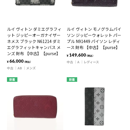
ルイ ヴィトン ダミエグラフィ
ルイ ヴィトン モノグラムパイ
ット ジッピーオーガナイザー
ソン ジッピーウォレット パー
ネメス ブラック N61214 ダミ
プル N91449 パイソン レディ
エグラフィットキャンバス メ
ース 財布 【中古】【purse】
ンズ 財布 【中古】【purse】
149,600
¥
（税込）
66,000
中古
A
レディース
¥
（税込）
中古
AB
メンズ
新着
新着