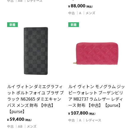
中古
AB
レディース
88,000
¥
（税込）
中古
A
メンズ
新着
新着
ルイ ヴィトン ダミエグラフィ
ルイ ヴィトン モノグラム ジッ
ット ポルトフォイユ ブラザ ブ
ピーウォレット ブーゲンビリ
ラック N62665 ダミエキャン
ア M82737 ラムレザー レディ
バス メンズ 財布 【中古】
ース 財布 【中古】【purse】
【purse】
107,800
¥
（税込）
59,400
中古
A
レディース
¥
（税込）
中古
AB
メンズ