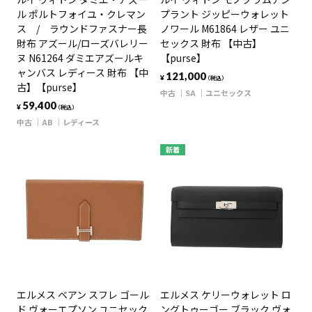
ル ポルトフォイユ・クレマン
プラント ジッピーウォレット
ス / ラウンドファスナー長
ノワール M61864 レザー ユニ
財布 アズール/ローズバレリー
セックス 財布 【中古】
ヌ N61264 ダミエアズールキ
【purse】
ャンバス レディース 財布 【中
121,000
¥
（税込）
古】【purse】
中古
SA
ユニセックス
59,400
¥
（税込）
中古
AB
レディース
新着
エルメス ベアン スフレ ゴール
エルメス ケリーウォレット ロ
ド ヴォーエプソン ユニセック
ングトゥーゴー ブラック ヴォ