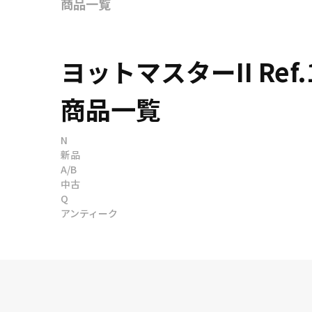
商品一覧
ヨットマスターII Re
商品一覧
N
新品
A/B
中古
Q
アンティーク