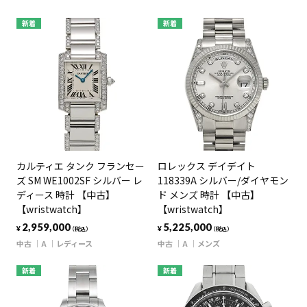
新着
新着
カルティエ タンク フランセー
ロレックス デイデイト
ズ SM WE1002SF シルバー レ
118339A シルバー/ダイヤモン
ディース 時計 【中古】
ド メンズ 時計 【中古】
【wristwatch】
【wristwatch】
2,959,000
5,225,000
¥
¥
（税込）
（税込）
中古
A
レディース
中古
A
メンズ
新着
新着