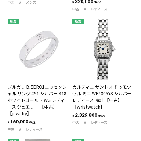
320,000
中古
A
メンズ
¥
（税込）
中古
A
レディース
新着
新着
ブルガリ B.ZERO1エッセンシ
カルティエ サントス ドゥモワ
ャル リング #51 シルバー K18
ゼル ミニ WF9005Y8 シルバー
ホワイトゴールド WG レディ
レディース 時計 【中古】
ース ジュエリー 【中古】
【wristwatch】
【jewelry】
2,329,800
¥
（税込）
160,000
中古
A
レディース
¥
（税込）
中古
A
レディース