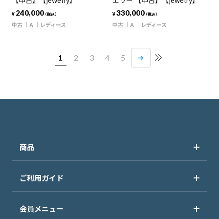
【中古】【jewelry】
エリー 【中古】【jewelry】
240,000
330,000
¥
¥
（税込）
（税込）
中古
A
レディース
中古
A
レディース
1
2
3
4
5
商品
ご利用ガイド
会員メニュー