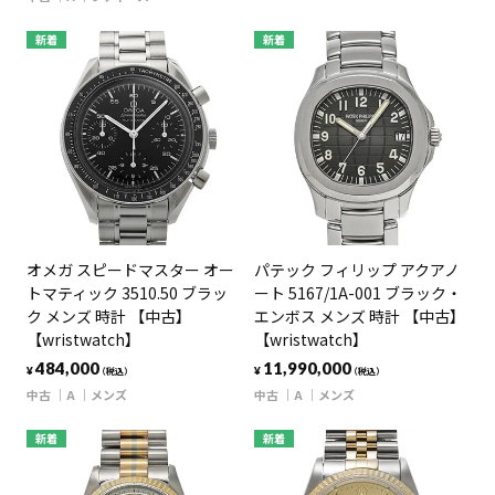
新着
新着
オメガ スピードマスター オー
パテック フィリップ アクアノ
トマティック 3510.50 ブラッ
ート 5167/1A-001 ブラック・
ク メンズ 時計 【中古】
エンボス メンズ 時計 【中古】
【wristwatch】
【wristwatch】
484,000
11,990,000
¥
¥
（税込）
（税込）
中古
A
メンズ
中古
A
メンズ
新着
新着