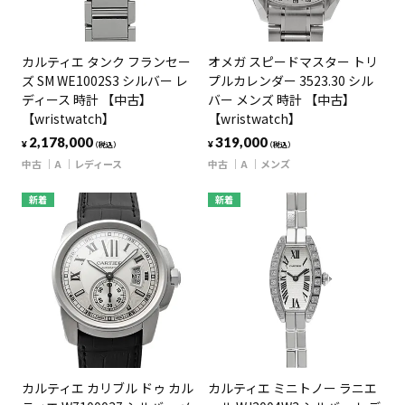
カルティエ タンク フランセー
オメガ スピードマスター トリ
ズ SM WE1002S3 シルバー レ
プルカレンダー 3523.30 シル
ディース 時計 【中古】
バー メンズ 時計 【中古】
【wristwatch】
【wristwatch】
2,178,000
319,000
¥
¥
（税込）
（税込）
中古
A
レディース
中古
A
メンズ
新着
新着
カルティエ カリブル ドゥ カル
カルティエ ミニトノー ラニエ