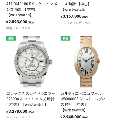
411.OM.1180.RX スケルトン メ
ース 時計 【中古】
ンズ 時計 【中古】
【wristwatch】
【wristwatch】
3,157,000
¥
（税込）
2,893,000
中古
A
レディース
¥
（税込）
中古
A
メンズ
新着
新着
ロレックス スカイドゥエラー
カルティエ ベニュワール
326934 ホワイト メンズ 時計
W8000005 シルバー レディー
【中古】【wristwatch】
ス 時計 【中古】
【wristwatch】
3,278,000
¥
（税込）
2,948,000
中古
A
メンズ
¥
（税込）