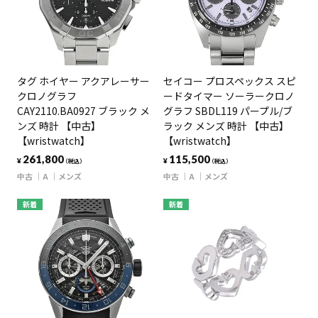
タグ ホイヤー アクアレーサー
セイコー プロスペックス スピ
クロノグラフ
ードタイマー ソーラークロノ
CAY2110.BA0927 ブラック メ
グラフ SBDL119 パープル/ブ
ンズ 時計 【中古】
ラック メンズ 時計 【中古】
【wristwatch】
【wristwatch】
261,800
115,500
¥
¥
（税込）
（税込）
中古
A
メンズ
中古
A
メンズ
新着
新着