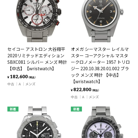
セイコー アストロン 大谷翔平
オメガ シーマスター レイルマ
2020リミテッドエディション
スター コーアクシャル マスタ
SBXC081 シルバー メンズ 時計
ークロノメーター 1957 トリロ
【中古】【wristwatch】
ジー 220.10.38.20.01.002 ブラ
ック メンズ 時計 【中古】
182,600
¥
（税込）
【wristwatch】
中古
A
メンズ
822,800
¥
（税込）
中古
A
メンズ
新着
新着