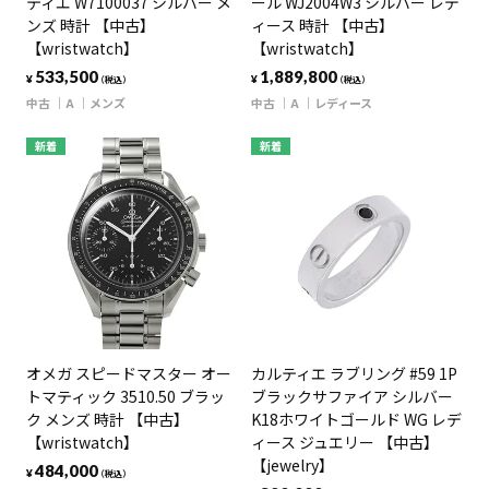
ティエ W7100037 シルバー メ
ール WJ2004W3 シルバー レデ
ンズ 時計 【中古】
ィース 時計 【中古】
【wristwatch】
【wristwatch】
533,500
1,889,800
¥
¥
（税込）
（税込）
中古
A
メンズ
中古
A
レディース
新着
新着
オメガ スピードマスター オー
カルティエ ラブリング #59 1P
トマティック 3510.50 ブラッ
ブラックサファイア シルバー
ク メンズ 時計 【中古】
K18ホワイトゴールド WG レデ
【wristwatch】
ィース ジュエリー 【中古】
【jewelry】
484,000
¥
（税込）