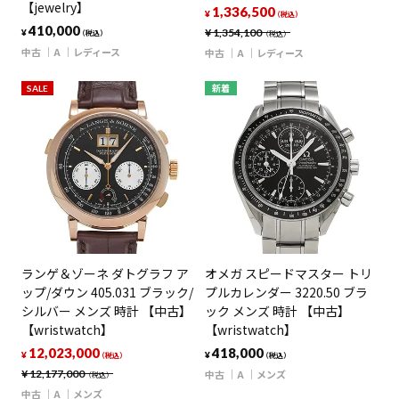
【jewelry】
1,336,500
¥
（税込）
410,000
¥
1,354,100
¥
（税込）
（税込）
中古
A
レディース
中古
A
レディース
SALE
新着
ランゲ＆ゾーネ ダトグラフ ア
オメガ スピードマスター トリ
ップ/ダウン 405.031 ブラック/
プルカレンダー 3220.50 ブラ
シルバー メンズ 時計 【中古】
ック メンズ 時計 【中古】
【wristwatch】
【wristwatch】
12,023,000
418,000
¥
¥
（税込）
（税込）
¥
12,177,000
中古
A
メンズ
（税込）
中古
A
メンズ