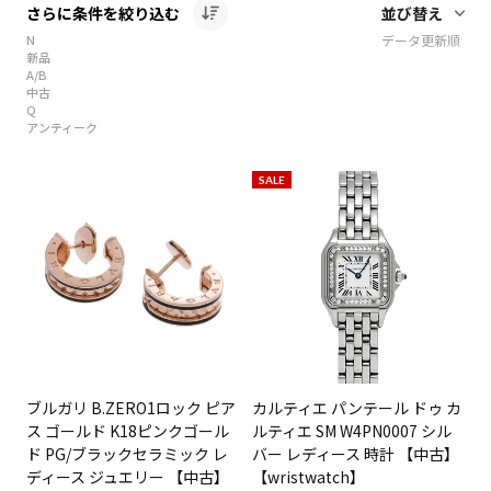
さらに条件を絞り込む
N
データ更新順
新品
A/B
中古
Q
アンティーク
SALE
ブルガリ B.ZERO1ロック ピア
カルティエ パンテール ドゥ カ
ス ゴールド K18ピンクゴール
ルティエ SM W4PN0007 シル
ド PG/ブラックセラミック レ
バー レディース 時計 【中古】
ディース ジュエリー 【中古】
【wristwatch】