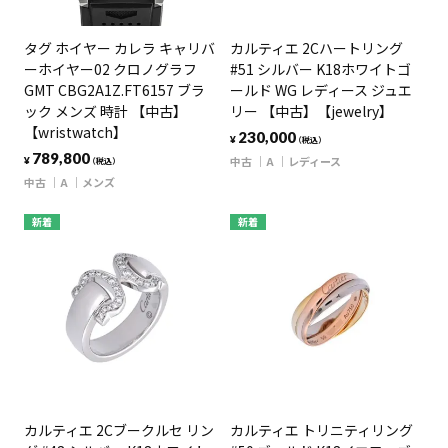
タグ ホイヤー カレラ キャリバ
カルティエ 2Cハートリング
ーホイヤー02 クロノグラフ
#51 シルバー K18ホワイトゴ
GMT CBG2A1Z.FT6157 ブラ
ールド WG レディース ジュエ
ック メンズ 時計 【中古】
リー 【中古】【jewelry】
【wristwatch】
230,000
¥
（税込）
789,800
中古
A
レディース
¥
（税込）
中古
A
メンズ
新着
新着
カルティエ 2Cブークルセ リン
カルティエ トリニティリング