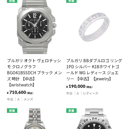
新着
新着
ブルガリ オクト ヴェロチッシ
ブルガリ BBダブルロゴ リング
モ クロノグラフ
1PD シルバー K18ホワイトゴ
BGO41BSSDCH ブラック メン
ールド WG レディース ジュエ
ズ 時計 【中古】
リー 【中古】【jewelry】
【wristwatch】
190,000
¥
（税込）
710,600
中古
A
レディース
¥
（税込）
中古
A
メンズ
新着
新着