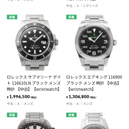
中古
A
レディース
新着
新着
ロレックス サブマリーナ デイ
ロレックス エアキング 116900
ト 116610LN ブラック メンズ
ブラック メンズ 時計 【中古】
時計 【中古】【wristwatch】
【wristwatch】
1,996,500
1,306,800
¥
¥
（税込）
（税込）
中古
A
メンズ
中古
A
メンズ
新着
新着