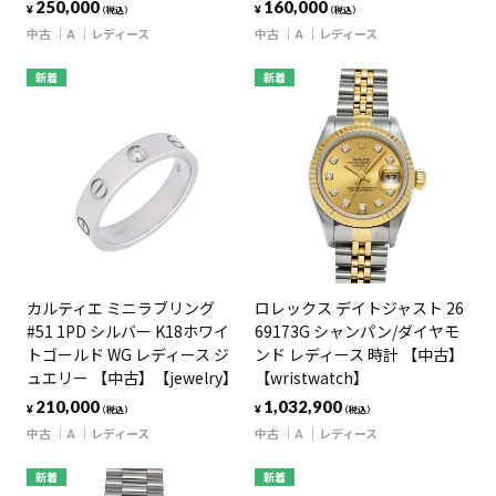
250,000
160,000
¥
¥
（税込）
（税込）
中古
A
レディース
中古
A
レディース
新着
新着
カルティエ ミニラブリング
ロレックス デイトジャスト 26
#51 1PD シルバー K18ホワイ
69173G シャンパン/ダイヤモ
トゴールド WG レディース ジ
ンド レディース 時計 【中古】
ュエリー 【中古】【jewelry】
【wristwatch】
210,000
1,032,900
¥
¥
（税込）
（税込）
中古
A
レディース
中古
A
レディース
新着
新着