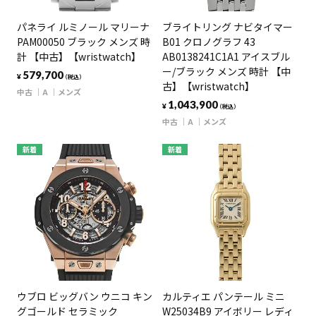
パネライ ルミノール マリーナ
ブライトリング ナビタイマー
PAM00050 ブラック メンズ 時
B01 クロノグラフ 43
計 【中古】【wristwatch】
AB0138241C1A1 アイスブル
ー/ブラック メンズ 時計 【中
579,700
¥
（税込）
古】【wristwatch】
中古
A
メンズ
1,043,900
¥
（税込）
中古
A
メンズ
新着
新着
ウブロ ビッグバン ウニコ キン
カルティエ パンテール ミニ
グゴールド セラミック
W25034B9 アイボリー レディ