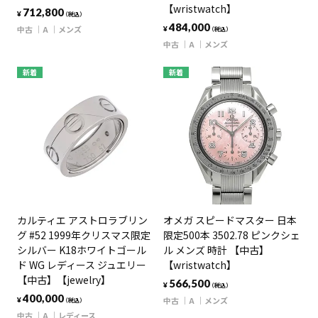
【wristwatch】
712,800
¥
（税込）
484,000
中古
A
メンズ
¥
（税込）
中古
A
メンズ
新着
新着
カルティエ アストロラブリン
オメガ スピードマスター 日本
グ #52 1999年クリスマス限定
限定500本 3502.78 ピンクシェ
シルバー K18ホワイトゴール
ル メンズ 時計 【中古】
ド WG レディース ジュエリー
【wristwatch】
【中古】【jewelry】
566,500
¥
（税込）
400,000
中古
A
メンズ
¥
（税込）
中古
A
レディース