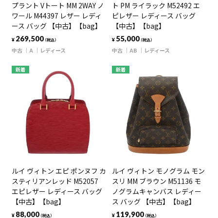
プラント Vトート MM 2WAY ノ
ト PM ライラック M52492 エ
ワール M44397 レザー レディ
ピレザー レディース バッグ
ース バッグ 【中古】【bag】
【中古】【bag】
269,500
55,000
¥
¥
（税込）
（税込）
中古
A
レディース
中古
AB
レディース
新着
新着
ルイ ヴィトン エピ ポンヌフ カ
ルイ ヴィトン モノグラム モン
スティリアンレッド M52057
スリ MM ブラウン M51136 モ
エピレザー レディース バッグ
ノグラムキャンバス レディー
【中古】【bag】
ス バッグ 【中古】【bag】
88,000
119,900
¥
¥
（税込）
（税込）