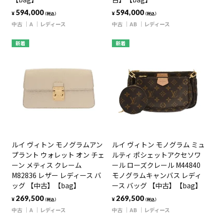
594,000
594,000
¥
¥
（税込）
（税込）
中古
A
レディース
中古
AB
レディース
新着
新着
ルイ ヴィトン モノグラムアン
ルイ ヴィトン モノグラム ミュ
プラント ウォレット オン チェ
ルティ ポシェットアクセソワ
ーン メティス クレーム
ール ローズクレール M44840
M82836 レザー レディース バ
モノグラムキャンバス レディ
ッグ 【中古】【bag】
ース バッグ 【中古】【bag】
269,500
269,500
¥
¥
（税込）
（税込）
中古
A
レディース
中古
AB
レディース