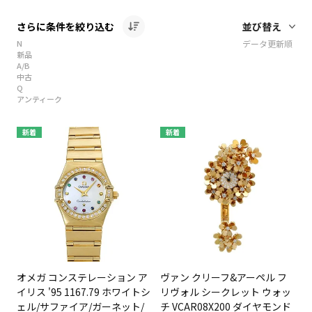
さらに条件を絞り込む
N
データ更新順
新品
A/B
中古
Q
アンティーク
新着
新着
オメガ コンステレーション ア
ヴァン クリーフ&アーペル フ
イリス '95 1167.79 ホワイトシ
リヴォル シークレット ウォッ
ェル/サファイア/ガーネット/
チ VCAR08X200 ダイヤモンド