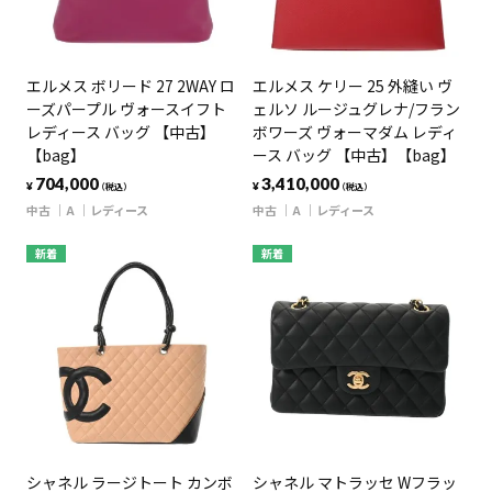
エルメス ボリード 27 2WAY ロ
エルメス ケリー 25 外縫い ヴ
ーズパープル ヴォースイフト
ェルソ ルージュグレナ/フラン
レディース バッグ 【中古】
ボワーズ ヴォーマダム レディ
【bag】
ース バッグ 【中古】【bag】
704,000
3,410,000
¥
¥
（税込）
（税込）
中古
A
レディース
中古
A
レディース
新着
新着
シャネル ラージトート カンボ
シャネル マトラッセ Wフラッ