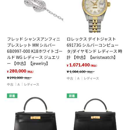
フレッド シャンスアンフィニ
ロレックス デイトジャスト
ブレスレット MM シルバー
69173G シルバーコンピュー
6B0997-000 K18ホワイトゴー
タ/ダイヤモンド レディース 時
ルド WG レディース ジュエリ
計 【中古】【wristwatch】
ー 【中古】【jewelry】
1,071,400
¥
（税込）
280,000
¥
1,084,600
¥
（税込）
（税込）
¥
290,000
中古
A
レディース
（税込）
中古
A
レディース
新着
新着