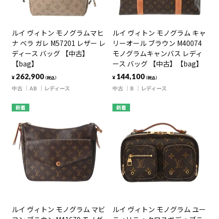
ルイ ヴィトン モノグラムマヒ
ルイ ヴィトン モノグラム キャ
ナ ベラ ガレ M57201 レザー レ
リーオール ブラウン M40074
ディース バッグ 【中古】
モノグラムキャンバス レディ
【bag】
ース バッグ 【中古】【bag】
262,900
144,100
¥
¥
（税込）
（税込）
中古
AB
レディース
中古
B
レディース
新着
新着
ルイ ヴィトン モノグラム マビ
ルイ ヴィトン モノグラム ユー