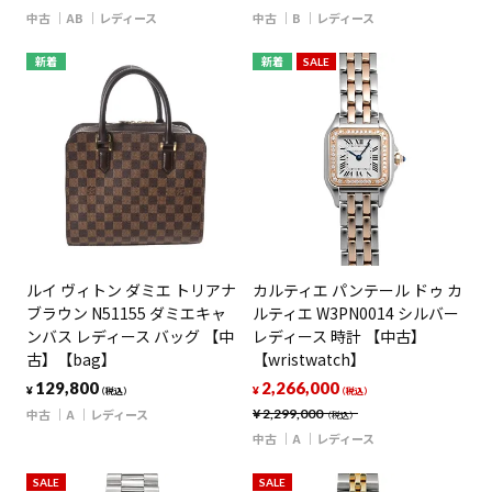
中古
AB
レディース
中古
B
レディース
新着
新着
SALE
ルイ ヴィトン ダミエ トリアナ
カルティエ パンテール ドゥ カ
ブラウン N51155 ダミエキャ
ルティエ W3PN0014 シルバー
ンバス レディース バッグ 【中
レディース 時計 【中古】
古】【bag】
【wristwatch】
129,800
2,266,000
¥
¥
（税込）
（税込）
中古
A
レディース
¥
2,299,000
（税込）
中古
A
レディース
SALE
SALE