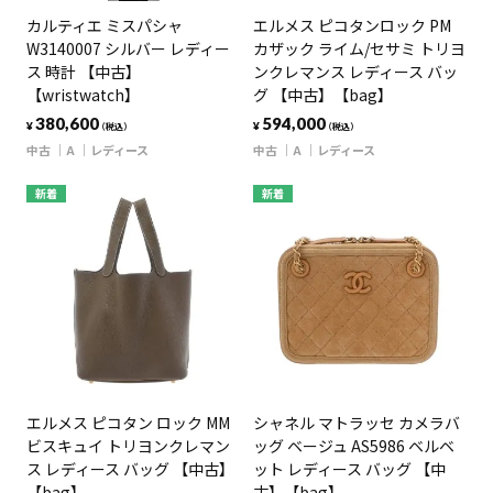
カルティエ ミスパシャ
エルメス ピコタンロック PM
W3140007 シルバー レディー
カザック ライム/セサミ トリヨ
ス 時計 【中古】
ンクレマンス レディース バッ
【wristwatch】
グ 【中古】【bag】
380,600
594,000
¥
¥
（税込）
（税込）
中古
A
レディース
中古
A
レディース
新着
新着
エルメス ピコタン ロック MM
シャネル マトラッセ カメラバ
ビスキュイ トリヨンクレマン
ッグ ベージュ AS5986 ベルベ
ス レディース バッグ 【中古】
ット レディース バッグ 【中
【bag】
古】【bag】