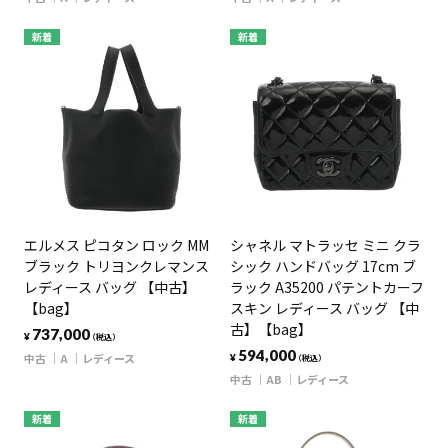
新着
新着
エルメス ピコタン ロック MM
シャネル マトラッセ ミニ クラ
ブラック トリヨンクレマンス
シック ハンドバッグ 17cm ブ
レディース バッグ 【中古】
ラック A35200 パテントカーフ
【bag】
スキン レディース バッグ 【中
古】【bag】
737,000
¥
（税込）
594,000
中古
A
レディース
¥
（税込）
中古
AB
レディース
新着
新着