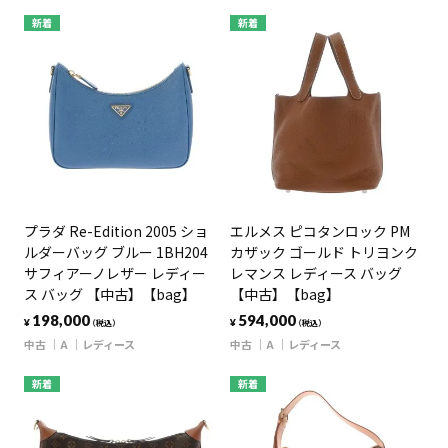
新着
新着
プラダ Re-Edition 2005 ショ
エルメス ピコタンロック PM
ルダーバッグ ブルー 1BH204
カザック ゴールド トリヨンク
サフィアーノレザー レディー
レマンス レディース バッグ
ス バッグ 【中古】【bag】
【中古】【bag】
198,000
594,000
¥
¥
（税込）
（税込）
中古
A
レディース
中古
A
レディース
新着
新着