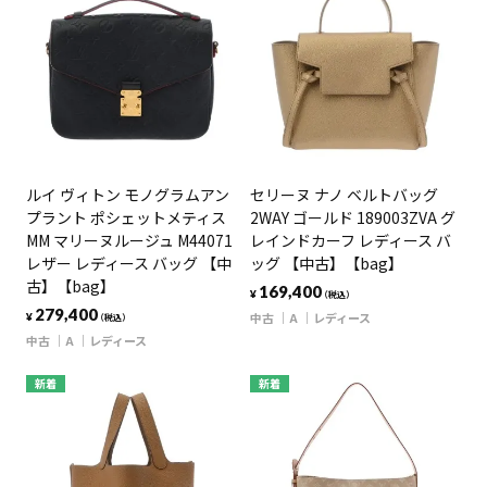
ルイ ヴィトン モノグラムアン
セリーヌ ナノ ベルトバッグ
プラント ポシェットメティス
2WAY ゴールド 189003ZVA グ
MM マリーヌルージュ M44071
レインドカーフ レディース バ
レザー レディース バッグ 【中
ッグ 【中古】【bag】
古】【bag】
169,400
¥
（税込）
279,400
中古
A
レディース
¥
（税込）
中古
A
レディース
新着
新着