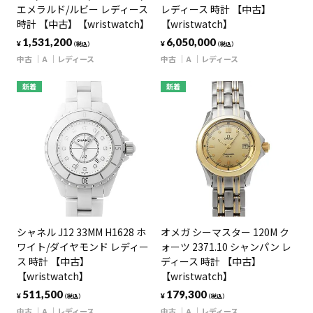
エメラルド/ルビー レディース
レディース 時計 【中古】
時計 【中古】【wristwatch】
【wristwatch】
1,531,200
6,050,000
¥
¥
（税込）
（税込）
中古
A
レディース
中古
A
レディース
新着
新着
シャネル J12 33MM H1628 ホ
オメガ シーマスター 120M ク
ワイト/ダイヤモンド レディー
ォーツ 2371.10 シャンパン レ
ス 時計 【中古】
ディース 時計 【中古】
【wristwatch】
【wristwatch】
511,500
179,300
¥
¥
（税込）
（税込）
中古
A
レディース
中古
A
レディース