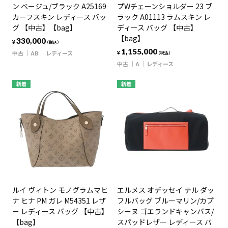
ン ベージュ/ブラック A25169
プWチェーンショルダー 23 ブ
カーフスキン レディース バッ
ラック A01113 ラムスキン レ
グ 【中古】【bag】
ディース バッグ 【中古】
【bag】
330,000
¥
（税込）
1,155,000
中古
AB
レディース
¥
（税込）
中古
A
レディース
新着
新着
ルイ ヴィトン モノグラムマヒ
エルメス オデッセイ テル ダッ
ナ ヒナ PM ガレ M54351 レザ
フルバッグ ブルーマリン/カプ
ー レディース バッグ 【中古】
シーヌ ゴエランドキャンバス/
【bag】
スパッドレザー レディース バ