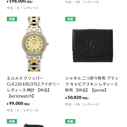
198,000
中古
AB
レディース
¥
（税込）
中古
A
レディース
新着
新着
エルメス クリッパー
シャネル 二つ折り財布 ブラッ
CL4.220.430/3752 アイボリー
ク キャビアスキン レディース
レディース 時計 【中古】
財布 【中古】【purse】
【wristwatch】
50,820
¥
（税込）
99,000
中古
AB
レディース
¥
（税込）
中古
A
レディース
新着
新着