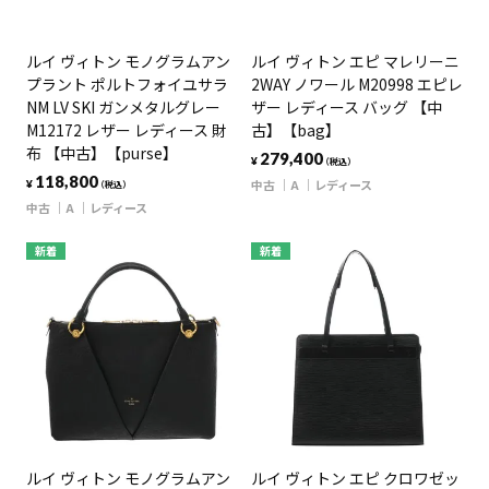
ルイ ヴィトン モノグラムアン
ルイ ヴィトン エピ マレリーニ
プラント ポルトフォイユサラ
2WAY ノワール M20998 エピレ
NM LV SKI ガンメタルグレー
ザー レディース バッグ 【中
M12172 レザー レディース 財
古】【bag】
布 【中古】【purse】
279,400
¥
（税込）
118,800
中古
A
レディース
¥
（税込）
中古
A
レディース
新着
新着
ルイ ヴィトン モノグラムアン
ルイ ヴィトン エピ クロワゼッ