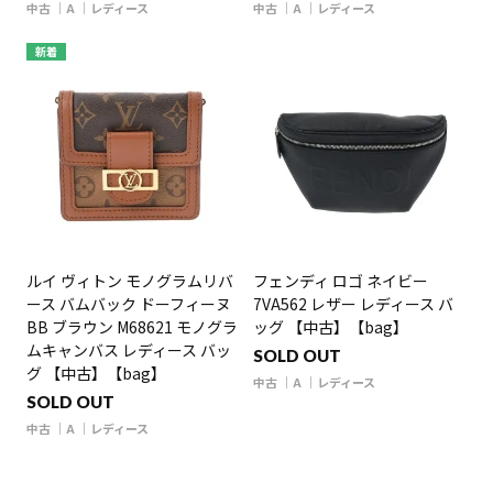
中古
A
レディース
中古
A
レディース
新着
ルイ ヴィトン モノグラムリバ
フェンディ ロゴ ネイビー
ース バムバック ドーフィーヌ
7VA562 レザー レディース バ
BB ブラウン M68621 モノグラ
ッグ 【中古】【bag】
ムキャンバス レディース バッ
SOLD OUT
グ 【中古】【bag】
中古
A
レディース
SOLD OUT
中古
A
レディース