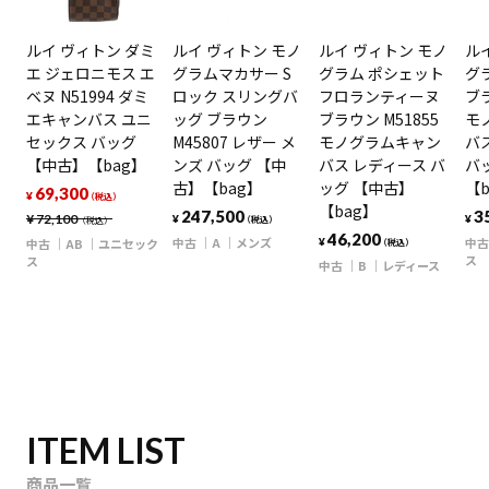
ルイ ヴィトン ダミ
ルイ ヴィトン モノ
ルイ ヴィトン モノ
ル
エ ジェロニモス エ
グラムマカサー S
グラム ポシェット
グ
ベヌ N51994 ダミ
ロック スリングバ
フロランティーヌ
ブラ
エキャンバス ユニ
ッグ ブラウン
ブラウン M51855
モ
セックス バッグ
M45807 レザー メ
モノグラムキャン
バ
【中古】【bag】
ンズ バッグ 【中
バス レディース バ
バ
古】【bag】
ッグ 【中古】
【b
69,300
¥
（税込）
【bag】
247,500
3
¥
72,100
¥
¥
（税込）
（税込）
46,200
中古
A
メンズ
中古
中古
AB
ユニセック
¥
（税込）
ス
ス
中古
B
レディース
ITEM LIST
商品一覧