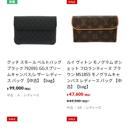
新着
SALE
グッチ スモール ベルトバッグ
ルイ ヴィトン モノグラム ポシ
ブラック 792091 GGスプリー
ェット フロランティーヌ ブラ
ムキャンバス/レザー レディー
ウン M51855 モノグラムキャ
ス バッグ 【中古】【bag】
ンバス レディース バッグ 【中
古】【bag】
99,000
¥
（税込）
47,600
中古
A
レディース
¥
（税込）
¥
49,500
（税込）
中古
AB
レディース
SALE
SALE