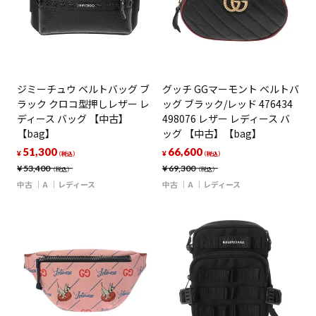
ジミーチュウ ベルトバッグ ブ
グッチ GGマーモント ベルトバ
ラック クロコ型押しレザー レ
ッグ ブラック/レッド 476434
ディース バッグ 【中古】
498076 レザー レディース バ
【bag】
ッグ 【中古】【bag】
51,300
66,600
¥
¥
（税込）
（税込）
¥
53,400
¥
69,300
（税込）
（税込）
中古
A
レディース
中古
A
レディース