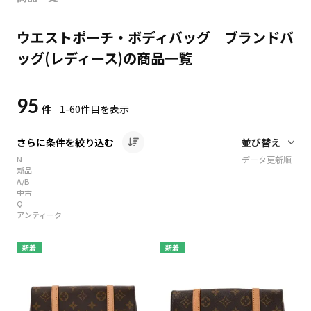
ウエストポーチ・ボディバッグ ブランドバ
ッグ(レディース)の商品一覧
95
件
1-60
件目を表示
さらに条件を絞り込む
N
データ更新順
新品
A/B
中古
Q
アンティーク
新着
新着