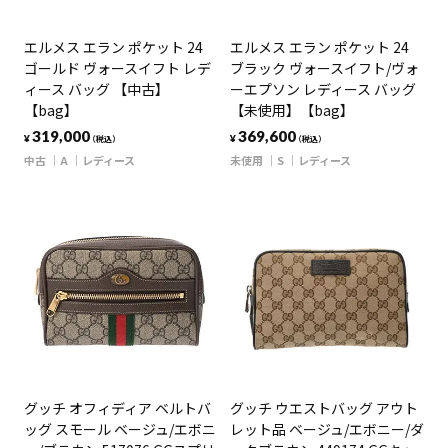
エルメス エラン ポケット 24
エルメス エラン ポケット 24
ゴールド ヴォースイフト レデ
ブラック ヴォースイフト/ヴォ
ィース バッグ 【中古】
ーエプソン レディース バッグ
【bag】
【未使用】【bag】
319,000
369,600
¥
¥
（税込）
（税込）
中古
A
レディース
未使用
S
レディース
グッチ オフィディア ベルトバ
グッチ ウエストバッグ アウト
ッグ スモール ベージュ/エボニ
レット品 ベージュ/エボニー/ダ