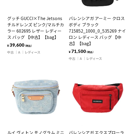
グッチ GUCCI×The Jetsons
バレンシアガ アーミー クロス
チルドレンズ ピンク/マルチカ
ボディ ブラック
ラー 602695 レザー レディー
715852_1000_0_535269 ナイ
ス バッグ 【中古】【bag】
ロン レディース バッグ 【中
古】【bag】
39,600
¥
（税込）
71,500
中古
A
レディース
¥
（税込）
中古
A
レディース
ルイ ヴィトン モノグラム ミニ
バレンシアガ エクスプローラ