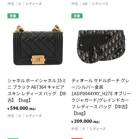
中古
A
レディース
中古
AB
レディース
新着
新着
シャネル ボーイシャネル 15ミ
ディオール サドルポーチ グレ
ニ ブラック A67364 キャビア
ー/シルバー金具
スキン レディース バッグ 【中
1ADP0044YKY_H27E オブリー
古】【bag】
クジャガード/グレインドカー
フ レディース バッグ 【中古】
594,000
¥
（税込）
【bag】
中古
A
レディース
209,000
¥
（税込）
中古
A
レディース