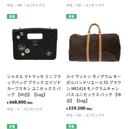
中古
AB
ユニセックス
中古
AB
ユニセックス
新着
新着
シャネル マトラッセ ミニフラ
ルイ ヴィトン モノグラム キー
ップバッグ ブラック エイジド
ポルバンドリエール 55 ブラウ
カーフスキン ユニセックス バ
ン M41414 モノグラムキャン
ッグ 【中古】【bag】
バス ユニセックス バッグ 【中
古】【bag】
668,800
¥
（税込）
159,500
中古
A
ユニセックス
¥
（税込）
中古
AB
ユニセックス
新着
新着