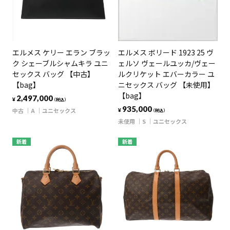
エルメス ケリー エラン ブラッ
エルメス ボリード 1923 25 ヴ
ク シェーブルシャムキラ ユニ
ェルソ ヴェールユッカ/ヴェー
セックス バッグ 【中古】
ルクリケット エバーカラー ユ
【bag】
ニセックス バッグ 【未使用】
【bag】
2,497,000
¥
（税込）
935,000
中古
A
ユニセックス
¥
（税込）
未使用
S
ユニセックス
新着
新着