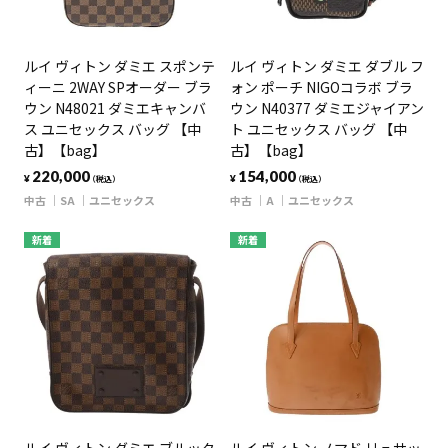
ルイ ヴィトン ダミエ スポンテ
ルイ ヴィトン ダミエ ダブル フ
ィーニ 2WAY SPオーダー ブラ
ォン ポーチ NIGOコラボ ブラ
ウン N48021 ダミエキャンバ
ウン N40377 ダミエジャイアン
ス ユニセックス バッグ 【中
ト ユニセックス バッグ 【中
古】【bag】
古】【bag】
220,000
154,000
¥
¥
（税込）
（税込）
中古
SA
ユニセックス
中古
A
ユニセックス
新着
新着