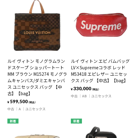
ルイ ヴィトン モノグラムラン
ルイ ヴィトン エピ バムバッグ
ドスケープ ショッパートート
LV×Supremeコラボ レッド
MM ブラウン M15274 モノグラ
M53418 エピレザー ユニセッ
ムキャンバス/ダミエキャンバ
クス バッグ 【中古】【bag】
ス ユニセックス バッグ 【中
330,000
¥
（税込）
古】【bag】
中古
AB
ユニセックス
599,500
¥
（税込）
中古
A
ユニセックス
新着
新着