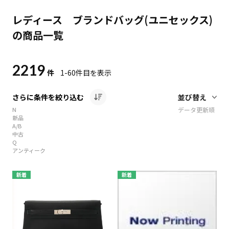
レディース ブランドバッグ(ユニセックス)
の商品一覧
2219
件
1-60
件目を表示
さらに条件を絞り込む
N
データ更新順
新品
A/B
中古
Q
アンティーク
新着
新着