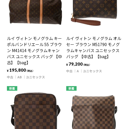
ルイ ヴィトン モノグラム キー
ルイ ヴィトン モノグラム オル
ポルバンドリエール 55 ブラウ
セー ブラウン M51790 モノグ
ン M41414 モノグラムキャン
ラムキャンバス ユニセックス
バス ユニセックス バッグ 【中
バッグ 【中古】【bag】
古】【bag】
79,200
¥
（税込）
195,800
中古
A
ユニセックス
¥
（税込）
中古
AB
ユニセックス
新着
新着