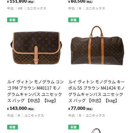
151,800
60,500
¥
¥
（税込）
（税込）
中古
AB
ユニセックス
中古
B
ユニセックス
新着
新着
ルイ ヴィトン モノグラム コン
ルイ ヴィトン モノグラム キー
ゴ PM ブラウン M40117 モノ
ポル 55 ブラウン M41424 モノ
グラムキャンバス ユニセック
グラムキャンバス ユニセック
ス バッグ 【中古】【bag】
ス バッグ 【中古】【bag】
143,000
77,000
¥
¥
（税込）
（税込）
中古
B
ユニセックス
中古
B
ユニセックス
新着
新着