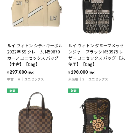
ルイ ヴィトン シティキーポル
ルイ ヴィトン ダヌーブメッセ
2022年 SS クレーム M59670
ンジャー ブラック M53975 レ
カーフ ユニセックス バッグ
ザー ユニセックス バッグ 【未
【中古】【bag】
使用】【bag】
297,000
198,000
¥
¥
（税込）
（税込）
中古
A
ユニセックス
未使用
S
ユニセックス
新着
新着