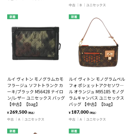
中古
B
ユニセックス
新着
新着
ルイ ヴィトン モノグラムカモ
ルイ ヴィトン モノグラムペル
フラージュ ソフトトランク カ
フォ ポシェットアクセソワ―
ーキ/ブラック M56428 ナイロ
ル オランジュ M95185 モノグ
ン/レザー ユニセックス バッグ
ラムキャンバス ユニセックス
【中古】【bag】
バッグ 【中古】【bag】
269,500
187,000
¥
¥
（税込）
（税込）
中古
A
ユニセックス
中古
A
ユニセックス
新着
新着