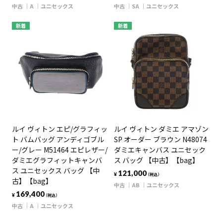
中古
A
ユニセックス
中古
SA
ユニセックス
新着
新着
ルイ ヴィトン エピ/グラフィッ
ルイ ヴィトン ダミエ アマゾン
ト バムバッグ アンディゴブル
SP オーダー ブラウン N48074
ー/グレー M51464 エピレザー/
ダミエキャンバス ユニセック
ダミエグラフィットキャンバ
ス バッグ 【中古】【bag】
ス ユニセックス バッグ 【中
121,000
¥
（税込）
古】【bag】
中古
AB
ユニセックス
169,400
¥
（税込）
中古
A
ユニセックス