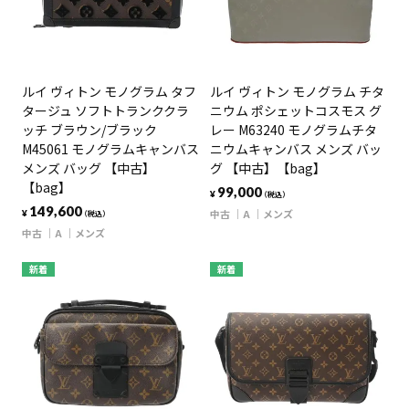
ルイ ヴィトン モノグラム タフ
ルイ ヴィトン モノグラム チタ
タージュ ソフトトランククラ
ニウム ポシェットコスモス グ
ッチ ブラウン/ブラック
レー M63240 モノグラムチタ
M45061 モノグラムキャンバス
ニウムキャンバス メンズ バッ
メンズ バッグ 【中古】
グ 【中古】【bag】
【bag】
99,000
¥
（税込）
149,600
中古
A
メンズ
¥
（税込）
中古
A
メンズ
新着
新着