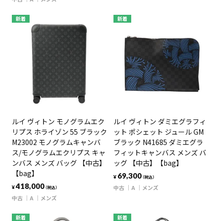
新着
新着
ルイ ヴィトン モノグラムエク
ルイ ヴィトン ダミエグラフィ
リプス ホライゾン 55 ブラック
ット ポシェット ジュール GM
M23002 モノグラムキャンバ
ブラック N41685 ダミエグラ
ス/モノグラムエクリプス キャ
フィットキャンバス メンズ バ
ンバス メンズ バッグ 【中古】
ッグ 【中古】【bag】
【bag】
69,300
¥
（税込）
418,000
中古
A
メンズ
¥
（税込）
中古
A
メンズ
新着
新着