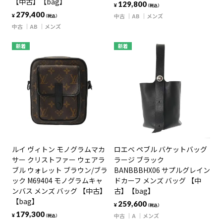
【中古】【bag】
129,800
¥
（税込）
279,400
中古
AB
メンズ
¥
（税込）
中古
AB
メンズ
新着
新着
ルイ ヴィトン モノグラムマカ
ロエベ ペブル バケットバッグ
サー クリストファー ウェアラ
ラージ ブラック
ブル ウォレット ブラウン/ブラ
BANBBBHX06 サプルグレイン
ック M69404 モノグラムキャ
ドカーフ メンズ バッグ 【中
ンバス メンズ バッグ 【中古】
古】【bag】
【bag】
259,600
¥
（税込）
179,300
中古
A
メンズ
¥
（税込）