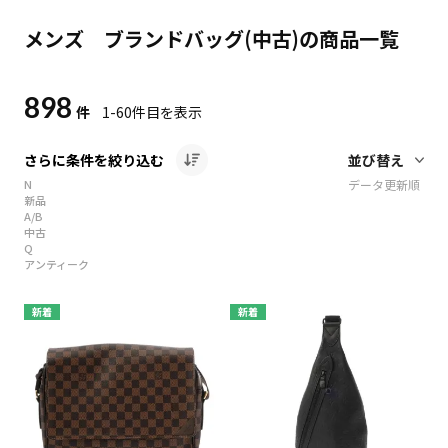
メンズ ブランドバッグ(中古)の商品一覧
898
件
1-60
件目を表示
さらに条件を絞り込む
N
データ更新順
新品
A/B
中古
Q
アンティーク
新着
新着