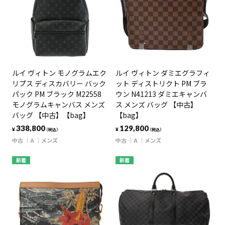
ルイ ヴィトン モノグラムエク
ルイ ヴィトン ダミエグラフィ
リプス ディスカバリー バック
ット ディストリクト PM ブラ
パック PM ブラック M22558
ウン N41213 ダミエキャンバ
モノグラムキャンバス メンズ
ス メンズ バッグ 【中古】
バッグ 【中古】【bag】
【bag】
338,800
129,800
¥
¥
（税込）
（税込）
中古
A
メンズ
中古
A
メンズ
新着
新着