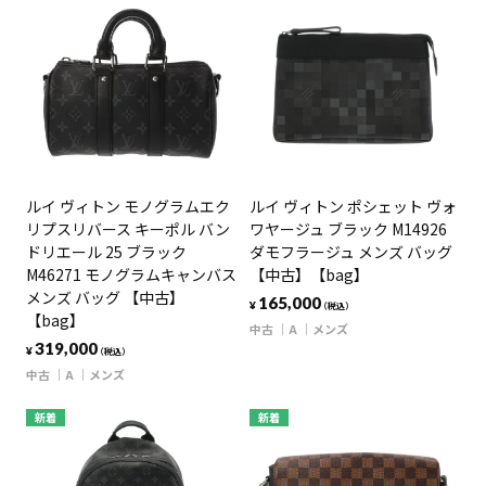
ルイ ヴィトン モノグラムエク
ルイ ヴィトン ポシェット ヴォ
リプスリバース キーポル バン
ワヤージュ ブラック M14926
ドリエール 25 ブラック
ダモフラージュ メンズ バッグ
M46271 モノグラムキャンバス
【中古】【bag】
メンズ バッグ 【中古】
165,000
¥
（税込）
【bag】
中古
A
メンズ
319,000
¥
（税込）
中古
A
メンズ
新着
新着