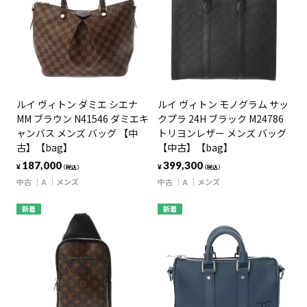
ルイ ヴィトン ダミエ シエナ
ルイ ヴィトン モノグラム サッ
MM ブラウン N41546 ダミエキ
クプラ 24H ブラック M24786
ャンバス メンズ バッグ 【中
トリヨンレザー メンズ バッグ
古】【bag】
【中古】【bag】
187,000
399,300
¥
¥
（税込）
（税込）
中古
A
メンズ
中古
A
メンズ
新着
新着