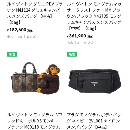
ルイ ヴィトン ダミエ PDV ブラ
ルイ ヴィトン モノグラムマカ
ウン N41124 ダミエキャンバ
サー クリストファー MM ブラ
ス メンズ バッグ 【中古】
ウン/ブラック M43735 モノグ
【bag】
ラムキャンバス メンズ バッグ
【中古】【bag】
182,600
¥
（税込）
361,900
中古
AB
メンズ
¥
（税込）
中古
A
メンズ
新着
新着
ルイ ヴィトン モノグラム LVフ
プラダ モノグラム ボディバッ
レンド キーポル XS モンキー
グ ネイビー 2VL001 ナイロン
ブラウン M80118 モノグラム
メンズ バッグ 【中古】