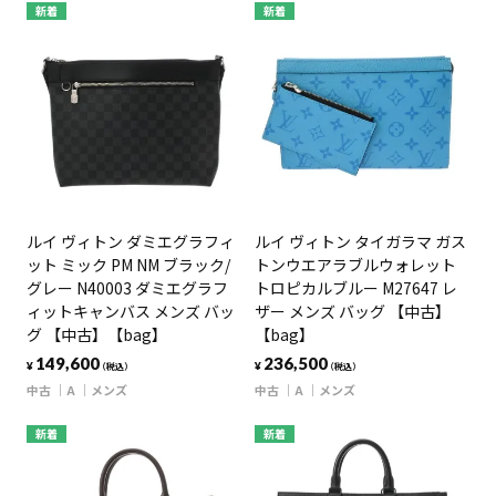
新着
新着
ルイ ヴィトン ダミエグラフィ
ルイ ヴィトン タイガラマ ガス
ット ミック PM NM ブラック/
トンウエアラブルウォレット
グレー N40003 ダミエグラフ
トロピカルブルー M27647 レ
ィットキャンバス メンズ バッ
ザー メンズ バッグ 【中古】
グ 【中古】【bag】
【bag】
149,600
236,500
¥
¥
（税込）
（税込）
中古
A
メンズ
中古
A
メンズ
新着
新着