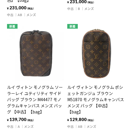
古】【bag】
231,000
¥
（税込）
231,000
中古
B
メンズ
¥
（税込）
中古
AB
メンズ
新着
新着
ルイ ヴィトン モノグラム ソー
ルイ ヴィトン モノグラム ポシ
ラーレイ ユティリティ サイド
ェットガンジュ ブラウン
バッグ ブラウン M44477 モノ
M51870 モノグラムキャンバス
グラムキャンバス メンズ バッ
メンズ バッグ 【中古】
グ 【中古】【bag】
【bag】
139,700
129,800
¥
¥
（税込）
（税込）
中古
A
メンズ
中古
AB
メンズ