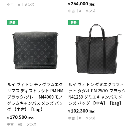
264,000
中古
A
メンズ
¥
（税込）
中古
A
メンズ
新着
新着
ルイ ヴィトン モノグラムエク
ルイ ヴィトン ダミエグラフィ
リプス ディストリクト PM NM
ット タダオ PM 2WAY ブラック
ブラック/グレー M44000 モノ
N41259 ダミエキャンバス メ
グラムキャンバス メンズ バッ
ンズ バッグ 【中古】【bag】
グ 【中古】【bag】
102,300
¥
（税込）
170,500
中古
B
メンズ
¥
（税込）
中古
AB
メンズ