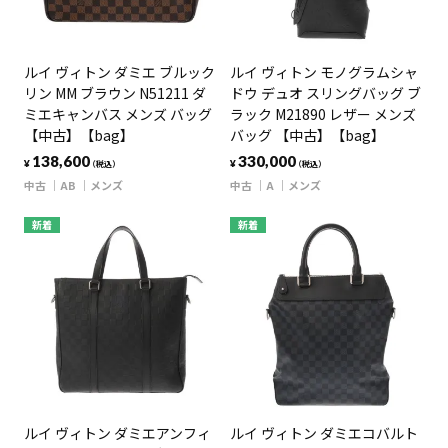
ルイ ヴィトン ダミエ ブルック
ルイ ヴィトン モノグラムシャ
リン MM ブラウン N51211 ダ
ドウ デュオ スリングバッグ ブ
ミエキャンバス メンズ バッグ
ラック M21890 レザー メンズ
【中古】【bag】
バッグ 【中古】【bag】
138,600
330,000
¥
¥
（税込）
（税込）
中古
AB
メンズ
中古
A
メンズ
新着
新着
ルイ ヴィトン ダミエアンフィ
ルイ ヴィトン ダミエコバルト