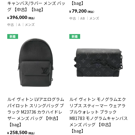
キャンバス/ラバー メンズ バッ
【bag】
グ 【中古】【bag】
79,200
¥
（税込）
396,000
中古
AB
メンズ
¥
（税込）
中古
A
メンズ
新着
新着
ルイ ヴィトン LVアエログラム
ルイ ヴィトン モノグラムエク
パイロット スリングバッグ ブ
リプス スティーマー ウェアラ
ラック M23736 カウハイドレ
ブルウォレット ブラック
ザー メンズ バッグ 【中古】
M81783 モノグラムキャンバス
【bag】
メンズ バッグ 【中古】
【bag】
258,500
¥
（税込）