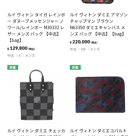
ルイ ヴィトン タイガ レインボ
ルイ ヴィトン ダミエ アマゾン
ー ダヌーブメッセンジャー ノ
チャップマン ブラウン
ワール/レインボー M30332 レ
N63350 ダミエキャンバス メ
ザー メンズ バッグ 【中古】
ンズ バッグ 【中古】【bag】
【bag】
220,000
¥
（税込）
129,800
中古
AB
メンズ
¥
（税込）
中古
A
メンズ
新着
新着
ルイ ヴィトン ダミエ チェッカ
ルイ ヴィトン ダミエコバルト