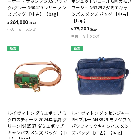
ーボード サックプラ XS ブラッ
ポシェットジュール GM カモフ
ク/グレー N60479 レザー メン
ラージュ N63292 ダミエキャ
ズ バッグ 【中古】【bag】
ンバス メンズ バッグ 【中古】
【bag】
264,000
¥
（税込）
79,200
中古
A
メンズ
¥
（税込）
中古
A
メンズ
新着
新着
ルイ ヴィトン ダミエポップ ミ
ルイ ヴィトン メッセンジャー
クロスティーマ 2024年春夏 グ
PM ブルー M43829 モノグラム
リーン N40537 ダミエポップ
パシフィックキャンバス メン
キャンバス メンズ バッグ 【中
ズ バッグ 【中古】【bag】