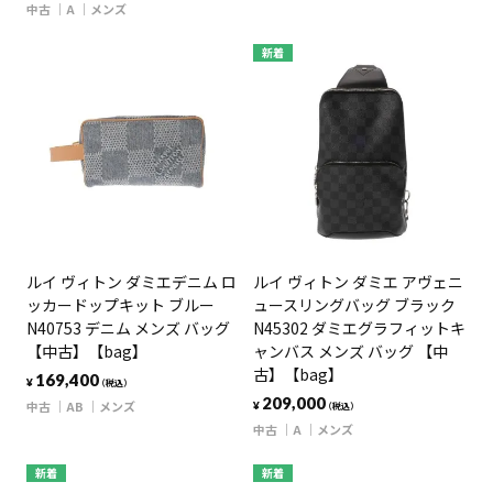
中古
A
メンズ
新着
ルイ ヴィトン ダミエデニム ロ
ルイ ヴィトン ダミエ アヴェニ
ッカードップキット ブルー
ュースリングバッグ ブラック
N40753 デニム メンズ バッグ
N45302 ダミエグラフィットキ
【中古】【bag】
ャンバス メンズ バッグ 【中
古】【bag】
169,400
¥
（税込）
209,000
中古
AB
メンズ
¥
（税込）
中古
A
メンズ
新着
新着