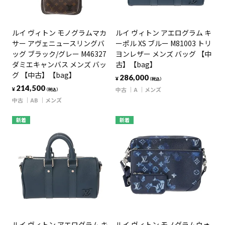
ルイ ヴィトン モノグラムマカ
ルイ ヴィトン アエログラム キ
サー アヴェニュースリングバ
ーポル XS ブルー M81003 トリ
ッグ ブラック/グレー M46327
ヨンレザー メンズ バッグ 【中
ダミエキャンバス メンズ バッ
古】【bag】
グ 【中古】【bag】
286,000
¥
（税込）
214,500
中古
A
メンズ
¥
（税込）
中古
AB
メンズ
新着
新着
ルイ ヴィトン アエログラム キ
ルイ ヴィトン モノグラムウォ