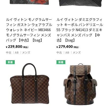
ルイ ヴィトン モノグラムサー
ルイ ヴィトン ダミエグラフィ
フィン ガストン ウェアラブル
ット キーポル バンドリエール
ウォレット ネイビー M83466
55 ブラック N41413 ダミエキ
モノグラムサーフィン メンズ
ャンバス メンズ バッグ 【中
バッグ 【中古】【bag】
古】【bag】
239,800
279,400
¥
¥
（税込）
（税込）
中古
AB
メンズ
中古
AB
メンズ
新着
新着