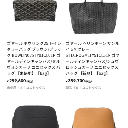
ゴヤール ボウリング25 トイレ
ゴヤール ヘリンボーン サンル
タリーバッグ ブラウン/ブラッ
イ GM グレー
ク BOWLIN025TY01CL01P ゴ
STLCROGMLTY51CL51P ゴヤ
ヤールディンキャンバス/セル
ールディンキャンバス/シュヴ
ヴォンカーフ ユニセックス バ
ロッシュカーフ ユニセックス
ッグ 【未使用】【bag】
バッグ 【新品】【bag】
259,600
359,700
¥
¥
（税込）
（税込）
未使用
S
ユニセックス
新品
N
ユニセックス