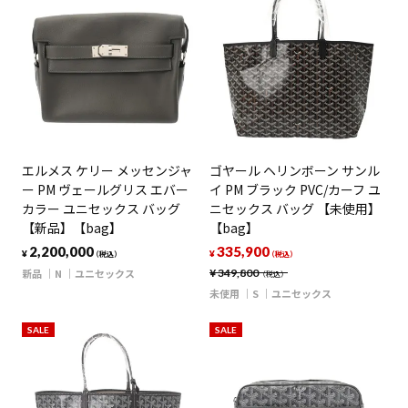
エルメス ケリー メッセンジャ
ゴヤール ヘリンボーン サンル
ー PM ヴェールグリス エバー
イ PM ブラック PVC/カーフ ユ
カラー ユニセックス バッグ
ニセックス バッグ 【未使用】
【新品】【bag】
【bag】
2,200,000
335,900
¥
¥
（税込）
（税込）
新品
N
ユニセックス
¥
349,800
（税込）
未使用
S
ユニセックス
SALE
SALE