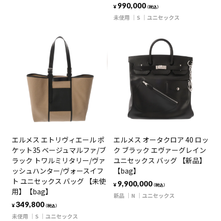
990,000
¥
（税込）
未使用
S
ユニセックス
エルメス エトリヴィエール ポ
エルメス オータクロア 40 ロッ
ケット35 ベージュマルファ/ブ
ク ブラック エヴァーグレイン
ラック トワルミリタリー/ヴァ
ユニセックス バッグ 【新品】
ッシュハンター/ヴォースイフ
【bag】
ト ユニセックス バッグ 【未使
9,900,000
¥
（税込）
用】【bag】
新品
N
ユニセックス
349,800
¥
（税込）
未使用
S
ユニセックス