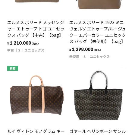
エルメス ボリード メッセンジ
エルメス ボリード 1923 ミニ
ャー エトゥープ トゴ ユニセッ
ヴェルソ エトゥープ/ルージュ
クス バッグ 【中古】【bag】
クー エバーカラー ユニセック
ス バッグ 【未使用】【bag】
1,210,000
¥
（税込）
1,298,000
中古
S
ユニセックス
¥
（税込）
未使用
S
ユニセックス
新着
ルイ ヴィトン モノグラム キー
ゴヤール ヘリンボーン サンル