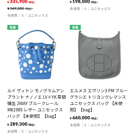
335,900
198,000
¥
¥
（税込）
（税込）
¥
349,800
未使用
S
ユニセックス
（税込）
未使用
S
ユニセックス
新着
新着
ルイ ヴィトン モノグラムアン
エルメス エヴリン3 PM ブルー
プラント ナノノエ LV×YK 草間
グラシエ トリヨンクレマンス
彌生 2WAY ブルークレール
ユニセックス バッグ 【未使
M81985 レザー ユニセックス
用】【bag】
バッグ 【未使用】【bag】
660,000
¥
（税込）
289,300
未使用
S
ユニセックス
¥
（税込）
未使用
S
ユニセックス