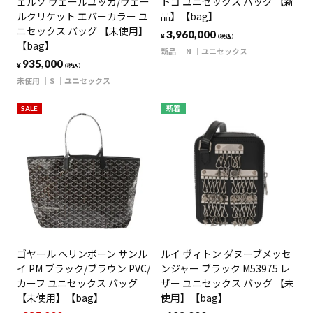
ェルソ ヴェールユッカ/ヴェー
トゴ ユニセックス バッグ 【新
ルクリケット エバーカラー ユ
品】【bag】
ニセックス バッグ 【未使用】
3,960,000
¥
（税込）
【bag】
新品
N
ユニセックス
935,000
¥
（税込）
未使用
S
ユニセックス
SALE
新着
ゴヤール ヘリンボーン サンル
ルイ ヴィトン ダヌーブメッセ
イ PM ブラック/ブラウン PVC/
ンジャー ブラック M53975 レ
カーフ ユニセックス バッグ
ザー ユニセックス バッグ 【未
【未使用】【bag】
使用】【bag】