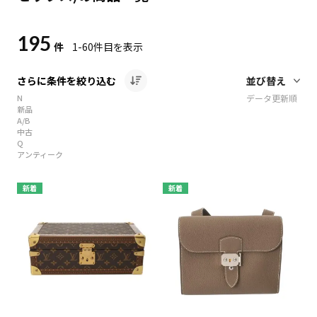
195
件
1-60
件目を表示
さらに条件を絞り込む
N
データ更新順
新品
A/B
中古
Q
アンティーク
新着
新着