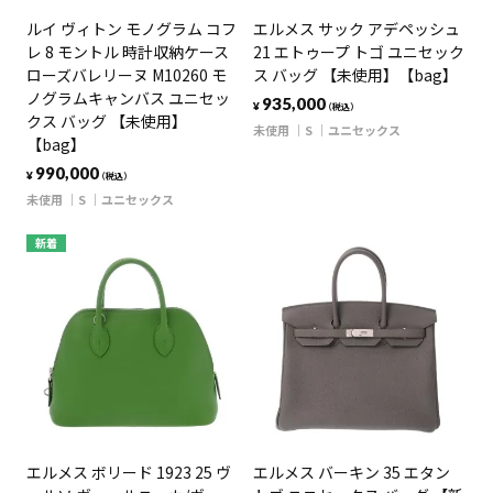
ルイ ヴィトン モノグラム コフ
エルメス サック アデペッシュ
レ 8 モントル 時計収納ケース
21 エトゥープ トゴ ユニセック
ローズバレリーヌ M10260 モ
ス バッグ 【未使用】【bag】
ノグラムキャンバス ユニセッ
935,000
¥
（税込）
クス バッグ 【未使用】
未使用
S
ユニセックス
【bag】
990,000
¥
（税込）
未使用
S
ユニセックス
新着
エルメス ボリード 1923 25 ヴ
エルメス バーキン 35 エタン