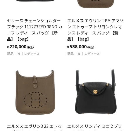
セリーヌ チェーンショルダー
エルメス エヴリン TPM アマゾ
ブラック 111273EYD.38NO カ
ン エトゥープ トリヨンクレマ
ーフ レディース バッグ 【新
ンス レディース バッグ 【新
品】【bag】
品】【bag】
220,000
588,000
¥
¥
（税込）
（税込）
新品
N
レディース
新品
N
レディース
エルメス エヴリン3 23 エトゥ
エルメス リンディ ミニ 2 ブラ