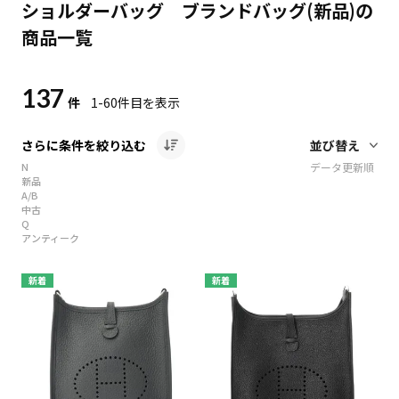
ショルダーバッグ ブランドバッグ(新品)の
商品一覧
137
件
1-60
件目を表示
さらに条件を絞り込む
N
データ更新順
新品
A/B
中古
Q
アンティーク
新着
新着