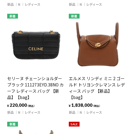
新品
N
レディース
新品
N
レディース
新着
新着
セリーヌ チェーンショルダー
エルメス リンディ ミニ 2 ゴー
ブラック 111273EYD.38NO カ
ルド トリヨンクレマンス レデ
ーフ レディース バッグ 【新
ィース バッグ 【新品】
品】【bag】
【bag】
220,000
1,838,000
¥
¥
（税込）
（税込）
新品
N
レディース
新品
N
レディース
新着
SALE