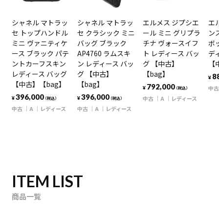
シャネル マトラッ
シャネル マトラッ
エルメス ジプシエ
エ
セ トップハンドル
セ クラシック ミニ
ール ミニ グリプラ
ンス
ミニ ヴァニティケ
バッグ ブラック
チナ ヴォースイフ
ボ
ース ブラック パテ
AP4760 ラムスキ
ト レディース バッ
デ
ントカーフスキン
ン レディース バッ
グ 【中古】
【
レディース バッグ
グ 【中古】
【bag】
8
¥
【中古】【bag】
【bag】
792,000
中古
¥
（税込）
396,000
396,000
中古
A
レディース
¥
¥
（税込）
（税込）
中古
A
レディース
中古
A
レディース
ITEM LIST
商品一覧