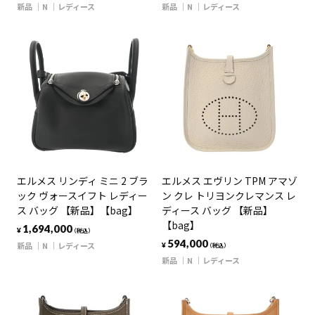
新品
N
レディース
新品
N
レディース
エルメス リンディ ミニ 2 ブラ
エルメス エヴリン TPM アマゾ
ック ヴォースイフト レディー
ン クレ トリヨンクレマンス レ
ス バッグ 【新品】【bag】
ディース バッグ 【新品】
【bag】
1,694,000
¥
（税込）
594,000
新品
N
レディース
¥
（税込）
新品
N
レディース