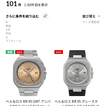
101
件
1-60
件目を表示
さらに条件を絞り込む
N
データ更新順
新品
A/B
中古
Q
アンティーク
新着
SALE
SALE
ベル＆ロス BR 05 GMT アンバ
ベル＆ロス BR 05 グレーステ