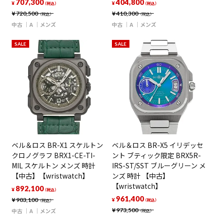
707,300
404,800
¥
¥
（税込）
（税込）
¥
720,500
¥
410,300
（税込）
（税込）
中古
A
メンズ
中古
A
メンズ
SALE
SALE
ベル＆ロス BR-X1 スケルトン
ベル＆ロス BR-X5 イリデッセ
クロノグラフ BRX1-CE-TI-
ント ブティック限定 BRX5R-
MIL スケルトン メンズ 時計
IRS-ST/SST ブルーグリーン メ
【中古】【wristwatch】
ンズ 時計 【中古】
【wristwatch】
892,100
¥
（税込）
961,400
¥
903,100
¥
（税込）
（税込）
¥
973,500
中古
A
メンズ
（税込）