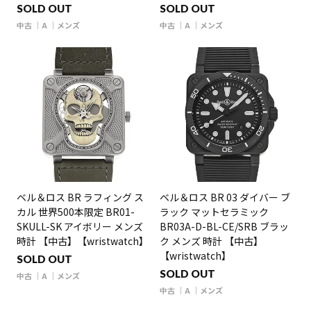
SOLD OUT
SOLD OUT
中古
A
メンズ
中古
A
メンズ
ベル＆ロス BR ラフィング ス
ベル＆ロス BR 03 ダイバー ブ
カル 世界500本限定 BR01-
ラック マットセラミック
SKULL-SK アイボリー メンズ
BR03A-D-BL-CE/SRB ブラッ
時計 【中古】【wristwatch】
ク メンズ 時計 【中古】
【wristwatch】
SOLD OUT
SOLD OUT
中古
A
メンズ
中古
A
メンズ