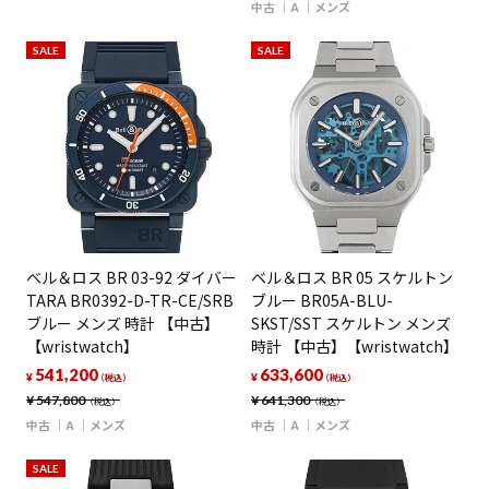
中古
A
メンズ
SALE
SALE
ベル＆ロス BR 03-92 ダイバー
ベル＆ロス BR 05 スケルトン
TARA BR0392-D-TR-CE/SRB
ブルー BR05A-BLU-
ブルー メンズ 時計 【中古】
SKST/SST スケルトン メンズ
【wristwatch】
時計 【中古】【wristwatch】
541,200
633,600
¥
¥
（税込）
（税込）
¥
547,800
¥
641,300
（税込）
（税込）
中古
A
メンズ
中古
A
メンズ
SALE