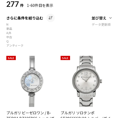
277
件
1-60
件目を表示
さらに条件を絞り込む
N
データ更新順
新品
A/B
中古
Q
アンティーク
SALE
SALE
ブルガリ ビーゼロワン / B-
ブルガリ ソロテンポ