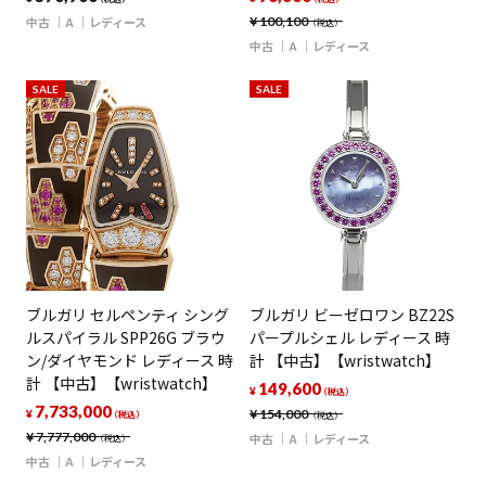
中古
A
レディース
¥
100,100
（税込）
中古
A
レディース
SALE
SALE
ブルガリ セルペンティ シング
ブルガリ ビーゼロワン BZ22S
ルスパイラル SPP26G ブラウ
パープルシェル レディース 時
ン/ダイヤモンド レディース 時
計 【中古】【wristwatch】
計 【中古】【wristwatch】
149,600
¥
（税込）
7,733,000
¥
154,000
¥
（税込）
（税込）
¥
7,777,000
中古
A
レディース
（税込）
中古
A
レディース