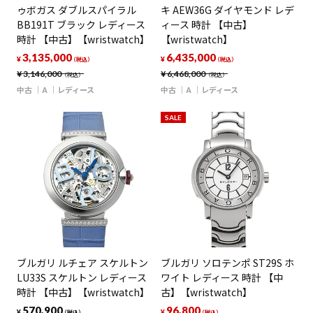
ゥボガス ダブルスパイラル
キ AEW36G ダイヤモンド レデ
BB191T ブラック レディース
ィース 時計 【中古】
時計 【中古】【wristwatch】
【wristwatch】
3,135,000
6,435,000
¥
¥
（税込）
（税込）
¥
3,146,000
¥
6,468,000
（税込）
（税込）
中古
A
レディース
中古
A
レディース
SALE
ブルガリ ルチェア スケルトン
ブルガリ ソロテンポ ST29S ホ
LU33S スケルトン レディース
ワイト レディース 時計 【中
時計 【中古】【wristwatch】
古】【wristwatch】
570,900
96,800
¥
¥
（税込）
（税込）