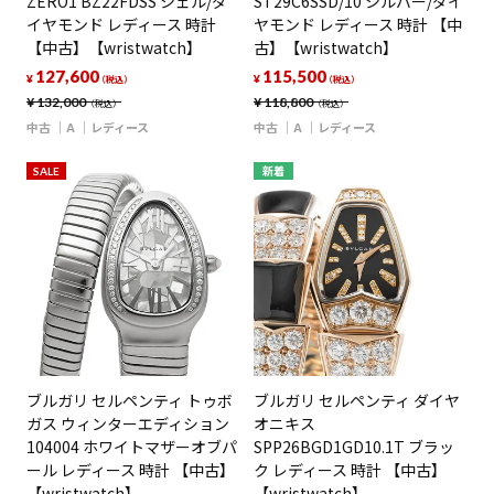
ZERO1 BZ22FDSS シェル/ダ
ST29C6SSD/10 シルバー/ダイ
イヤモンド レディース 時計
ヤモンド レディース 時計 【中
【中古】【wristwatch】
古】【wristwatch】
127,600
115,500
¥
¥
（税込）
（税込）
¥
132,000
¥
118,800
（税込）
（税込）
中古
A
レディース
中古
A
レディース
SALE
新着
ブルガリ セルペンティ トゥボ
ブルガリ セルペンティ ダイヤ
ガス ウィンターエディション
オニキス
104004 ホワイトマザーオブパ
SPP26BGD1GD10.1T ブラッ
ール レディース 時計 【中古】
ク レディース 時計 【中古】
【wristwatch】
【wristwatch】