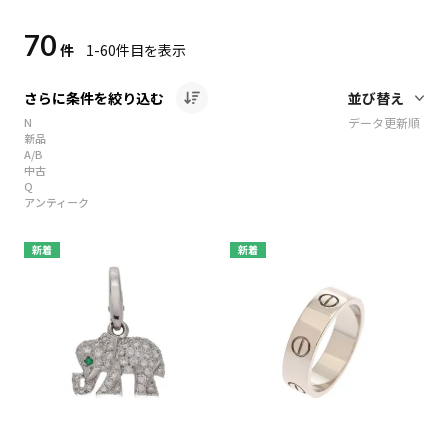
70
件
1-60
件目を表示
さらに条件を絞り込む
N
データ更新順
新品
A/B
中古
Q
アンティーク
新着
新着