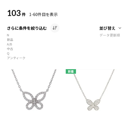
103
件
1-60
件目を表示
さらに条件を絞り込む
N
データ更新順
新品
A/B
中古
Q
アンティーク
新着