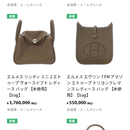
未使用
S
レディース
未使用
S
レディース
新着
新着
エルメス リンディ ミニ 2 エト
エルメス エヴリン TPM アマゾ
ゥープ ヴォースイフト レディ
ン エトゥープ トリヨンクレマ
ース バッグ 【未使用】
ンス レディース バッグ 【未使
【bag】
用】【bag】
1,760,000
550,000
¥
¥
（税込）
（税込）
未使用
S
レディース
未使用
S
レディース
新着
新着