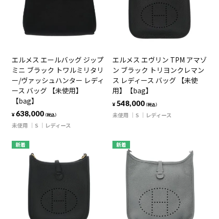
エルメス エールバッグ ジップ
エルメス エヴリン TPM アマゾ
ミニ ブラック トワルミリタリ
ン ブラック トリヨンクレマン
ー/ヴァッシュハンター レディ
ス レディース バッグ 【未使
ース バッグ 【未使用】
用】【bag】
【bag】
548,000
¥
（税込）
638,000
未使用
S
レディース
¥
（税込）
未使用
S
レディース
新着
新着