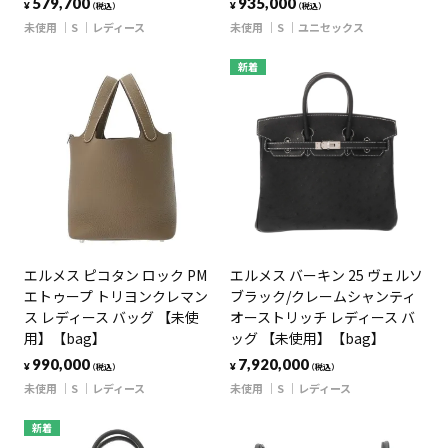
579,700
935,000
¥
¥
（税込）
（税込）
未使用
S
レディース
未使用
S
ユニセックス
新着
エルメス ピコタン ロック PM
エルメス バーキン 25 ヴェルソ
エトゥープ トリヨンクレマン
ブラック/クレームシャンティ
ス レディース バッグ 【未使
オーストリッチ レディース バ
用】【bag】
ッグ 【未使用】【bag】
990,000
7,920,000
¥
¥
（税込）
（税込）
未使用
S
レディース
未使用
S
レディース
新着