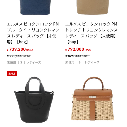
エルメス ピコタン ロック PM
エルメス ピコタン ロック PM
ブルータイ トリヨンクレマン
トレンチ トリヨンクレマンス
ス レディース バッグ 【未使
レディース バッグ 【未使用】
用】【bag】
【bag】
739,200
792,000
¥
¥
（税込）
（税込）
¥
770,000
¥
825,000
（税込）
（税込）
未使用
S
レディース
未使用
S
レディース
SALE