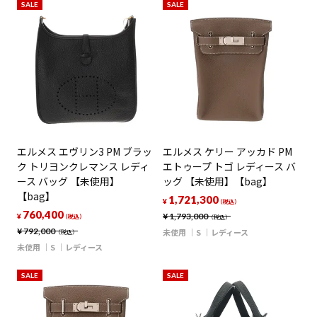
SALE
SALE
エルメス エヴリン3 PM ブラッ
エルメス ケリー アッカド PM
ク トリヨンクレマンス レディ
エトゥープ トゴ レディース バ
ース バッグ 【未使用】
ッグ 【未使用】【bag】
【bag】
1,721,300
¥
（税込）
760,400
¥
1,793,000
¥
（税込）
（税込）
¥
792,000
未使用
S
レディース
（税込）
未使用
S
レディース
SALE
SALE