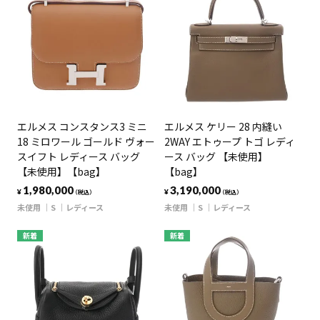
エルメス コンスタンス3 ミニ
エルメス ケリー 28 内縫い
18 ミロワール ゴールド ヴォー
2WAY エトゥープ トゴ レディ
スイフト レディース バッグ
ース バッグ 【未使用】
【未使用】【bag】
【bag】
1,980,000
3,190,000
¥
¥
（税込）
（税込）
未使用
S
レディース
未使用
S
レディース
新着
新着