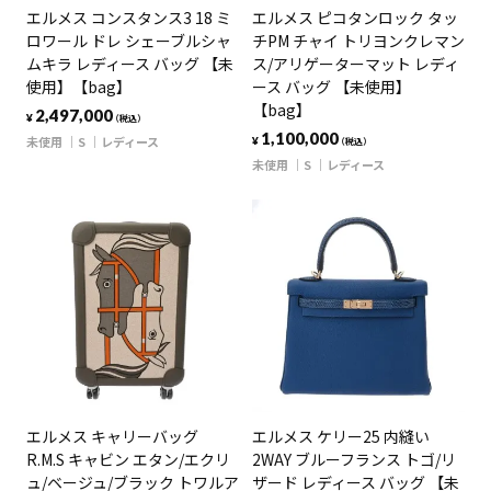
エルメス コンスタンス3 18 ミ
エルメス ピコタンロック タッ
ロワール ドレ シェーブルシャ
チPM チャイ トリヨンクレマン
ムキラ レディース バッグ 【未
ス/アリゲーターマット レディ
使用】【bag】
ース バッグ 【未使用】
【bag】
2,497,000
¥
（税込）
1,100,000
未使用
S
レディース
¥
（税込）
未使用
S
レディース
エルメス キャリーバッグ
エルメス ケリー25 内縫い
R.M.S キャビン エタン/エクリ
2WAY ブルーフランス トゴ/リ
ュ/ベージュ/ブラック トワルア
ザード レディース バッグ 【未