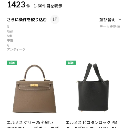
1423
件
1-60
件目を表示
さらに条件を絞り込む
N
データ更新順
新品
A/B
中古
Q
アンティーク
新着
新着
エルメス ケリー25 外縫い
エルメス ピコタンロック PM