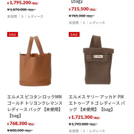
【bag】
1,795,200
¥
（税込）
715,500
¥
1,870,000
¥
（税込）
（税込）
¥
745,300
未使用
S
レディース
（税込）
未使用
S
レディース
SALE
SALE
エルメス ピコタン ロックMM
エルメス ケリー アッカド PM
ゴールド トリヨンクレマンス
エトゥープ トゴ レディース バ
レディース バッグ 【未使用】
ッグ 【未使用】【bag】
【bag】
1,721,300
¥
（税込）
768,300
¥
1,793,000
¥
（税込）
（税込）
¥
800,300
未使用
S
レディース
（税込）