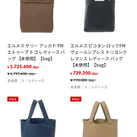
エルメス ケリー アッカド PM
エルメス ピコタン ロックPM
エトゥープ トゴ レディース バ
ヴェールシプレス トリヨンク
ッグ 【未使用】【bag】
レマンス レディース バッグ
【未使用】【bag】
1,725,600
¥
（税込）
739,200
¥
1,797,400
¥
（税込）
（税込）
¥
770,000
未使用
S
レディース
（税込）
未使用
S
レディース
SALE
SALE