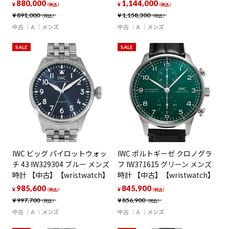
880,000
1,144,000
¥
¥
（税込）
（税込）
¥
891,000
¥
1,158,300
（税込）
（税込）
中古
A
メンズ
中古
A
メンズ
SALE
SALE
IWC ビッグ パイロットウォッ
IWC ポルトギーゼ クロノグラ
チ 43 IW329304 ブルー メンズ
フ IW371615 グリーン メンズ
時計 【中古】【wristwatch】
時計 【中古】【wristwatch】
985,600
845,900
¥
¥
（税込）
（税込）
¥
997,700
¥
856,900
（税込）
（税込）
中古
A
メンズ
中古
A
メンズ