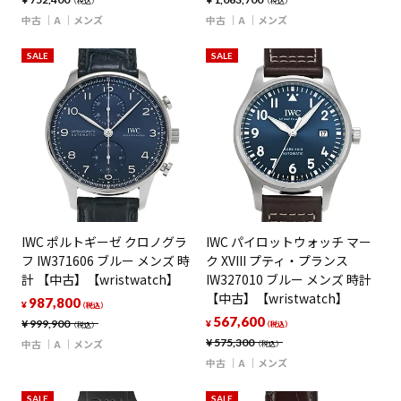
（税込）
（税込）
中古
A
メンズ
中古
A
メンズ
SALE
SALE
IWC ポルトギーゼ クロノグラ
IWC パイロットウォッチ マー
フ IW371606 ブルー メンズ 時
ク XVIII プティ・プランス
計 【中古】【wristwatch】
IW327010 ブルー メンズ 時計
【中古】【wristwatch】
987,800
¥
（税込）
567,600
¥
999,900
¥
（税込）
（税込）
¥
575,300
中古
A
メンズ
（税込）
中古
A
メンズ
SALE
SALE