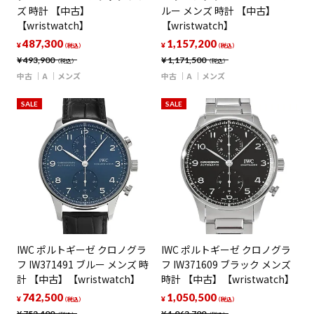
ズ 時計 【中古】
ルー メンズ 時計 【中古】
【wristwatch】
【wristwatch】
487,300
1,157,200
¥
¥
（税込）
（税込）
¥
493,900
¥
1,171,500
（税込）
（税込）
中古
A
メンズ
中古
A
メンズ
SALE
SALE
IWC ポルトギーゼ クロノグラ
IWC ポルトギーゼ クロノグラ
フ IW371491 ブルー メンズ 時
フ IW371609 ブラック メンズ
計 【中古】【wristwatch】
時計 【中古】【wristwatch】
742,500
1,050,500
¥
¥
（税込）
（税込）
¥
752,400
¥
1,063,700