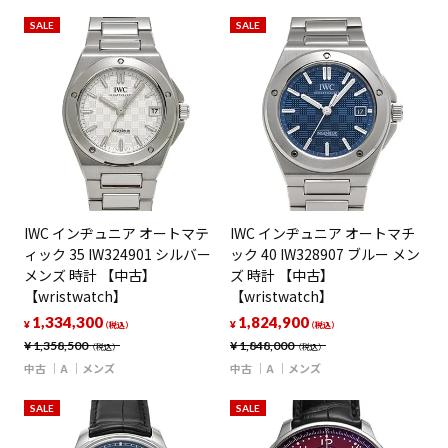
SALE
SALE
IWC インヂュニア オートマテ
IWC インヂュニア オートマチ
ィック 35 IW324901 シルバー
ック 40 IW328907 ブルー メン
メンズ 時計 【中古】
ズ 時計 【中古】
【wristwatch】
【wristwatch】
1,334,300
1,824,900
¥
¥
（税込）
（税込）
¥
1,358,500
¥
1,848,000
（税込）
（税込）
中古
A
メンズ
中古
A
メンズ
SALE
SALE