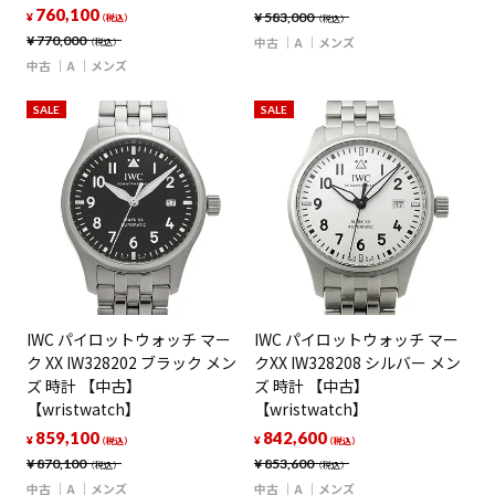
760,100
¥
583,000
¥
（税込）
（税込）
¥
770,000
中古
A
メンズ
（税込）
中古
A
メンズ
SALE
SALE
IWC パイロットウォッチ マー
IWC パイロットウォッチ マー
ク XX IW328202 ブラック メン
クXX IW328208 シルバー メン
ズ 時計 【中古】
ズ 時計 【中古】
【wristwatch】
【wristwatch】
859,100
842,600
¥
¥
（税込）
（税込）
¥
870,100
¥
853,600
（税込）
（税込）
中古
A
メンズ
中古
A
メンズ