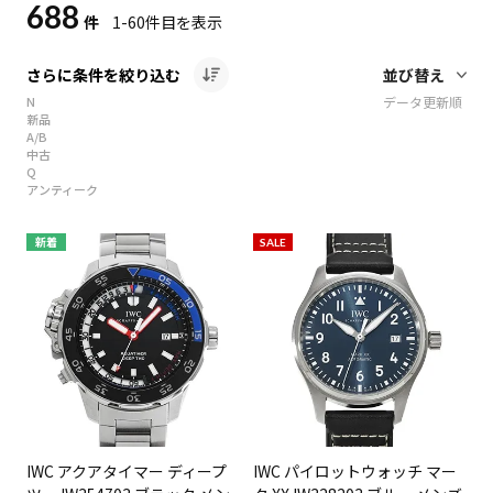
688
件
1-60
件目を表示
さらに条件を絞り込む
N
データ更新順
新品
A/B
中古
Q
アンティーク
新着
SALE
IWC アクアタイマー ディープ
IWC パイロットウォッチ マー