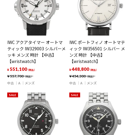
IWC アクアタイマー オートマ
IWC ポートフィノ オートマテ
ティック IW329003 シルバーメ
ィック IW356501 シルバー メ
ッキ メンズ 時計 【中古】
ンズ 時計 【中古】
【wristwatch】
【wristwatch】
551,100
448,800
¥
¥
（税込）
（税込）
¥
557,700
¥
454,300
（税込）
（税込）
中古
A
メンズ
中古
A
メンズ
SALE
SALE