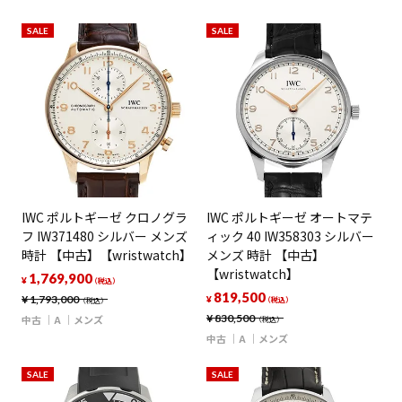
SALE
SALE
IWC ポルトギーゼ クロノグラ
IWC ポルトギーゼ オートマテ
フ IW371480 シルバー メンズ
ィック 40 IW358303 シルバー
時計 【中古】【wristwatch】
メンズ 時計 【中古】
【wristwatch】
1,769,900
¥
（税込）
819,500
¥
1,793,000
¥
（税込）
（税込）
¥
830,500
中古
A
メンズ
（税込）
中古
A
メンズ
SALE
SALE