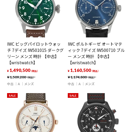
IWC ビッグパイロットウォッ
IWC ポルトギーゼ オートマテ
チ 7デイズ IW501015 ダークグ
ィック 7デイズ IW500710 ブル
リーン メンズ 時計 【中古】
ー メンズ 時計 【中古】
【wristwatch】
【wristwatch】
1,490,500
1,160,500
¥
¥
（税込）
（税込）
¥
1,509,200
¥
1,174,800
（税込）
（税込）
中古
A
メンズ
中古
A
メンズ
SALE
SALE