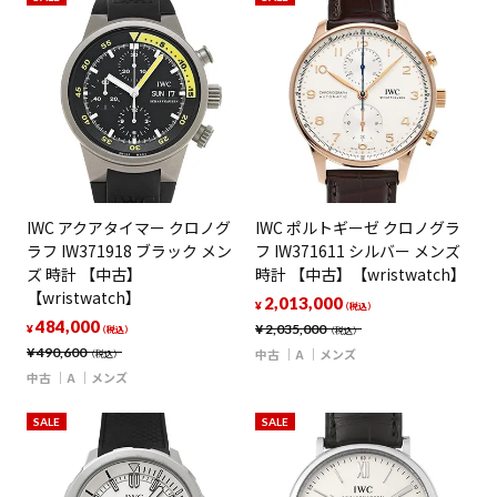
IWC アクアタイマー クロノグ
IWC ポルトギーゼ クロノグラ
ラフ IW371918 ブラック メン
フ IW371611 シルバー メンズ
ズ 時計 【中古】
時計 【中古】【wristwatch】
【wristwatch】
2,013,000
¥
（税込）
484,000
¥
2,035,000
¥
（税込）
（税込）
¥
490,600
中古
A
メンズ
（税込）
中古
A
メンズ
SALE
SALE