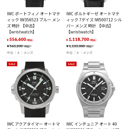
IWC ポートフィノ オートマテ
IWC ポルトギーゼ オートマテ
ィック IW356523 ブルー メン
ィック 7デイズ IW500712 シル
ズ 時計 【中古】
バー メンズ 時計 【中古】
【wristwatch】
【wristwatch】
556,600
1,118,700
¥
¥
（税込）
（税込）
¥
563,200
¥
1,133,000
（税込）
（税込）
中古
A
メンズ
中古
A
メンズ
SALE
SALE
IWC アクアタイマー オートマ
IWC インヂュニア オート 40