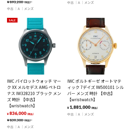
¥
893,200
中古
A
メンズ
（税込）
中古
A
メンズ
SALE
IWC パイロットウォッチ マー
IWC ポルトギーゼ オートマテ
ク XX メルセデス AMG ペトロ
ィック 7デイズ IW500101 シル
ナス IW328210 ブラック メン
バー メンズ 時計 【中古】
ズ 時計 【中古】
【wristwatch】
【wristwatch】
1,881,000
¥
（税込）
836,000
中古
A
メンズ
¥
（税込）
¥
839,300
（税込）
中古
A
メンズ