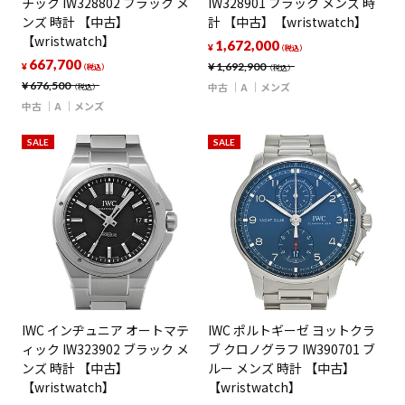
チック IW328802 ブラック メ
IW328901 ブラック メンズ 時
ンズ 時計 【中古】
計 【中古】【wristwatch】
【wristwatch】
1,672,000
¥
（税込）
667,700
¥
1,692,900
¥
（税込）
（税込）
¥
676,500
中古
A
メンズ
（税込）
中古
A
メンズ
SALE
SALE
IWC インヂュニア オートマテ
IWC ポルトギーゼ ヨットクラ
ィック IW323902 ブラック メ
ブ クロノグラフ IW390701 ブ
ンズ 時計 【中古】
ルー メンズ 時計 【中古】
【wristwatch】
【wristwatch】