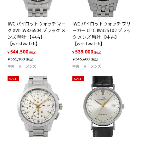
IWC パイロットウォッチ マー
IWC パイロットウォッチ フリ
ク XVII IW326504 ブラック メ
ーガー UTC IW325102 ブラッ
ンズ 時計 【中古】
ク メンズ 時計 【中古】
【wristwatch】
【wristwatch】
544,500
539,000
¥
¥
（税込）
（税込）
¥
551,100
¥
545,600
（税込）
（税込）
中古
A
メンズ
中古
A
メンズ
SALE
SALE