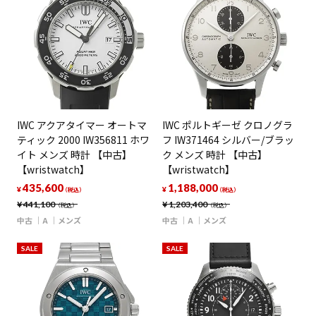
IWC アクアタイマー オートマ
IWC ポルトギーゼ クロノグラ
ティック 2000 IW356811 ホワ
フ IW371464 シルバー/ブラッ
イト メンズ 時計 【中古】
ク メンズ 時計 【中古】
【wristwatch】
【wristwatch】
435,600
1,188,000
¥
¥
（税込）
（税込）
¥
441,100
¥
1,203,400
（税込）
（税込）
中古
A
メンズ
中古
A
メンズ
SALE
SALE