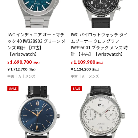
IWC インヂュニア オートマチ
IWC パイロットウォッチ タイ
ック 40 IW328903 グリーン メ
ムゾーナー クロノグラフ
ンズ 時計 【中古】
IW395001 ブラック メンズ 時
【wristwatch】
計 【中古】【wristwatch】
1,690,700
1,109,900
¥
¥
（税込）
（税込）
¥
1,712,700
¥
1,124,200
（税込）
（税込）
中古
A
メンズ
中古
A
メンズ
SALE
SALE