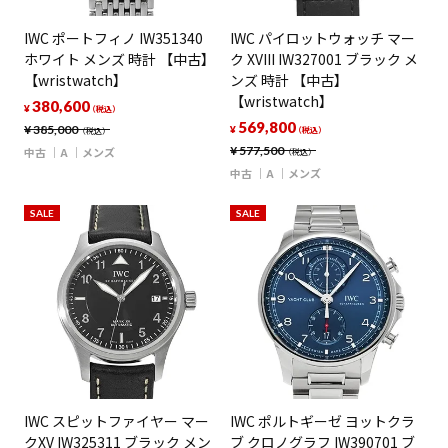
IWC ポートフィノ IW351340
IWC パイロットウォッチ マー
ホワイト メンズ 時計 【中古】
ク XVIII IW327001 ブラック メ
【wristwatch】
ンズ 時計 【中古】
【wristwatch】
380,600
¥
（税込）
569,800
¥
385,000
¥
（税込）
（税込）
¥
577,500
中古
A
メンズ
（税込）
中古
A
メンズ
SALE
SALE
IWC スピットファイヤー マー
IWC ポルトギーゼ ヨットクラ
クXV IW325311 ブラック メン
ブ クロノグラフ IW390701 ブ