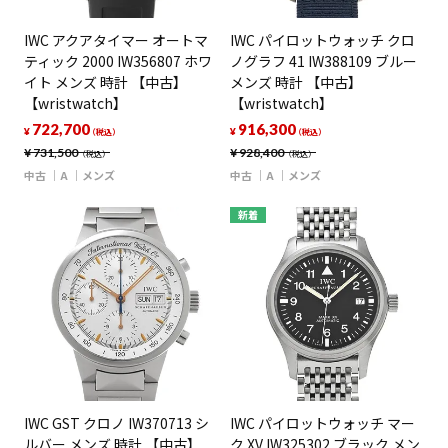
IWC アクアタイマー オートマ
IWC パイロットウォッチ クロ
ティック 2000 IW356807 ホワ
ノグラフ 41 IW388109 ブルー
イト メンズ 時計 【中古】
メンズ 時計 【中古】
【wristwatch】
【wristwatch】
722,700
916,300
¥
¥
（税込）
（税込）
¥
731,500
¥
928,400
（税込）
（税込）
中古
A
メンズ
中古
A
メンズ
新着
IWC GST クロノ IW370713 シ
IWC パイロットウォッチ マー
ルバー メンズ 時計 【中古】
ク XV IW325302 ブラック メン