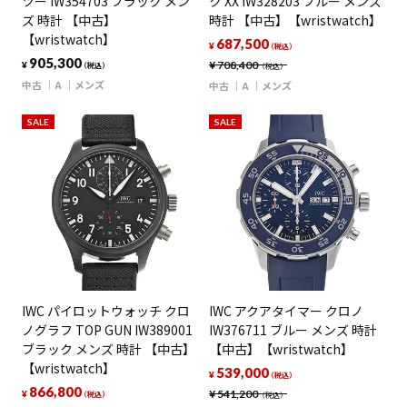
ツー IW354703 ブラック メン
ク XX IW328203 ブルー メンズ
ズ 時計 【中古】
時計 【中古】【wristwatch】
【wristwatch】
687,500
¥
（税込）
905,300
¥
708,400
¥
（税込）
（税込）
中古
A
メンズ
中古
A
メンズ
SALE
SALE
IWC パイロットウォッチ クロ
IWC アクアタイマー クロノ
ノグラフ TOP GUN IW389001
IW376711 ブルー メンズ 時計
ブラック メンズ 時計 【中古】
【中古】【wristwatch】
【wristwatch】
539,000
¥
（税込）
866,800
¥
541,200
¥
（税込）
（税込）