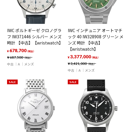
IWC ポルトギーゼ クロノグラ
IWC インヂュニア オートマチ
フ IW371446 シルバー メンズ
ック 40 IW328908 グリーン メ
時計 【中古】【wristwatch】
ンズ 時計 【中古】
【wristwatch】
678,700
¥
（税込）
3,377,000
¥
687,500
¥
（税込）
（税込）
¥
3,421,000
中古
A
メンズ
（税込）
中古
A
メンズ
SALE
SALE