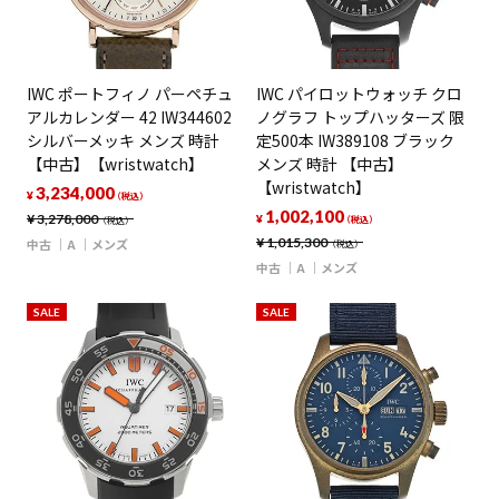
IWC ポートフィノ パーペチュ
IWC パイロットウォッチ クロ
アルカレンダー 42 IW344602
ノグラフ トップハッターズ 限
シルバーメッキ メンズ 時計
定500本 IW389108 ブラック
【中古】【wristwatch】
メンズ 時計 【中古】
【wristwatch】
3,234,000
¥
（税込）
1,002,100
¥
3,278,000
¥
（税込）
（税込）
¥
1,015,300
中古
A
メンズ
（税込）
中古
A
メンズ
SALE
SALE