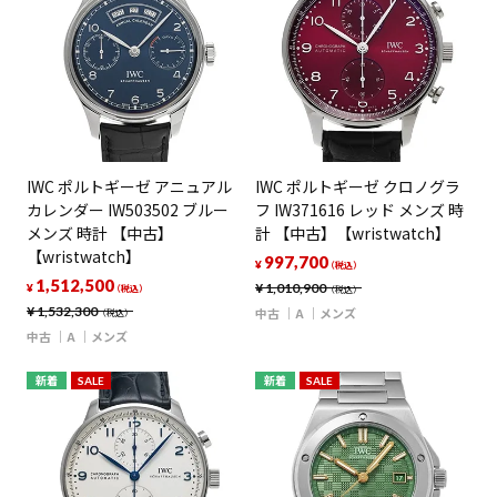
IWC ポルトギーゼ アニュアル
IWC ポルトギーゼ クロノグラ
カレンダー IW503502 ブルー
フ IW371616 レッド メンズ 時
メンズ 時計 【中古】
計 【中古】【wristwatch】
【wristwatch】
997,700
¥
（税込）
1,512,500
¥
1,010,900
¥
（税込）
（税込）
¥
1,532,300
中古
A
メンズ
（税込）
中古
A
メンズ
新着
SALE
新着
SALE