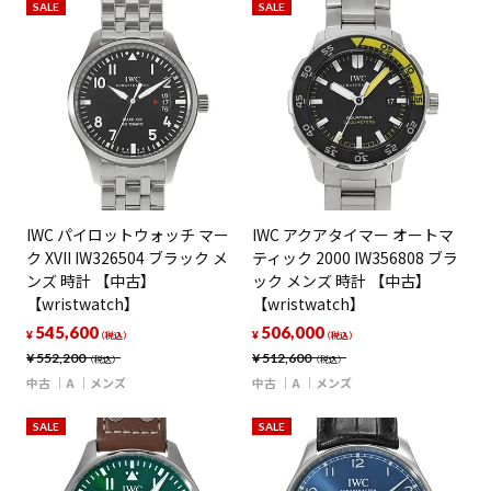
SALE
SALE
IWC パイロットウォッチ マー
IWC アクアタイマー オートマ
ク XVII IW326504 ブラック メ
ティック 2000 IW356808 ブラ
ンズ 時計 【中古】
ック メンズ 時計 【中古】
【wristwatch】
【wristwatch】
545,600
506,000
¥
¥
（税込）
（税込）
¥
552,200
¥
512,600
（税込）
（税込）
中古
A
メンズ
中古
A
メンズ
SALE
SALE