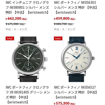
IWC インヂュニア クロノグラ
IWC ポートフィノ IW356303
フ IW380801 シルバー メンズ
シルバー メンズ 時計 【中古】
時計 【中古】【wristwatch】
【wristwatch】
662,200
459,800
¥
¥
（税込）
（税込）
¥
671,000
¥
480,700
（税込）
（税込）
中古
A
メンズ
中古
A
メンズ
SALE
SALE
IWC ポートフィノ クロノグラ
IWC ポートフィノ IW356527
フ 39 IW391405 グリーン メン
シルバー メンズ 時計 【中古】
ズ 時計 【中古】
【wristwatch】
【wristwatch】
575,300
¥
（税込）