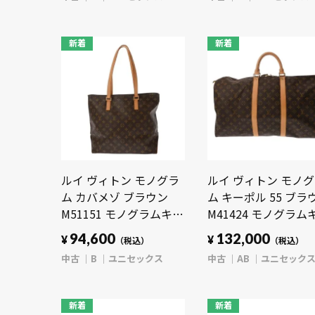
【bag】
【bag】
新着
新着
ルイ ヴィトン モノグラ
ルイ ヴィトン モノ
ム カバメゾ ブラウン
ム キーポル 55 ブラ
M51151 モノグラムキャ
M41424 モノグラム
ンバス ユニセックス バ
ンバス ユニセックス
94,600
132,000
¥
¥
（税込）
（税込）
ッグ 【中古】【bag】
ッグ 【中古】【bag
中古
B
ユニセックス
中古
AB
ユニセック
新着
新着