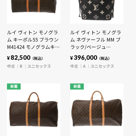
ルイ ヴィトン モノグラ
ルイ ヴィトン モノグラ
ム キーポル55 ブラウン
ム ネヴァーフル MM ブ
M41424 モノグラムキャ
ラック/ベージュ
ンバス ユニセックス バ
M58907 レザー ユニセ
82,500
396,000
¥
¥
（税込）
（税込）
ッグ 【中古】【bag】
ックス バッグ 【中古】
中古
B
ユニセックス
中古
A
ユニセックス
【bag】
新着
新着