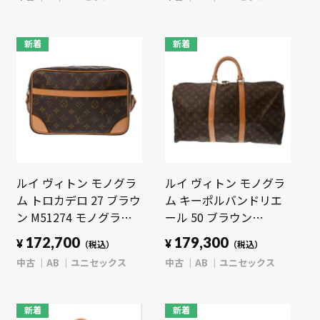
【bag】
新着
新着
ルイ ヴィトン モノグラ
ルイ ヴィトン モノグラ
ム トロカデロ 27 ブラウ
ム キーポルバンドリエ
ン M51274 モノグラム
ール 50 ブラウン
キャンバス ユニセック
M41416 モノグラムキャ
172,700
179,300
¥
¥
（税込）
（税込）
ス バッグ 【中古】
ンバス ユニセックス バ
中古
AB
ユニセックス
中古
AB
ユニセックス
【bag】
ッグ 【中古】【bag】
新着
新着