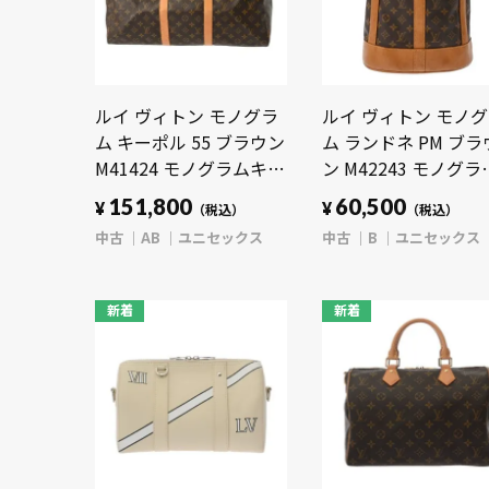
ルイ ヴィトン モノグラ
ルイ ヴィトン モノ
ム キーポル 55 ブラウン
ム ランドネ PM ブラ
M41424 モノグラムキャ
ン M42243 モノグラ
ンバス ユニセックス バ
キャンバス ユニセッ
151,800
60,500
¥
¥
（税込）
（税込）
ッグ 【中古】【bag】
ス バッグ 【中古】
中古
AB
ユニセックス
中古
B
ユニセックス
【bag】
新着
新着