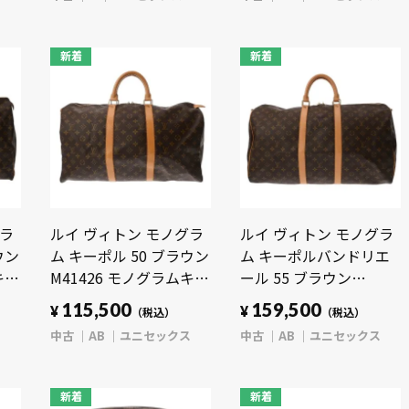
ッグ 【中古】【bag】
ッグ 【中古】【bag】
新着
新着
グラ
ルイ ヴィトン モノグラ
ルイ ヴィトン モノグラ
ウン
ム キーポル 50 ブラウン
ム キーポルバンドリエ
キャ
M41426 モノグラムキャ
ール 55 ブラウン
 バ
ンバス ユニセックス バ
M41414 モノグラムキャ
115,500
159,500
¥
¥
（税込）
（税込）
】
ッグ 【中古】【bag】
ンバス ユニセックス バ
ス
中古
AB
ユニセックス
中古
AB
ユニセックス
ッグ 【中古】【bag】
新着
新着