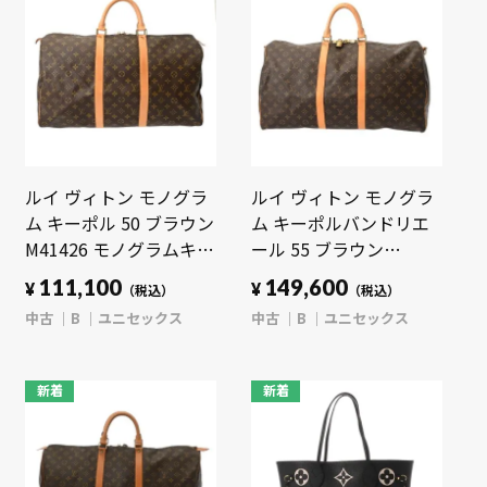
ルイ ヴィトン モノグラ
ルイ ヴィトン モノグラ
ム キーポル 50 ブラウン
ム キーポルバンドリエ
M41426 モノグラムキャ
ール 55 ブラウン
ンバス ユニセックス バ
M41414 モノグラムキャ
111,100
149,600
¥
¥
（税込）
（税込）
ッグ 【中古】【bag】
ンバス ユニセックス バ
中古
B
ユニセックス
中古
B
ユニセックス
ッグ 【中古】【bag】
新着
新着