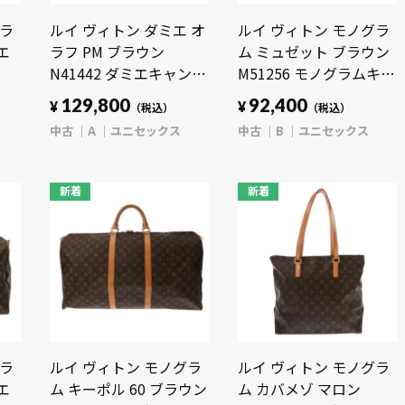
グラ
ルイ ヴィトン ダミエ オ
ルイ ヴィトン モノグラ
エ
ラフ PM ブラウン
ム ミュゼット ブラウン
N41442 ダミエキャンバ
M51256 モノグラムキャ
キャ
ス ユニセックス バッグ
ンバス ユニセックス バ
129,800
92,400
¥
¥
（税込）
（税込）
 バ
【中古】【bag】
ッグ 【中古】【bag】
中古
A
ユニセックス
中古
B
ユニセックス
】
新着
新着
グラ
ルイ ヴィトン モノグラ
ルイ ヴィトン モノグラ
エ
ム キーポル 60 ブラウン
ム カバメゾ マロン