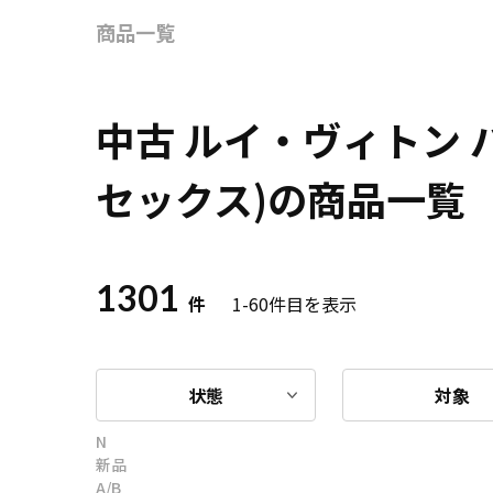
商品一覧
中古 ルイ・ヴィトン
セックス)の商品一覧
1301
件
1-60
件目を表示
状態
対象
N
新品
A/B