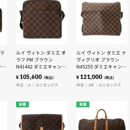
グラ
ルイ ヴィトン ダミエ オ
ルイ ヴィトン ダミエ ナ
ラフ PM ブラウン
ヴィグリオ ブラウン
キャ
N41442 ダミエキャンバ
N45255 ダミエキャンバ
 バ
ス ユニセックス バッグ
ス ユニセックス バッグ
105,600
121,000
¥
¥
（税込）
（税込）
】
【中古】【bag】
【中古】【bag】
中古
A
ユニセックス
中古
AB
ユニセックス
新着
新着