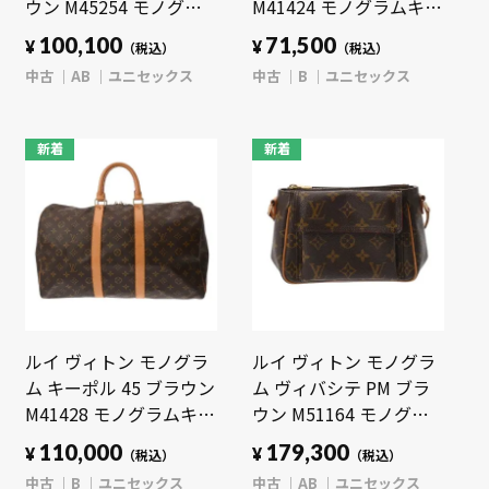
ウン M45254 モノグラ
M41424 モノグラムキャ
ムキャンバス ユニセッ
ンバス ユニセックス バ
100,100
71,500
¥
¥
（税込）
（税込）
クス バッグ 【中古】
ッグ 【中古】【bag】
中古
AB
ユニセックス
中古
B
ユニセックス
【bag】
新着
新着
ルイ ヴィトン モノグラ
ルイ ヴィトン モノグラ
ム キーポル 45 ブラウン
ム ヴィバシテ PM ブラ
M41428 モノグラムキャ
ウン M51164 モノグラ
ンバス ユニセックス バ
ムキャンバス ユニセッ
110,000
179,300
¥
¥
（税込）
（税込）
ッグ 【中古】【bag】
クス バッグ 【中古】
中古
B
ユニセックス
中古
AB
ユニセックス