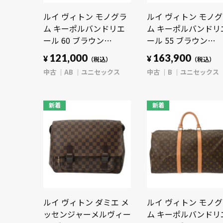
ルイ ヴィトン モノグラ
ルイ ヴィトン モノ
ム キーポルバンドリエ
ム キーポルバンドリ
ール 60 ブラウン
ール 55 ブラウン
M41412 モノグラムキャ
M41414 モノグラム
121,000
163,900
¥
¥
（税込）
（税込）
ンバス ユニセックス バ
ンバス ユニセックス
中古
AB
ユニセックス
中古
B
ユニセックス
ッグ 【中古】【bag】
ッグ 【中古】【bag
新着
新着
ルイ ヴィトン ダミエ メ
ルイ ヴィトン モノ
ッセンジャーメルヴィー
ム キーポルバンドリ