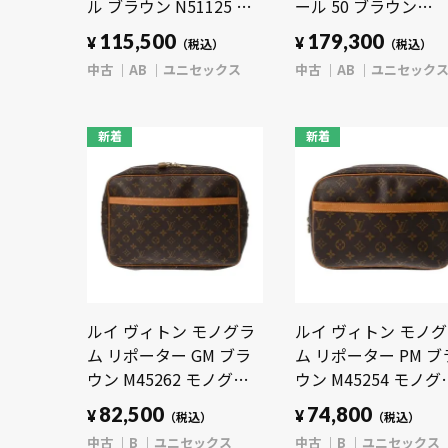
ル ブラウン N51125 ダ
ール 50 ブラウン
ミエキャンバス ユニセ
M41416 モノグラム
115,500
179,300
¥
¥
（税込）
（税込）
ックス バッグ 【中古】
ンバス ユニセックス
中古
AB
ユニセックス
中古
AB
ユニセック
【bag】
ッグ 【中古】【bag
新着
新着
ルイ ヴィトン モノグラ
ルイ ヴィトン モノ
ム リポーター GM ブラ
ム リポーター PM ブ
ウン M45262 モノグラ
ウン M45254 モノグ
ムキャンバス ユニセッ
ムキャンバス ユニセ
82,500
74,800
¥
¥
（税込）
（税込）
クス バッグ 【中古】
クス バッグ 【中古】
中古
B
ユニセックス
中古
B
ユニセックス