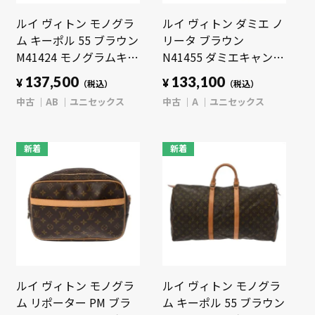
ルイ ヴィトン モノグラ
ルイ ヴィトン ダミエ ノ
ム キーポル 55 ブラウン
リータ ブラウン
M41424 モノグラムキャ
N41455 ダミエキャンバ
ンバス ユニセックス バ
ス ユニセックス バッグ
137,500
133,100
¥
¥
（税込）
（税込）
ッグ 【中古】【bag】
【中古】【bag】
中古
AB
ユニセックス
中古
A
ユニセックス
新着
新着
ルイ ヴィトン モノグラ
ルイ ヴィトン モノグラ
ム リポーター PM ブラ
ム キーポル 55 ブラウン