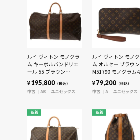
ルイ ヴィトン モノグラ
ルイ ヴィトン モノ
ム キーポルバンドリエ
ム オルセー ブラウン
ール 55 ブラウン
M51790 モノグラム
M41414 モノグラムキャ
ンバス ユニセックス
195,800
79,200
¥
¥
（税込）
（税込）
ンバス ユニセックス バ
ッグ 【中古】【bag
中古
AB
ユニセックス
中古
A
ユニセックス
ッグ 【中古】【bag】
新着
新着