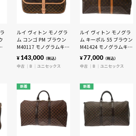
グラ
ルイ ヴィトン モノグラ
ルイ ヴィトン モノグラ
ウ
ム コンゴ PM ブラウン
ム キーポル 55 ブラウン
ム
M40117 モノグラムキャ
M41424 モノグラムキャ
ク
ンバス ユニセックス バ
ンバス ユニセックス バ
143,000
77,000
¥
¥
（税込）
（税込）
ッグ 【中古】【bag】
ッグ 【中古】【bag】
中古
B
ユニセックス
中古
B
ユニセックス
新着
新着