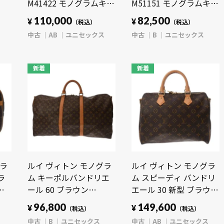
M41422 モノグラムキャ
M51151 モノグラムキャ
キャ
ンバス ユニセックス バ
ンバス ユニセックス バ
110,000
82,500
¥
¥
（税込）
（税込）
 バ
ッグ 【中古】【bag】
ッグ 【中古】【bag】
ス
中古
AB
ユニセックス
中古
B
ユニセックス
】
新着
新着
グラ
ルイ ヴィトン モノグラ
ルイ ヴィトン モノグラ
ラ
ム キーポルバンドリエ
ム スピーディ バンドリ
ラ
ール 60 ブラウン
エール 30 新型 ブラウン
ッ
M41412 モノグラムキャ
M41112 モノグラムキャ
96,800
149,600
¥
¥
（税込）
（税込）
ンバス ユニセックス バ
ンバス ユニセックス バ
中古
B
ユニセックス
中古
AB
ユニセックス