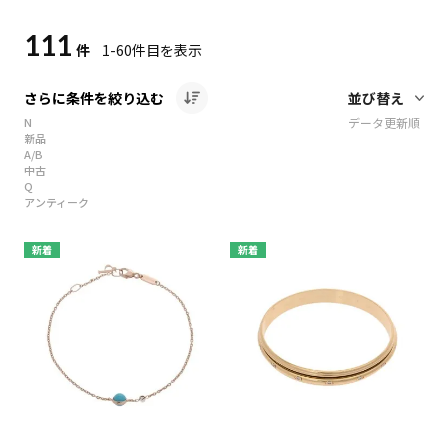
111
件
1-60
件目を表示
さらに条件を絞り込む
N
データ更新順
新品
A/B
中古
Q
アンティーク
新着
新着