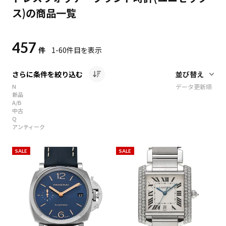
ス)の商品一覧
457
件
1-60
件目を表示
さらに条件を絞り込む
N
データ更新順
新品
A/B
中古
Q
アンティーク
SALE
SALE