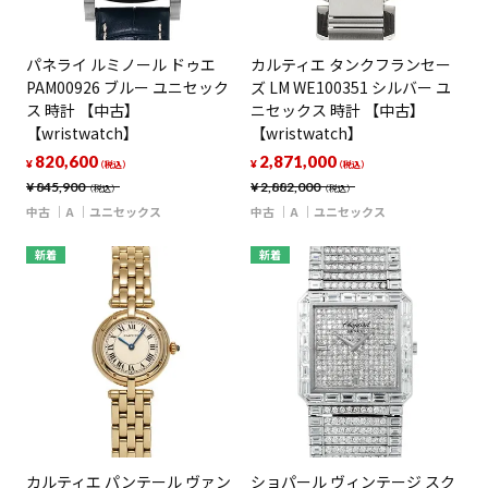
パネライ ルミノール ドゥエ
カルティエ タンクフランセー
PAM00926 ブルー ユニセック
ズ LM WE100351 シルバー ユ
ス 時計 【中古】
ニセックス 時計 【中古】
【wristwatch】
【wristwatch】
820,600
2,871,000
¥
¥
（税込）
（税込）
¥
845,900
¥
2,882,000
（税込）
（税込）
中古
A
ユニセックス
中古
A
ユニセックス
新着
新着
カルティエ パンテール ヴァン
ショパール ヴィンテージ スク