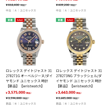
¥
818,400
¥
409,200
（税込）
（税込）
中古
A
ユニセックス
中古
A
ユニセックス
新着
SALE
新着
SALE
ロレックス デイトジャスト 31
ロレックス デイトジャスト 31
278271G オーベルジーヌ/ダイ
278273NG ブラックシェル/ダ
ヤモンド ユニセックス 時計
イヤモンド ユニセックス 時計
【新品】【wristwatch】
【新品】【wristwatch】
3,575,000
3,663,000
¥
¥
（税込）
（税込）
¥
3,594,800
¥
3,685,000
（税込）
（税込）
新品
N
ユニセックス
新品
N
ユニセックス