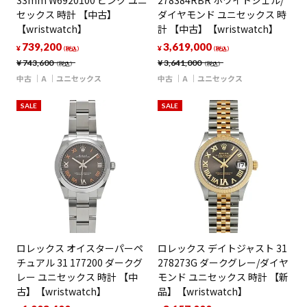
33mm W6920100 ピンク ユニ
278384RBR ホワイトシェル/
セックス 時計 【中古】
ダイヤモンド ユニセックス 時
【wristwatch】
計 【中古】【wristwatch】
739,200
3,619,000
¥
¥
（税込）
（税込）
¥
743,600
¥
3,641,000
（税込）
（税込）
中古
A
ユニセックス
中古
A
ユニセックス
SALE
SALE
ロレックス オイスターパーペ
ロレックス デイトジャスト 31
チュアル 31 177200 ダークグ
278273G ダークグレー/ダイヤ
レー ユニセックス 時計 【中
モンド ユニセックス 時計 【新
古】【wristwatch】
品】【wristwatch】