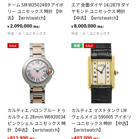
ドーム SM W25024B9 アイボ
エア 全面ダイヤ 14/2879 ダイ
リー ユニセックス 時計 【中
ヤモンド ユニセックス 時計
古】【wristwatch】
【中古】【wristwatch】
2,090,000
8,000,000
¥
¥
（税込）
（税込）
中古
A
ユニセックス
中古
A
ユニセックス
SALE
新着
SALE
カルティエ バロンブルー ドゥ
カルティエ マストタンク LM
カルティエ 28mm W6920034
ヴェルメイユ 590005 アイボリ
ピンクシェル ユニセックス 時
ー ユニセックス 時計 【中古】
計 【中古】【wristwatch】
【wristwatch】
812,900
407,000
¥
¥
（税込）
（税込）