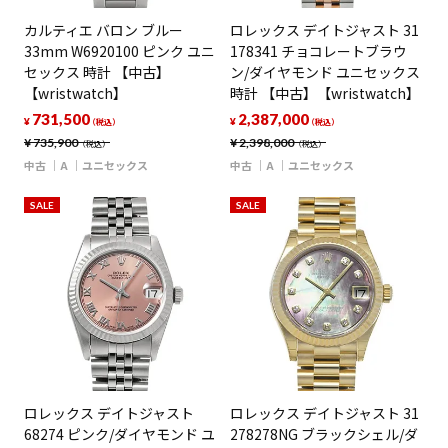
カルティエ バロン ブルー
ロレックス デイトジャスト 31
33mm W6920100 ピンク ユニ
178341 チョコレートブラウ
セックス 時計 【中古】
ン/ダイヤモンド ユニセックス
【wristwatch】
時計 【中古】【wristwatch】
731,500
2,387,000
¥
¥
（税込）
（税込）
¥
735,900
¥
2,398,000
（税込）
（税込）
中古
A
ユニセックス
中古
A
ユニセックス
SALE
SALE
ロレックス デイトジャスト
ロレックス デイトジャスト 31
68274 ピンク/ダイヤモンド ユ
278278NG ブラックシェル/ダ