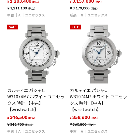
1,203,400
3,157,000
¥
¥
（税込）
（税込）
¥
1,211,100
¥
3,179,000
（税込）
（税込）
中古
A
ユニセックス
新品
N
ユニセックス
SALE
SALE
カルティエ パシャC
カルティエ パシャC
W31074M7 ホワイト ユニセッ
W31074M7 ホワイト ユニセッ
クス 時計 【中古】
クス 時計 【中古】
【wristwatch】
【wristwatch】
346,500
358,600
¥
¥
（税込）
（税込）
¥
348,700
¥
360,800
（税込）
（税込）
中古
A
ユニセックス
中古
A
ユニセックス