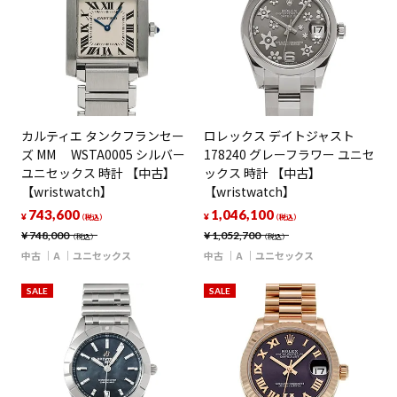
カルティエ タンクフランセー
ロレックス デイトジャスト
ズ MM WSTA0005 シルバー
178240 グレーフラワー ユニセ
ユニセックス 時計 【中古】
ックス 時計 【中古】
【wristwatch】
【wristwatch】
743,600
1,046,100
¥
¥
（税込）
（税込）
¥
748,000
¥
1,052,700
（税込）
（税込）
中古
A
ユニセックス
中古
A
ユニセックス
SALE
SALE