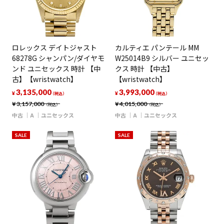
ロレックス デイトジャスト
カルティエ パンテール MM
68278G シャンパン/ダイヤモ
W25014B9 シルバー ユニセッ
ンド ユニセックス 時計 【中
クス 時計 【中古】
古】【wristwatch】
【wristwatch】
3,135,000
3,993,000
¥
¥
（税込）
（税込）
¥
3,157,000
¥
4,015,000
（税込）
（税込）
中古
A
ユニセックス
中古
A
ユニセックス
SALE
SALE