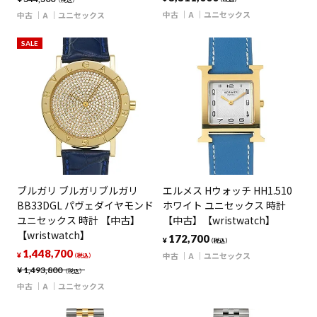
（税込）
中古
A
ユニセックス
中古
A
ユニセックス
SALE
ブルガリ ブルガリブルガリ
エルメス Hウォッチ HH1.510
BB33DGL パヴェダイヤモンド
ホワイト ユニセックス 時計
ユニセックス 時計 【中古】
【中古】【wristwatch】
【wristwatch】
172,700
¥
（税込）
1,448,700
中古
A
ユニセックス
¥
（税込）
¥
1,493,800
（税込）
中古
A
ユニセックス