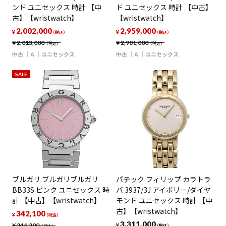
ンド ユニセックス 時計 【中
ド ユニセックス 時計 【中古】
古】【wristwatch】
【wristwatch】
2,002,000
2,959,000
¥
¥
（税込）
（税込）
¥
2,013,000
¥
2,981,000
（税込）
（税込）
中古
A
ユニセックス
中古
A
ユニセックス
SALE
ブルガリ ブルガリブルガリ
パテック フィリップ カラトラ
BB33S ピンク ユニセックス 時
バ 3937/3J アイボリー/ダイヤ
計 【中古】【wristwatch】
モンド ユニセックス 時計 【中
古】【wristwatch】
342,100
¥
（税込）
3,311,000
¥
344,300
¥
（税込）