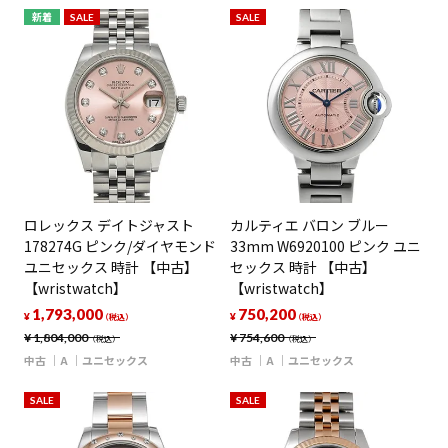
新着
SALE
SALE
ロレックス デイトジャスト
カルティエ バロン ブルー
178274G ピンク/ダイヤモンド
33mm W6920100 ピンク ユニ
ユニセックス 時計 【中古】
セックス 時計 【中古】
【wristwatch】
【wristwatch】
1,793,000
750,200
¥
¥
（税込）
（税込）
¥
1,804,000
¥
754,600
（税込）
（税込）
中古
A
ユニセックス
中古
A
ユニセックス
SALE
SALE