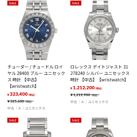
SALE
SALE
チューダー / チュードル ロイ
ロレックス デイトジャスト 31
ヤル 28400 ブルー ユニセック
278240 シルバー ユニセックス
ス 時計 【中古】
時計 【中古】【wristwatch】
【wristwatch】
1,212,200
¥
（税込）
323,400
¥
1,219,900
¥
（税込）
（税込）
¥
325,600
中古
A
ユニセックス
（税込）
中古
A
ユニセックス
SALE
SALE