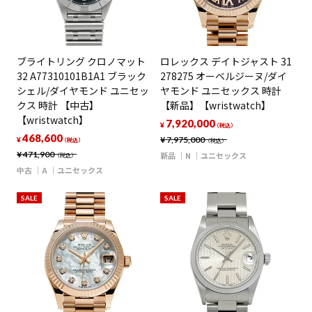
ブライトリング クロノマット
ロレックス デイトジャスト 31
32 A77310101B1A1 ブラック
278275 オーベルジーヌ/ダイ
シェル/ダイヤモンド ユニセッ
ヤモンド ユニセックス 時計
クス 時計 【中古】
【新品】【wristwatch】
【wristwatch】
7,920,000
¥
（税込）
468,600
¥
7,975,000
¥
（税込）
（税込）
¥
471,900
新品
N
ユニセックス
（税込）
中古
A
ユニセックス
SALE
SALE