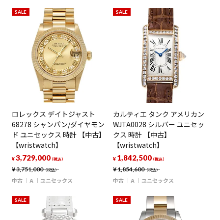
SALE
SALE
ロレックス デイトジャスト
カルティエ タンク アメリカン
68278 シャンパン/ダイヤモン
WJTA0028 シルバー ユニセッ
ド ユニセックス 時計 【中古】
クス 時計 【中古】
【wristwatch】
【wristwatch】
3,729,000
1,842,500
¥
¥
（税込）
（税込）
¥
3,751,000
¥
1,854,600
（税込）
（税込）
中古
A
ユニセックス
中古
A
ユニセックス
SALE
SALE