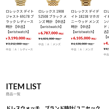
ロレックス デイト
ロレックス 1908
ロレックス デイデ
ロ
ジャスト 69178 ブ
52508 ブラック メ
イト 18238 マホガ
イト
ラック レディース
ンズ 時計 【中古】
ニーウッド メンズ
ン
時計 【中古】
【wristwatch】
時計 【中古】
ド 
【wristwatch】
【wristwatch】
古
6,787,000
¥
（税込）
【w
3,190,000
6,105,000
¥
6,831,000
¥
¥
（税込）
（税込）
（税込）
4
¥
3,212,000
¥
6,138,000
中古
A
メンズ
¥
（税込）
（税込）
¥
4,
中古
A
レディース
中古
A
メンズ
中古
ITEM LIST
商品一覧
ドレスウォッチ ブランド時計(ユニセック