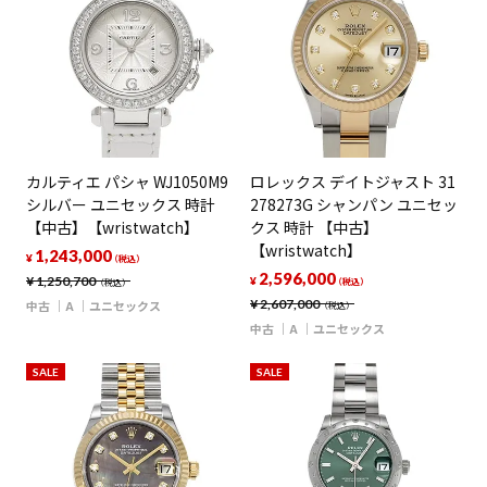
カルティエ パシャ WJ1050M9
ロレックス デイトジャスト 31
シルバー ユニセックス 時計
278273G シャンパン ユニセッ
【中古】【wristwatch】
クス 時計 【中古】
【wristwatch】
1,243,000
¥
（税込）
2,596,000
¥
1,250,700
¥
（税込）
（税込）
¥
2,607,000
中古
A
ユニセックス
（税込）
中古
A
ユニセックス
SALE
SALE