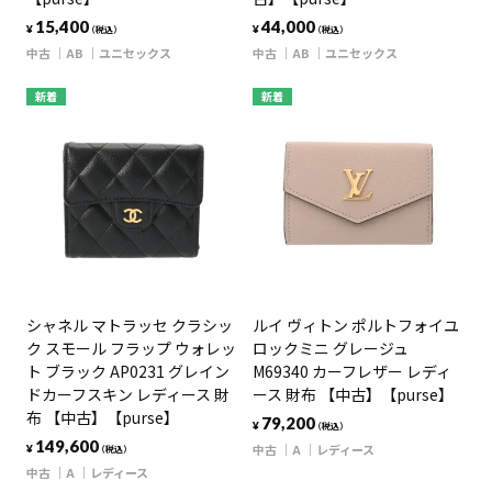
15,400
44,000
¥
¥
（税込）
（税込）
中古
AB
ユニセックス
中古
AB
ユニセックス
新着
新着
シャネル マトラッセ クラシッ
ルイ ヴィトン ポルトフォイユ
ク スモール フラップ ウォレッ
ロックミニ グレージュ
ト ブラック AP0231 グレイン
M69340 カーフレザー レディ
ドカーフスキン レディース 財
ース 財布 【中古】【purse】
布 【中古】【purse】
79,200
¥
（税込）
149,600
中古
A
レディース
¥
（税込）
中古
A
レディース