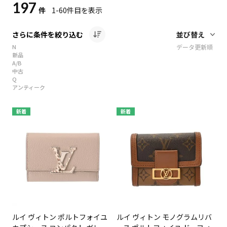
197
件
1-60
件目を表示
さらに条件を絞り込む
N
データ更新順
新品
A/B
中古
Q
アンティーク
新着
新着
ルイ ヴィトン ポルトフォイユ
ルイ ヴィトン モノグラムリバ