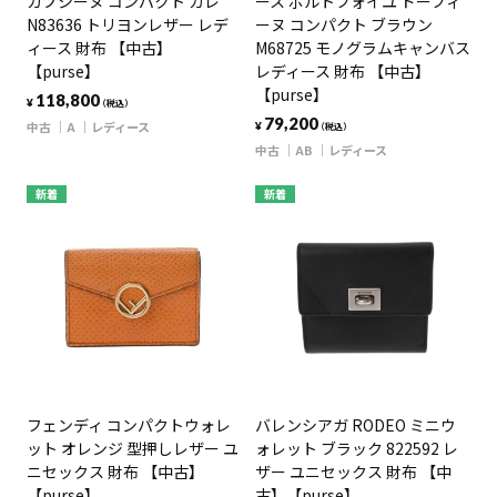
カプシーヌ コンパクト ガレ
ース ポルトフォイユ ドーフィ
N83636 トリヨンレザー レデ
ーヌ コンパクト ブラウン
ィース 財布 【中古】
M68725 モノグラムキャンバス
【purse】
レディース 財布 【中古】
【purse】
118,800
¥
（税込）
79,200
中古
A
レディース
¥
（税込）
中古
AB
レディース
新着
新着
フェンディ コンパクトウォレ
バレンシアガ RODEO ミニウ
ット オレンジ 型押しレザー ユ
ォレット ブラック 822592 レ
ニセックス 財布 【中古】
ザー ユニセックス 財布 【中
【purse】
古】【purse】