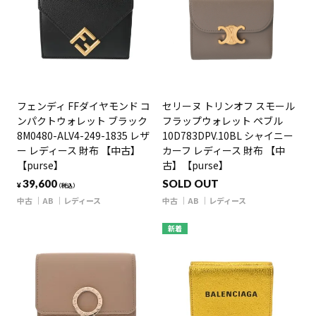
フェンディ FFダイヤモンド コ
セリーヌ トリンオフ スモール
ンパクトウォレット ブラック
フラップウォレット ペブル
8M0480-ALV4-249-1835 レザ
10D783DPV.10BL シャイニー
ー レディース 財布 【中古】
カーフ レディース 財布 【中
【purse】
古】【purse】
39,600
SOLD OUT
¥
（税込）
中古
AB
レディース
中古
AB
レディース
新着