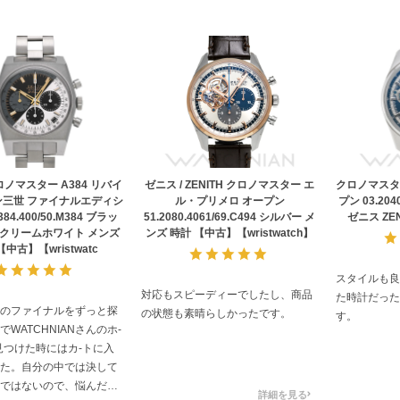
ノマスター A384 リバイ
ゼニス / ZENITH クロノマスター エ
クロノマスタ
ン三世 ファイナルエディシ
ル・プリメロ オープン
プン 03.204
384.400/50.M384 ブラッ
51.2080.4061/69.C494 シルバー メ
ゼニス ZE
/クリームホワイト メンズ
ンズ 時計 【中古】【wristwatch】
【中古】【wristwatc
スタイルも良
対応もスピーディーでしたし、商品
た時計だった
のファイナルをずっと探
の状態も素晴らしかったです。
す。
WATCHNIANさんのホ-
見つけた時にはカ-トに入
た。自分の中では決して
ではないので、悩んだ末
詳細を見る