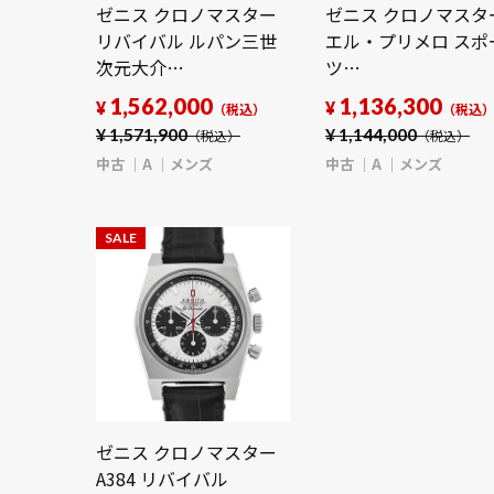
ゼニス クロノマスター
ゼニス クロノマスタ
リバイバル ルパン三世
エル・プリメロ スポ
次元大介
ツ
97.L384.400/04.M384
03.3100.3600/21.M3
1,562,000
1,136,300
¥
¥
（税込）
（税込
ゴールド/ブラック メン
ブラックラッカー メ
¥
1,571,900
¥
1,144,000
（税込）
（税込）
ズ 時計 【中古】
ズ 時計 【中古】
中古
A
メンズ
中古
A
メンズ
【wristwatch】
【wristwatch】
SALE
ゼニス クロノマスター
A384 リバイバル