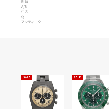
新品
A/B
中古
Q
アンティーク
SALE
SALE