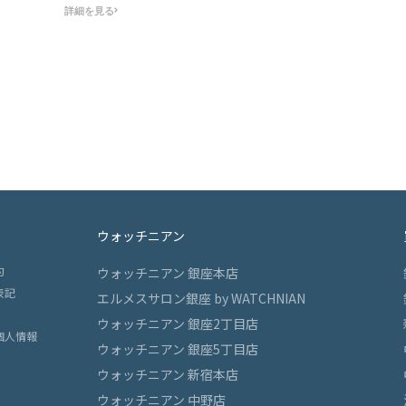
て頂きました。商品が届
詳細を見る
を開けてゼニスを腕に着け
して本当に良かったと感
。やはり唯一無二の文字
とにかくカッコイイ！チ
で、とても軽いし、新品
良いくらいの綺麗な商品
50本限定ですし、人とか
ず無いだろうし、最高の
えたと思います。お店の
丁寧で安心して購入させ
ました。また機会があれ
て頂きます！
ウォッチニアン
約
ウォッチニアン 銀座本店
表記
エルメスサロン銀座 by WATCHNIAN
ウォッチニアン 銀座2丁目店
個人情報
ウォッチニアン 銀座5丁目店
ウォッチニアン 新宿本店
ウォッチニアン 中野店