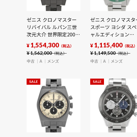
ゼニス クロノマスター
ゼニス クロノマスタ
リバイバル ルパン三世
スポーツ ヨシダ ス
次元大介 世界限定200本
ャルエディション
97.L384.400/04.M384
03.3107.3600/56.M3
1,554,300
1,115,400
¥
¥
（税込）
（税込
ゴールド/ブラック メン
グリーンラッカー メ
¥
1,562,000
¥
1,149,500
（税込）
（税込）
ズ 時計 【中古】
ズ 時計 【中古】
中古
A
メンズ
中古
A
メンズ
【wristwatch】
【wristwatch】
SALE
SALE