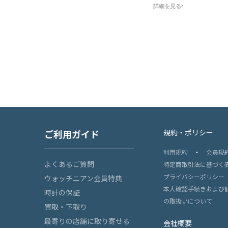
に購入させ
詳細を見る
いてBOX
た時に購入
動しました
盤ですし、
タン製なの
と言っても
でした。2
ぶる事もま
1本に出会
対応も凄く
ていただき
ご利用ガイド
規約・ポリシー
ば購入させ
利用規約
・
会員規
よくあるご質問
特定商取引法に基づく
プライバシーポリシー
ウォッチニアン会員特典
本人確認手続きおよび
時計の保証
の取扱いについて
買取・下取り
最寄りの店舗に取り寄せる
会社概要