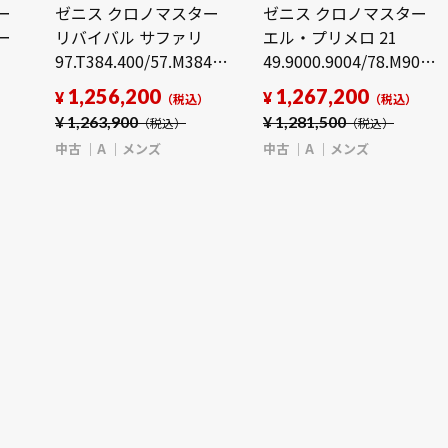
ー
ゼニス クロノマスター
ゼニス クロノマスター
ー
リバイバル サファリ
エル・プリメロ 21
97.T384.400/57.M384
49.9000.9004/78.M9000
100
カーキグリーン/ブラッ
スケルトン メンズ 時計
1,256,200
1,267,200
¥
¥
）
（税込）
（税込）
ン
ク メンズ 時計 【中古】
【中古】
¥
1,263,900
¥
1,281,500
（税込）
（税込）
【wristwatch】
【wristwatch】
中古
A
メンズ
中古
A
メンズ