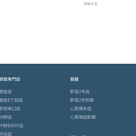
た。とっても満足しています。また
詳細を見る
利用します。
買取専門店
銀蔵
銀座店
新宿2号店
銀座8丁目店
新宿2号別館
新宿東口店
心斎橋本店
中野店
心斎橋店新館
中野BW3F店
渋谷店