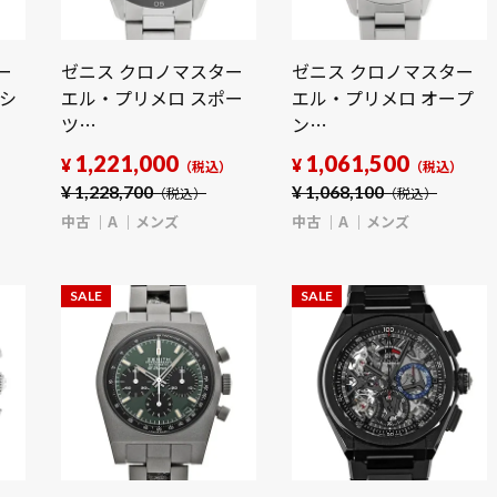
ー
ゼニス クロノマスター
ゼニス クロノマスター
ペシ
エル・プリメロ スポー
エル・プリメロ オープ
ツ
ン
100
03.3100.3600/21.M3100
03.3300.3604/69.M3300
1,221,000
1,061,500
¥
¥
）
（税込）
（税込）
ン
ブラックラッカー メン
シルバーマット メンズ
¥
1,228,700
¥
1,068,100
（税込）
（税込）
ズ 時計 【中古】
時計 【中古】
中古
A
メンズ
中古
A
メンズ
【wristwatch】
【wristwatch】
SALE
SALE