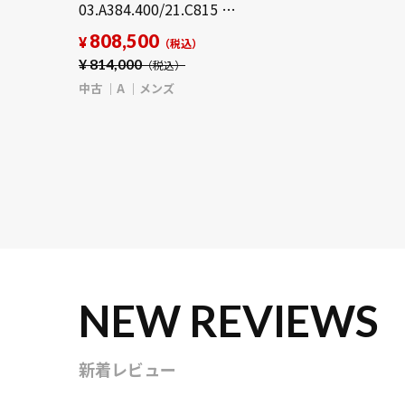
03.A384.400/21.C815 ホ
ワイト/ブラック メンズ
808,500
¥
（税込）
時計 【中古】
¥
814,000
（税込）
【wristwatch】
中古
A
メンズ
NEW REVIEWS
新着レビュー