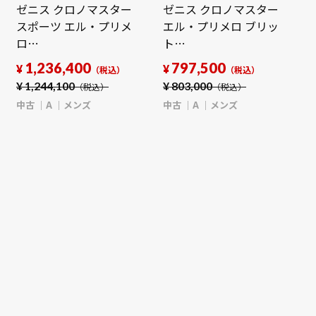
ゼニス クロノマスター
ゼニス クロノマスター
スポーツ エル・プリメ
エル・プリメロ ブリッ
ロ
ト
03.3100.3600/69.M3100
24.2160.4063/28.R515
1,236,400
797,500
¥
¥
（税込）
（税込）
ホワイト メンズ 時計
ブラックカーボン メン
¥
1,244,100
¥
803,000
（税込）
（税込）
【中古】
ズ 時計 【中古】
中古
A
メンズ
中古
A
メンズ
【wristwatch】
【wristwatch】