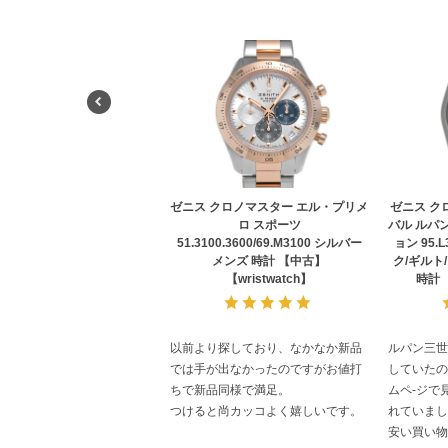
ゼニス クロノマスター エル・プリメ
ゼニス クロ
ロ スポーツ
バル ルパ
51.3100.3600/69.M3100 シルバー
ョン 95.L
メンズ 時計 【中古】
ク/ギルト
【wristwatch】
時計 
以前より探しており、なかなか新品
ルパン三世
では手が出なかったのですがお値打
していたので
ちで新品同様で満足。
ムペ-ジで
つけると尚カッコよく嬉しいです。
れていまし
安い買い物