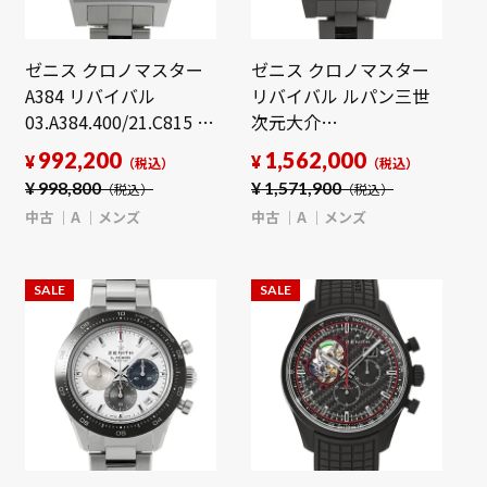
ゼニス クロノマスター
ゼニス クロノマスター
A384 リバイバル
リバイバル ルパン三世
03.A384.400/21.C815 ホ
次元大介
ワイト/ブラック メンズ
97.L384.400/04.M384
992,200
1,562,000
¥
¥
（税込）
（税込）
時計 【中古】
ゴールド/ブラック メン
¥
998,800
¥
1,571,900
（税込）
（税込）
【wristwatch】
ズ 時計 【中古】
中古
A
メンズ
中古
A
メンズ
【wristwatch】
SALE
SALE