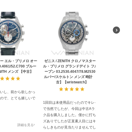
ー エル・プリメロ オー
ゼニス / ZENITH クロノマスター エ
0.4061/52.C700 ブルー
ル・プリメロ グランドデイト フルオ
NITH メンズ 【中古】
ープン 03.2530.4047/78.M2530 シ
ルバー/スケルトン メンズ 時計 【中
古】【wristwatch】
いし、前から欲しかっ
ので、とても嬉しいで
1回目は未使用品だったのでキレイ
で当然でしたが、今回は中古Aラン
ク品を購入しました。僅かに打ちキ
ズありでしたが正直素人目にはキズ
詳細を見る
らしきものが見当たりませんでし