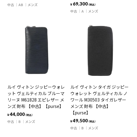
69,300
中古
AB
メンズ
¥
（税込）
中古
A
メンズ
ルイ ヴィトン ジッピーウォレ
ルイ ヴィトン タイガ ジッピー
ット ヴェルティカル ブルーマ
ウォレット ヴェルティカル ノ
リーヌ M61828 エピレザー メ
ワール M30503 タイガレザー
ンズ 財布 【中古】【purse】
メンズ 財布 【中古】
【purse】
44,000
¥
（税込）
49,500
中古
B
メンズ
¥
（税込）
中古
B
メンズ