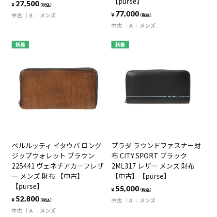
【purse】
27,500
¥
（税込）
77,000
中古
B
メンズ
¥
（税込）
中古
A
メンズ
新着
新着
ベルルッティ イタウバ ロング
プラダ ラウンドファスナー財
ジップウォレット ブラウン
布 CITY SPORT ブラック
225441 ヴェネチアカーフレザ
2ML317 レザー メンズ 財布
ー メンズ 財布 【中古】
【中古】【purse】
【purse】
55,000
¥
（税込）
52,800
中古
A
メンズ
¥
（税込）
中古
A
メンズ