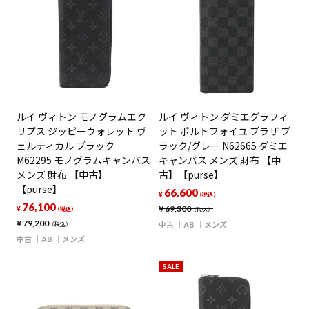
ルイ ヴィトン モノグラムエク
ルイ ヴィトン ダミエグラフィ
リプス ジッピーウォレット ヴ
ット ポルトフォイユ ブラザ ブ
ェルティカル ブラック
ラック/グレー N62665 ダミエ
M62295 モノグラムキャンバス
キャンバス メンズ 財布 【中
メンズ 財布 【中古】
古】【purse】
【purse】
66,600
¥
（税込）
76,100
¥
69,300
¥
（税込）
（税込）
¥
79,200
中古
AB
メンズ
（税込）
中古
AB
メンズ
SALE