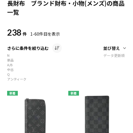
長財布 ブランド財布・小物(メンズ)の商品
一覧
238
件
1-60
件目を表示
さらに条件を絞り込む
N
データ更新順
新品
A/B
中古
Q
アンティーク
新着
新着