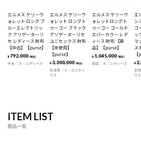
エルメス ケリーウ
エルメス ケリーウ
エルメス ケリーウ
エ
ォレット ロング ブ
ォレット ロングト
ォレットロングト
ン
ルーエレクトリッ
ゥーゴー ブラック
ゥーゴー ゴールド
ゴ
ク アリゲーターリ
アリゲーターリセ
エバーカラー レデ
ッ
セ レディース 財布
ユニセックス 財布
ィース 財布 【新
マ
【中古】【purse】
【未使用】
品】【purse】
ス
【purse】
【p
792,000
1,045,000
¥
¥
（税込）
（税込）
3,300,000
2
中古
A
レディース
新品
N
レディース
¥
¥
（税込）
未使用
S
ユニセッ
未使
クス
クス
ITEM LIST
商品一覧