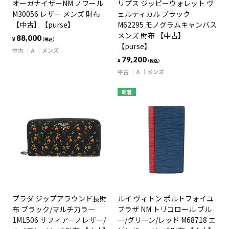
オーガナイザーNM ノワール
リプス ジッピーウォレット ヴ
M30056 レザー メンズ 財布
ェルティカル ブラック
【中古】【purse】
M62295 モノグラムキャンバス
メンズ 財布 【中古】
88,000
¥
（税込）
【purse】
中古
A
メンズ
79,200
¥
（税込）
中古
A
メンズ
新着
プラダ ジップアラウンド長財
ルイ ヴィトン ポルトフォイユ
布 ブラック/マルチ力ラ―
ブラザ NM トリコロール ブル
1ML506 サフィアーノレザー/
ー/グリーン/レッド M68718 エ