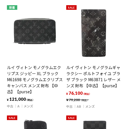
新着
SALE
ルイ ヴィトン モノグラムエク
ルイ ヴィトン モノグラムギャ
リプス ジッピー XL ブラック
ラクシー ポルトフォイユ ブラ
M61698 モノグラムエクリプス
ザ ブラック M63871 レザー メ
キャンバス メンズ 財布 【中
ンズ 財布 【中古】【purse】
古】【purse】
76,100
¥
（税込）
121,000
¥
79,200
¥
（税込）
（税込）
中古
A
メンズ
中古
AB
メンズ
SALE
SALE