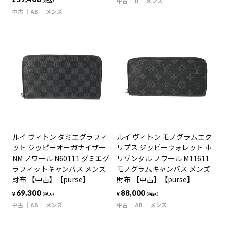
中古
B
メンズ
¥
（税込）
中古
AB
メンズ
ルイ ヴィトン ダミエグラフィ
ルイ ヴィトン モノグラムエク
ット ジッピーオーガナイザー
リプス ジッピーウォレット ホ
NM ノワール N60111 ダミエグ
リゾンタル ノワール M11611
ラフィットキャンバス メンズ
モノグラムキャンバス メンズ
財布 【中古】【purse】
財布 【中古】【purse】
69,300
88,000
¥
¥
（税込）
（税込）
中古
AB
メンズ
中古
AB
メンズ