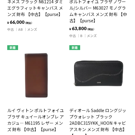
ネメス ブラック N61214 ダミ
ポルトフォイユ ブラザ ノワー
エグラフィットキャンバス メ
ル/シルバー M63027 モノグラ
ンズ 財布 【中古】【purse】
ムキャンバス メンズ 財布 【中
古】【purse】
66,000
¥
（税込）
63,800
中古
AB
メンズ
¥
（税込）
中古
B
メンズ
新着
新着
ルイ ヴィトン ポルトフォイユ
ディオール Saddle ロングジッ
ブラザ キュイールオンブレ ア
プウォレット ブラック
カジュ― M61195 レザー メン
2ADBC315YKK_HOON キャビ
ズ 財布 【中古】【purse】
アスキン メンズ 財布 【中古】