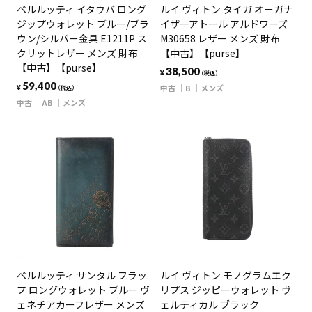
ベルルッティ イタウバ ロング
ルイ ヴィトン タイガ オーガナ
ジップウォレット ブルー/ブラ
イザーアトール アルドワーズ
ウン/シルバー金具 E1211P ス
M30658 レザー メンズ 財布
クリットレザー メンズ 財布
【中古】【purse】
【中古】【purse】
38,500
¥
（税込）
59,400
中古
B
メンズ
¥
（税込）
中古
AB
メンズ
ベルルッティ サンタル フラッ
ルイ ヴィトン モノグラムエク
プ ロングウォレット ブルー ヴ
リプス ジッピーウォレット ヴ
ェネチアカーフレザー メンズ
ェルティカル ブラック