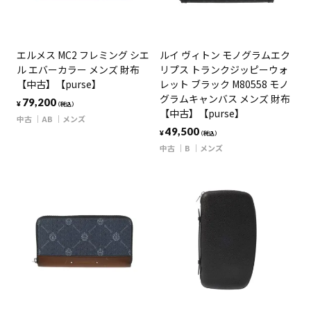
エルメス MC2 フレミング シエ
ルイ ヴィトン モノグラムエク
ル エバーカラー メンズ 財布
リプス トランクジッピーウォ
【中古】【purse】
レット ブラック M80558 モノ
グラムキャンバス メンズ 財布
79,200
¥
（税込）
【中古】【purse】
中古
AB
メンズ
49,500
¥
（税込）
中古
B
メンズ