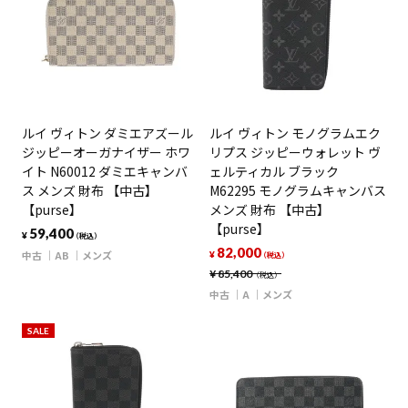
ルイ ヴィトン ダミエアズール
ルイ ヴィトン モノグラムエク
ジッピーオーガナイザー ホワ
リプス ジッピーウォレット ヴ
イト N60012 ダミエキャンバ
ェルティカル ブラック
ス メンズ 財布 【中古】
M62295 モノグラムキャンバス
【purse】
メンズ 財布 【中古】
【purse】
59,400
¥
（税込）
82,000
中古
AB
メンズ
¥
（税込）
¥
85,400
（税込）
中古
A
メンズ
SALE