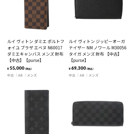
ルイ ヴィトン ダミエ ポルトフ
ルイ ヴィトン ジッピーオーガ
ォイユ ブラザ エベヌ N60017
ナイザー NM ノワール M30056
ダミエキャンバス メンズ 財布
タイガ メンズ 財布 【中古】
【中古】【purse】
【purse】
55,000
69,300
¥
¥
（税込）
（税込）
中古
AB
メンズ
中古
AB
メンズ