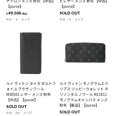
ナイロン メンズ 財布 【中古】
ピレザー メンズ 財布 【中古】
【purse】
【purse】
49,500
SOLD OUT
¥
（税込）
中古
A
メンズ
中古
B
メンズ
ルイ ヴィトン タイガ ポルトフ
ルイ ヴィトン モノグラムエク
ォイユ ブラザ ノワール
リプス ジッピーウォレット ホ
M30501 レザー メンズ 財布
リゾンタル ノワール M11611
【中古】【purse】
モノグラムキャンバス メンズ
財布 【新品】【purse】
SOLD OUT
SOLD OUT
中古
AB
メンズ