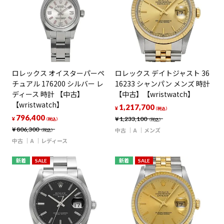
ロレックス オイスターパーペ
ロレックス デイトジャスト 36
チュアル 176200 シルバー レ
16233 シャンパン メンズ 時計
ディース 時計 【中古】
【中古】【wristwatch】
【wristwatch】
1,217,700
¥
（税込）
796,400
¥
1,233,100
¥
（税込）
（税込）
¥
806,300
中古
A
メンズ
（税込）
中古
A
レディース
新着
SALE
新着
SALE