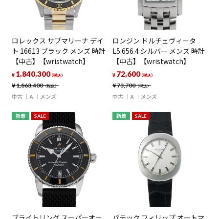
ロレックス サブマリーナ デイ
ロンジン ドルチェヴィータ
ト 16613 ブラック メンズ 時計
L5.656.4 シルバー メンズ 時計
【中古】【wristwatch】
【中古】【wristwatch】
1,840,300
72,600
¥
¥
（税込）
（税込）
¥
1,863,400
¥
73,700
（税込）
（税込）
中古
A
メンズ
中古
A
メンズ
新着
SALE
新着
SALE
ブライトリング スーパーオー
パテック フィリップ オートマ