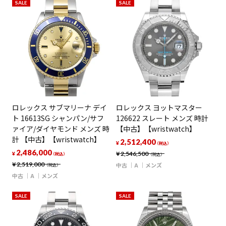
SALE
SALE
ロレックス サブマリーナ デイ
ロレックス ヨットマスター
ト 16613SG シャンパン/サフ
126622 スレート メンズ 時計
ァイア/ダイヤモンド メンズ 時
【中古】【wristwatch】
計 【中古】【wristwatch】
2,512,400
¥
（税込）
2,486,000
¥
2,546,500
¥
（税込）
（税込）
¥
2,519,000
中古
A
メンズ
（税込）
中古
A
メンズ
SALE
SALE