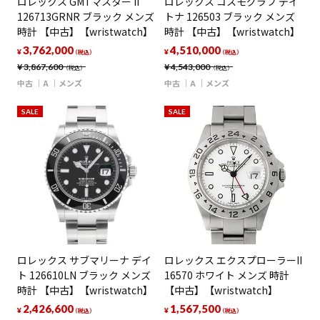
ロレックス GMTマスター II
ロレックス コスモグラフ デイ
126713GRNR ブラック メンズ
トナ 126503 ブラック メンズ
時計 【中古】【wristwatch】
時計 【中古】【wristwatch】
3,762,000
4,510,000
¥
¥
（税込）
（税込）
¥
3,867,600
¥
4,543,000
（税込）
（税込）
中古
A
メンズ
中古
A
メンズ
SALE
SALE
ロレックス サブマリーナ デイ
ロレックス エクスプローラーII
ト 126610LN ブラック メンズ
16570 ホワイト メンズ 時計
時計 【中古】【wristwatch】
【中古】【wristwatch】
2,426,600
1,567,500
¥
¥
（税込）
（税込）