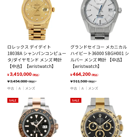
ロレックス デイデイト
グランドセイコー メカニカル
18038A シャンパンコンピュー
ハイビート36000 SBGH001 シ
タ/ダイヤモンド メンズ 時計
ルバー メンズ 時計 【中古】
【中古】【wristwatch】
【wristwatch】
3,410,000
464,200
¥
¥
（税込）
（税込）
¥
3,454,000
¥
511,500
（税込）
（税込）
中古
A
メンズ
中古
A
メンズ
SALE
SALE