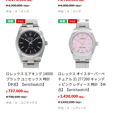
¥
¥
（税込）
（税込）
¥
6,300,000
¥
4,000,000
（税込）
（税込）
中古
A
メンズ
中古
A
メンズ
新着
SALE
新着
SALE
ロレックス エアキング 14000
ロレックス オイスターパーペ
ブラック ユニセックス 時計
チュアル 31 277200 キャンデ
【中古】【wristwatch】
ィピンク レディース 時計 【中
古】【wristwatch】
737,000
¥
（税込）
1,430,000
¥
738,100
¥
（税込）
（税込）
¥
1,432,200
中古
A
ユニセックス
（税込）
中古
A
レディース