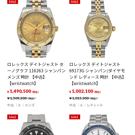
SALE
SALE
ロレックス デイトジャスト タ
ロレックス デイトジャスト
ーノグラフ 116263 シャンパン
69173G シャンパン/ダイヤモ
メンズ 時計 【中古】
ンド レディース 時計 【中古】
【wristwatch】
【wristwatch】
1,490,500
1,002,100
¥
¥
（税込）
（税込）
¥
1,509,200
¥
1,015,300
（税込）
（税込）
中古
A
メンズ
中古
A
レディース
SALE
SALE