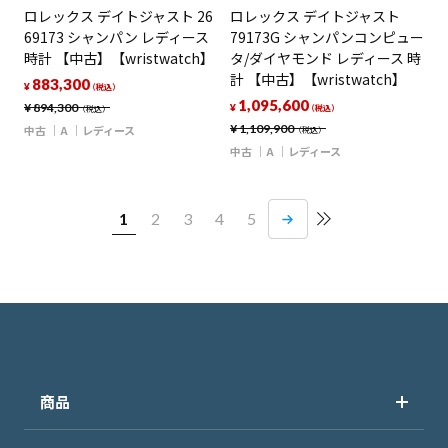
ロレックス デイトジャスト 26
ロレックス デイトジャスト
69173 シャンパン レディース
79173G シャンパンコンピュー
時計 【中古】【wristwatch】
タ/ダイヤモンド レディース 時
計 【中古】【wristwatch】
883,300
¥
（税込）
1,095,600
¥
894,300
¥
（税込）
（税込）
¥
1,109,900
中古
A
レディース
（税込）
中古
A
レディース
1
2
3
4
5
商品