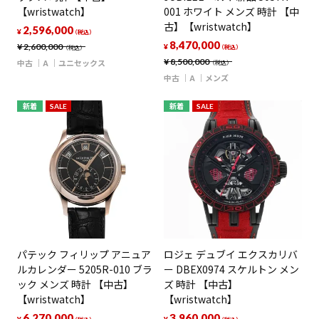
【wristwatch】
001 ホワイト メンズ 時計 【中
古】【wristwatch】
2,596,000
¥
（税込）
8,470,000
¥
2,600,000
¥
（税込）
（税込）
¥
8,500,000
中古
A
ユニセックス
（税込）
中古
A
メンズ
新着
SALE
新着
SALE
パテック フィリップ アニュア
ロジェ デュブイ エクスカリバ
ルカレンダー 5205R-010 ブラ
ー DBEX0974 スケルトン メン
ック メンズ 時計 【中古】
ズ 時計 【中古】
【wristwatch】
【wristwatch】
6,270,000
3,960,000