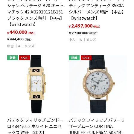
シャン ヘリテージ B20 オート
ティック アンティーク 3580A
マチック 42 AB2010121B1S1
シルバー メンズ 時計 【中古】
ブラック メンズ 時計 【中古】
【wristwatch】
【wristwatch】
2,497,000
¥
（税込）
440,000
¥
2,500,000
¥
（税込）
（税込）
¥
444,400
中古
A
メンズ
（税込）
中古
A
メンズ
新着
SALE
新着
SALE
パテック フィリップ ゴンドー
パテック フィリップ パワーリ
ロ 4844/012 ホワイト ユニセ
ザーブムーン CORTINA
ックス 時計 【中古】
JUBILEE ベルト新品 5057R-