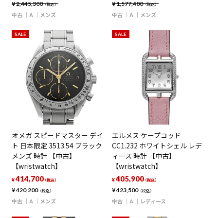
¥
2,445,300
¥
1,577,400
（税込）
（税込）
中古
A
メンズ
中古
A
メンズ
SALE
SALE
オメガ スピードマスター デイ
エルメス ケープコッド
ト 日本限定 3513.54 ブラック
CC1.232 ホワイトシェル レデ
メンズ 時計 【中古】
ィース 時計 【中古】
【wristwatch】
【wristwatch】
414,700
405,900
¥
¥
（税込）
（税込）
¥
420,200
¥
423,500
（税込）
（税込）
中古
A
メンズ
中古
A
レディース