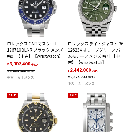
ロレックス GMTマスター II
ロレックス デイトジャスト 36
126710BLNR ブラック メンズ
126234 オリーブグリーン パー
時計 【中古】【wristwatch】
ムモチーフ メンズ 時計 【中
古】【wristwatch】
3,007,400
¥
（税込）
2,442,000
¥
3,063,500
¥
（税込）
（税込）
¥
2,475,000
中古
A
メンズ
（税込）
中古
A
メンズ
SALE
SALE