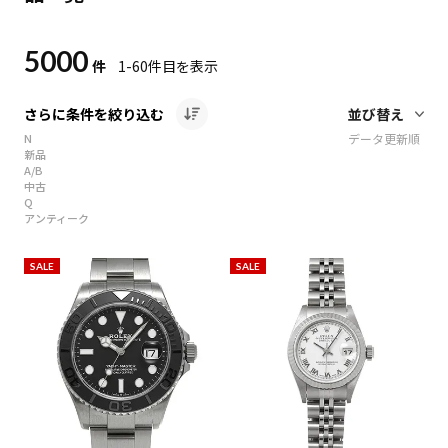
5000
件
1-60
件目を表示
さらに条件を絞り込む
N
データ更新順
新品
A/B
中古
Q
アンティーク
SALE
SALE