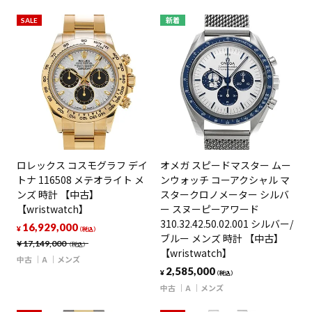
SALE
新着
ロレックス コスモグラフ デイ
オメガ スピードマスター ムー
トナ 116508 メテオライト メ
ンウォッチ コーアクシャル マ
ンズ 時計 【中古】
スタークロノメーター シルバ
【wristwatch】
ー スヌーピーアワード
310.32.42.50.02.001 シルバー/
16,929,000
¥
（税込）
ブルー メンズ 時計 【中古】
¥
17,149,000
（税込）
【wristwatch】
中古
A
メンズ
2,585,000
¥
（税込）
中古
A
メンズ