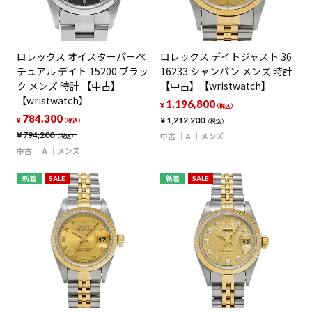
ロレックス オイスターパーペ
ロレックス デイトジャスト 36
チュアル デイト 15200 ブラッ
16233 シャンパン メンズ 時計
ク メンズ 時計 【中古】
【中古】【wristwatch】
【wristwatch】
1,196,800
¥
（税込）
784,300
¥
1,212,200
¥
（税込）
（税込）
¥
794,200
中古
A
メンズ
（税込）
中古
A
メンズ
新着
SALE
新着
SALE