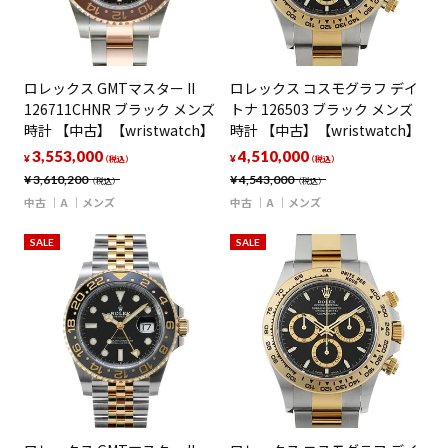
ロレックス GMTマスター II
ロレックス コスモグラフ デイ
126711CHNR ブラック メンズ
トナ 126503 ブラック メンズ
時計 【中古】【wristwatch】
時計 【中古】【wristwatch】
3,553,000
4,510,000
¥
¥
（税込）
（税込）
¥
3,610,200
¥
4,543,000
（税込）
（税込）
中古
A
メンズ
中古
A
メンズ
SALE
SALE