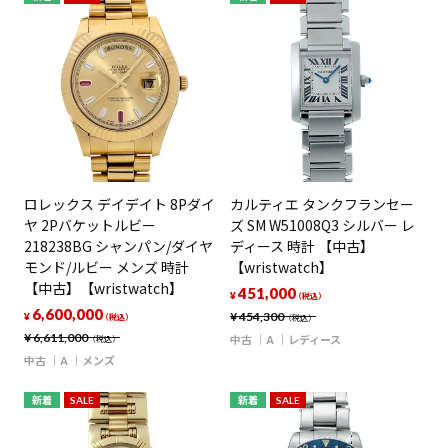
ロレックス デイデイト 8Pダイ
カルティエ タンクフランセー
ヤ 2Pバケットルビー
ズ SM W51008Q3 シルバー レ
218238BG シャンパン/ダイヤ
ディース 時計 【中古】
モンド/ルビー メンズ 時計
【wristwatch】
【中古】【wristwatch】
451,000
¥
（税込）
6,600,000
¥
454,300
¥
（税込）
（税込）
¥
6,611,000
中古
A
レディース
（税込）
中古
A
メンズ
新着
SALE
新着
SALE