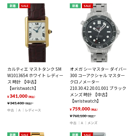
新着
SALE
新着
SALE
カルティエ マストタンク SM
オメガ シーマスター ダイバー
W1013654 ホワイト レディー
300 コーアクシャル マスター
ス 時計 【中古】
クロノメーター
【wristwatch】
210.30.42.20.01.001 ブラック
メンズ 時計 【中古】
341,000
¥
（税込）
【wristwatch】
¥
345,400
（税込）
759,000
中古
A
レディース
¥
（税込）
¥
760,100
（税込）
中古
A
メンズ
新着
SALE
新着
SALE