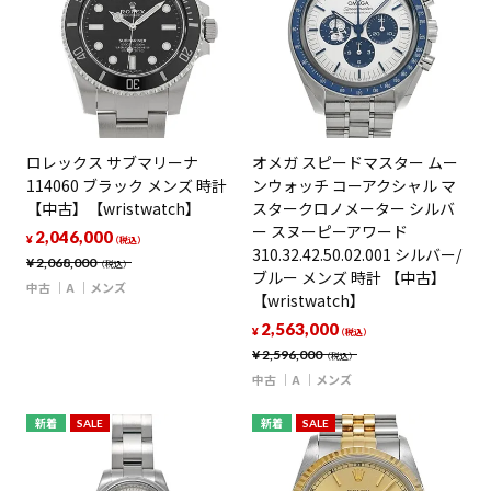
ロレックス サブマリーナ
オメガ スピードマスター ムー
114060 ブラック メンズ 時計
ンウォッチ コーアクシャル マ
【中古】【wristwatch】
スタークロノメーター シルバ
ー スヌーピーアワード
2,046,000
¥
（税込）
310.32.42.50.02.001 シルバー/
¥
2,068,000
（税込）
ブルー メンズ 時計 【中古】
中古
A
メンズ
【wristwatch】
2,563,000
¥
（税込）
¥
2,596,000
（税込）
中古
A
メンズ
新着
SALE
新着
SALE