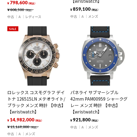
【wristwatch】
798,600
¥
（税込）
859,100
¥
808,500
¥
（税込）
（税込）
中古
A
メンズ
中古
A
レディース
SALE
ロレックス コスモグラフ デイ
パネライ サブマーシブル
トナ 126515LN メテオライト/
42mm PAM00959 シャークグ
ブラック メンズ 時計 【中古】
レー メンズ 時計 【中古】
【wristwatch】
【wristwatch】
14,982,000
921,800
¥
¥
（税込）
（税込）
¥
15,169,000
中古
A
メンズ
（税込）
中古
A
メンズ