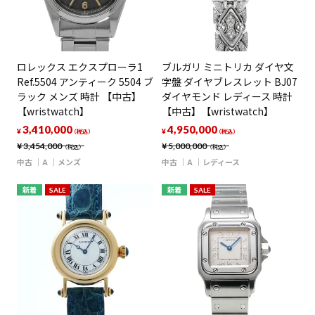
ロレックス エクスプローラ1
ブルガリ ミニトリカ ダイヤ文
Ref.5504 アンティーク 5504 ブ
字盤 ダイヤブレスレット BJ07
ラック メンズ 時計 【中古】
ダイヤモンド レディース 時計
【wristwatch】
【中古】【wristwatch】
3,410,000
4,950,000
¥
¥
（税込）
（税込）
¥
3,454,000
¥
5,000,000
（税込）
（税込）
中古
A
メンズ
中古
A
レディース
新着
SALE
新着
SALE