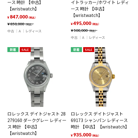
ース 時計 【中古】
イトラッカー/ホワイト レディ
【wristwatch】
ース 時計 【中古】
【wristwatch】
847,000
¥
（税込）
495,000
¥
850,000
¥
（税込）
（税込）
¥
500,000
中古
A
レディース
（税込）
中古
A
レディース
新着
SALE
新着
SALE
ロレックス デイトジャスト 28
ロレックス デイトジャスト
279160 ダークグレー レディー
69173 シャンパン レディース
ス 時計 【中古】
時計 【中古】【wristwatch】
【wristwatch】
935,000
¥
（税込）