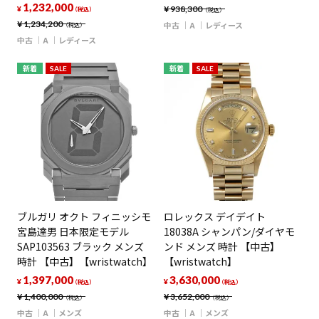
1,232,000
¥
938,300
¥
（税込）
（税込）
¥
1,234,200
中古
A
レディース
（税込）
中古
A
レディース
新着
SALE
新着
SALE
ブルガリ オクト フィニッシモ
ロレックス デイデイト
宮島達男 日本限定モデル
18038A シャンパン/ダイヤモ
SAP103563 ブラック メンズ
ンド メンズ 時計 【中古】
時計 【中古】【wristwatch】
【wristwatch】
1,397,000
3,630,000
¥
¥
（税込）
（税込）
¥
1,400,000
¥
3,652,000
（税込）
（税込）
中古
A
メンズ
中古
A
メンズ