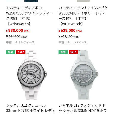
カルティエ ディアボロ
カルティエ サントスガルベ SM
W1507556 ホワイト レディー
W20024D6 アイボリー レディ
ス 時計 【中古】
ース 時計 【中古】
【wristwatch】
【wristwatch】
880,000
638,000
¥
¥
（税込）
（税込）
¥
884,400
¥
639,100
（税込）
（税込）
中古
A
レディース
中古
A
レディース
新着
SALE
新着
SALE
シャネル J12 クチュール
シャネル J12 ウォンテッド ド
33mm H9763 ホワイト レディ
ゥ シャネル 33MM H7419 ホワ