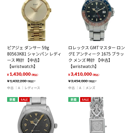
ピアジェ ダンサー 59g
ロレックス GMTマスター ロン
80563K81 シャンパン レディ
グE アンティーク 1675 ブラッ
ース 時計 【中古】
ク メンズ 時計 【中古】
【wristwatch】
【wristwatch】
1,430,000
3,410,000
¥
¥
（税込）
（税込）
¥
1,432,200
¥
3,454,000
（税込）
（税込）
中古
A
レディース
中古
A
メンズ
新着
SALE
新着
SALE