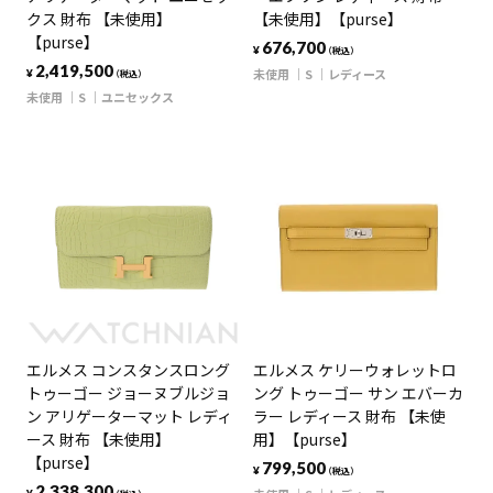
クス 財布 【未使用】
【未使用】【purse】
【purse】
676,700
¥
（税込）
2,419,500
未使用
S
レディース
¥
（税込）
未使用
S
ユニセックス
エルメス コンスタンスロング
エルメス ケリーウォレットロ
トゥーゴー ジョーヌブルジョ
ング トゥーゴー サン エバーカ
ン アリゲーターマット レディ
ラー レディース 財布 【未使
ース 財布 【未使用】
用】【purse】
【purse】
799,500
¥
（税込）
2,338,300