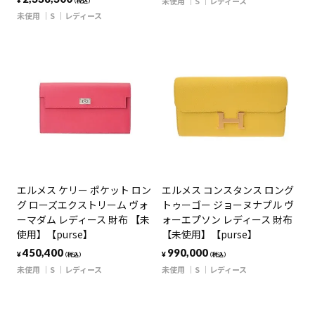
未使用
S
レディース
¥
（税込）
未使用
S
レディース
エルメス ケリー ポケット ロン
エルメス コンスタンス ロング
グ ローズエクストリーム ヴォ
トゥーゴー ジョーヌナプル ヴ
ーマダム レディース 財布 【未
ォーエプソン レディース 財布
使用】【purse】
【未使用】【purse】
450,400
990,000
¥
¥
（税込）
（税込）
未使用
S
レディース
未使用
S
レディース