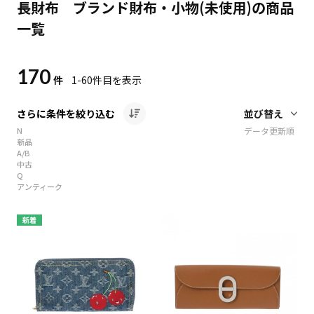
長財布 ブランド財布・小物(未使用)の商品
一覧
170
件
1-60
件目を表示
さらに条件を絞り込む
N
データ更新順
新品
A/B
中古
Q
アンティーク
新着