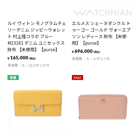
ルイ ヴィトン モノグラムチェ
エルメス シェーヌダンクル ト
リーデニム ジッピーウォレッ
ゥーゴー ゴールド ヴォーエプ
ト 村上隆コラボ ブルー
ソン レディース 財布 【未使
M23161 デニム ユニセックス
用】【purse】
財布 【未使用】【purse】
696,000
¥
（税込）
165,000
未使用
S
レディース
¥
（税込）
未使用
S
ユニセックス
新着
SALE