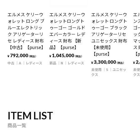
エルメス ケリーウ
エルメス ケリーウ
エルメス ケリーウ
エ
ォレット ロング ブ
ォレットロングト
ォレット ロングト
ン
ルーエレクトリッ
ゥーゴー ゴールド
ゥーゴー ブラック
ゴ
ク アリゲーターリ
エバーカラー レデ
アリゲーターリセ
ッ
セ レディース 財布
ィース 財布 【新
ユニセックス 財布
マ
【中古】【purse】
品】【purse】
【未使用】
ス
【purse】
【p
792,000
1,045,000
¥
¥
（税込）
（税込）
3,300,000
2
中古
A
レディース
新品
N
レディース
¥
¥
（税込）
未使用
S
ユニセッ
未使
クス
クス
ITEM LIST
商品一覧